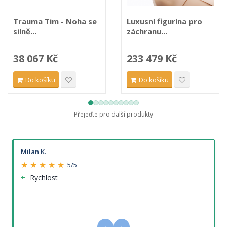
Trauma Tim - Noha se
Luxusní figurína pro
silně...
záchranu...
38 067 Kč
233 479 Kč
Do košíku
Do košíku
Přejeďte pro další produkty
Milan K.
★ ★ ★ ★ ★
5/5
Rychlost
‹
›