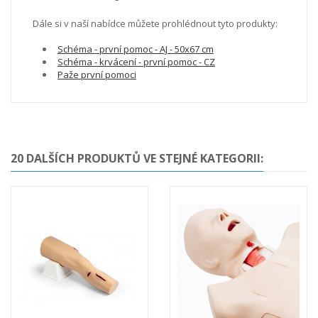
Dále si v naší nabídce můžete prohlédnout tyto produkty:
Schéma - první pomoc - AJ - 50x67 cm
Schéma - krvácení - první pomoc - CZ
Paže první pomoci
20 DALŠÍCH PRODUKTŮ VE STEJNÉ KATEGORII: