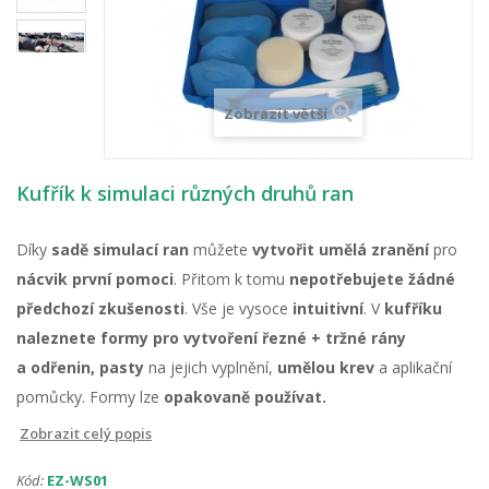
Zobrazit větší
Kufřík k simulaci různých druhů ran
Díky
sadě simulací ran
můžete
vytvořit umělá zranění
pro
nácvik první pomoci
. Přitom k tomu
nepotřebujete žádné
předchozí zkušenosti
. Vše je vysoce
intuitivní
. V
kufříku
naleznete formy pro vytvoření řezné + tržné rány
a odřenin, pasty
na jejich vyplnění,
umělou krev
a aplikační
pomůcky. Formy lze
opakovaně používat.
Zobrazit celý popis
Kód:
EZ-WS01