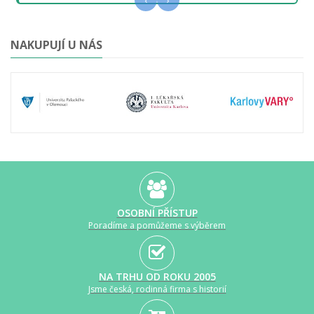
NAKUPUJÍ U NÁS
OSOBNÍ PŘÍSTUP
Poradíme a pomůžeme s výběrem
NA TRHU OD ROKU 2005
Jsme česká, rodinná firma s historií