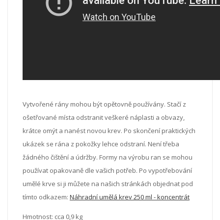
Vytvořené rány mohou být opětovně používány. Stačí z
ošetřované místa odstranit veškeré náplasti a obvazy,
krátce omýt a nanést novou krev. Po skončení praktických
ukázek se rána z pokožky lehce odstraní. Není třeba
žádného čištění a údržby. Formy na výrobu ran se mohou
používat opakovaně dle vašich potřeb. Po vypotřebování
umělé krve si ji můžete na našich stránkách objednat pod
tímto odkazem:
Náhradní umělá krev 250 ml - koncentrát
Hmotnost: cca 0,9 kg