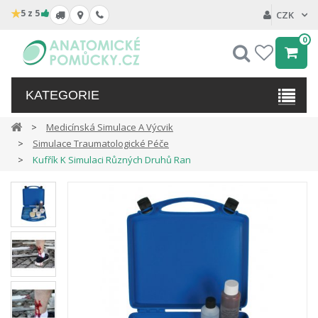
★
5 z 5
CZK
0
Hledat
My
wishlist
KATEGORIE
Medicínská Simulace A Výcvik
Simulace Traumatologické Péče
Kufřík K Simulaci Různých Druhů Ran