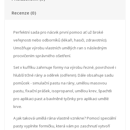
Recenze (0)
Perfektní sada pro nácvik první pomoci ať už široké
veřejnosti nebo odborníků (lékaři, hasiči, zdravotníci).
Umožňuje výrobu vlastních umělých ran s následným
procvičením správného ošetření.
Set v kufříku zahrnuje formy na výrobu řezné, povrchové i
hlubší tržné rány a oděrek (odřenin). Dále obsahuje sadu
pomůcek - simulační pastu na rány, umělou masovou
pastu, fixační prášek, isopropanol, umělou krev, špachtli
pro aplikaci past a bavlněné tyčinky pro aplikaci umělé
krve.
A jak taková umělá rána vlastně vznikne? Pomocí speciální
pasty vyplníte formičku, která vám po zaschnutí vytvoří