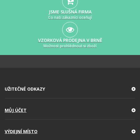
JSME SLUŠNÁ FIRMA
Co naši zákazníci oceňují
VZORKOVÁ PRODEJNA V BRNĚ
Možnost prohlédnout si zboží
UŽITEČNÉ ODKAZY
MŮJ ÚČET
VÝDEJNÍ MÍSTO