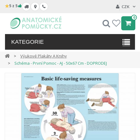
★
5 z 5
CZK
0
Hledat
My
wishlist
KATEGORIE
Výukové Plakáty A Knihy
Schéma - První Pomoc - AJ - 50x67 Cm - DOPRODEJ