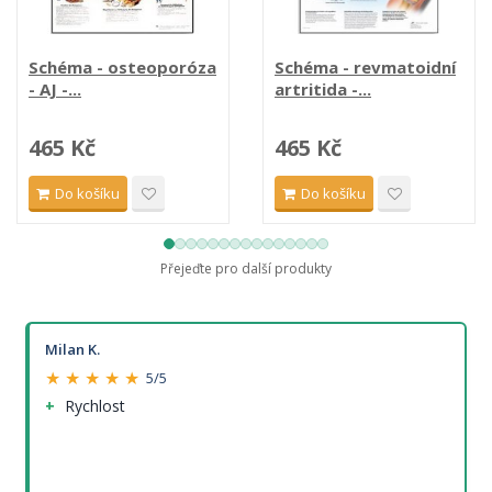
Schéma - osteoporóza
Schéma - revmatoidní
- AJ -...
artritida -...
465 Kč
465 Kč
Do košíku
Do košíku
Přejeďte pro další produkty
Milan K.
★ ★ ★ ★ ★
5/5
Rychlost