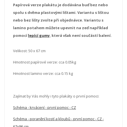
Papírová verze plakátu je dodávána buď bez nebo
spolu s dvěma plastovými lištami. Variantu s lištou
nebo bez lišty zvolte při objednávce. Variantu s
lamino potahem můžete upevnit na zeď například
pomocí
lepící gumy
, která však není součástí balení.
Velikost: 50 x 67 cm
Hmotnost papírové verze: cca 0.05kg
Hmotnost lamino verze: cca 0.15 kg
Zajímat by Vás mohly i tyto plakáty o první pomoci:
Schéma - krvácení - první pomoc - CZ
Schéma - poranění kostí a kloubů - první pomoc - CZ -
67x96 cm