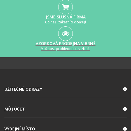
JSME SLUŠNÁ FIRMA
Co naši zákazníci oceňují
VZORKOVÁ PRODEJNA V BRNĚ
Možnost prohlédnout si zboží
UŽITEČNÉ ODKAZY
MŮJ ÚČET
VÝDEJNÍ MÍSTO