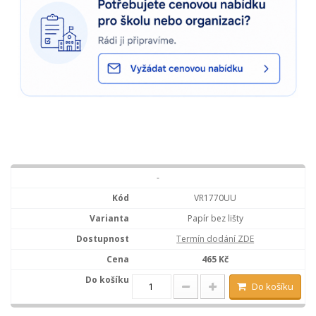
-
VR1770UU
Papír bez lišty
Termín dodání ZDE
465 Kč
Do košíku