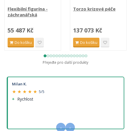
Flexibilní figurína -
Torzo krizové péče
záchranářská
55 487 Kč
137 073 Kč
Do košíku
Do košíku
Přejeďte pro další produkty
Milan K.
★ ★ ★ ★ ★
5/5
Rychlost
‹
›