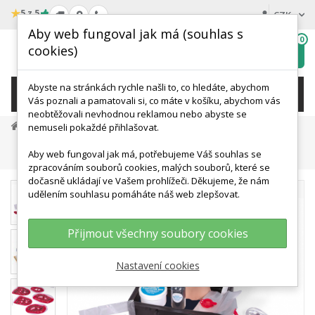
★
5 z 5
CZK
Aby web fungoval jak má (souhlas s
0
cookies)
Hledat
My
wishlist
Abyste na stránkách rychle našli to, co hledáte, abychom
KATEGORIE
Vás poznali a pamatovali si, co máte v košíku, abychom vás
neobtěžovali nevhodnou reklamou nebo abyste se
Medicínská Simulace A Výcvik
nemuseli pokaždé přihlašovat.
Simulace Urgentní Medicíny A Záchrany
Aby web fungoval jak má, potřebujeme Váš souhlas se
Pomůcky Pro Simulaci Nejčastějších Zranění - Základní
zpracováním souborů cookies, malých souborů, které se
dočasně ukládají ve Vašem prohlížeči. Děkujeme, že nám
udělením souhlasu pomáháte náš web zlepšovat.
Přijmout všechny soubory cookies
Nastavení cookies