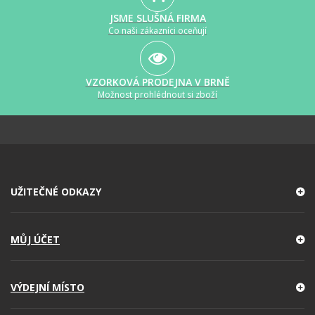
JSME SLUŠNÁ FIRMA
Co naši zákazníci oceňují
VZORKOVÁ PRODEJNA V BRNĚ
Možnost prohlédnout si zboží
UŽITEČNÉ ODKAZY
MŮJ ÚČET
VÝDEJNÍ MÍSTO