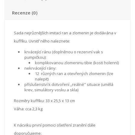
Recenze (0)
Sada nejrůznějších imitací ran a zlomenin je dodávána v
kufříku. Uvnitř něho naleznete:
krvácející ránu (doplněnou o rezervní vak s
pumpičkou):
komplikovanou zlomeninu tibie (kosti holenní)
nekrvácející rány:
12 různých ran a otevřených zlomenin (lze
nalepit)
příslušenství k dotvoření ,,reálné" situace (umělá
krev, simulátory vosku a skla)
Rozměry kufříku: 33 x 25,5 x 13 cm
Váha: cca 2,3 kg
K nácviku první pomoci ošetření zranění dále
doporučujeme: