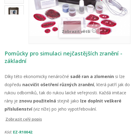
Zobrazit větší
Pomůcky pro simulaci nejčastějších zranění -
základní
Díky této ekonomicky nenáročné
sadě ran a zlomenin
si lze
dopředu
nacvičit ošetření různých zranění
, která patří jak do
rukou odborníků, tak do rukou laické veřejnosti. Každá imitace
rány je
znovu použitelná
stejně jako
lze doplnit veškeré
příslušenství
(viz níže) po jeho vypotřebování.
Zobrazit celý popis
Kód:
EZ-R10042