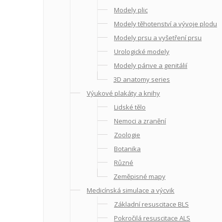
Modely plic
Modely těhotenství a vývoje plodu
Modely prsu a vyšetření prsu
Urologické modely
Modely pánve a genitálií
3D anatomy series
Výukové plakáty a knihy
Lidské tělo
Nemoci a zranění
Zoologie
Botanika
Různé
Zeměpisné mapy
Medicínská simulace a výcvik
Základní resuscitace BLS
Pokročilá resuscitace ALS