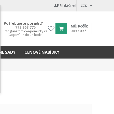
Přihlášení
CZK
Potřebujete poradit?
MŮJ KOŠÍK
773 963 775
My
0
Ks /
0 Kč
info@anatomicke-pomucky.cz
(Odpovíme do 24 hodin)
wishlist
É SADY
CENOVÉ NABÍDKY