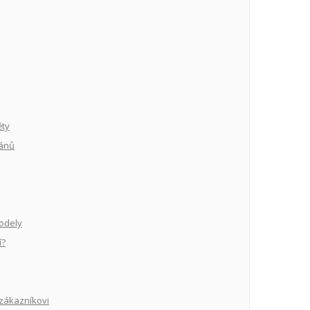
ty
gánů
odely
í?
zákazníkovi