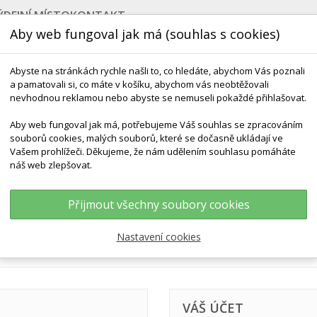
ÝDEJNÍ MÍSTO
KONTAKT
Aby web fungoval jak má (souhlas s cookies)
Abyste na stránkách rychle našli to, co hledáte, abychom Vás poznali
a pamatovali si, co máte v košíku, abychom vás neobtěžovali
nevhodnou reklamou nebo abyste se nemuseli pokaždé přihlašovat.
Aby web fungoval jak má, potřebujeme Váš souhlas se zpracováním
souborů cookies, malých souborů, které se dočasně ukládají ve
NEJPRODÁVANĚJŠÍ
VÝCHOVA KE ZDRAVÍ
VÝHODN
Vašem prohlížeči. Děkujeme, že nám udělením souhlasu pomáháte
náš web zlepšovat.
Přijmout všechny soubory cookies
Nastavení cookies
VÁŠ ÚČET