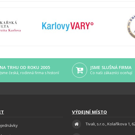
NA TRHU OD ROKU 2005
JSME SLUŠNÁ FIRMA
Jsme česká, rodinná firma s historií
Co naši zákazníci oceňují
ET
VÝDEJNÍ MÍSTO
Tivali, s.r.o., Kolaříkova 1, 
bjednávky