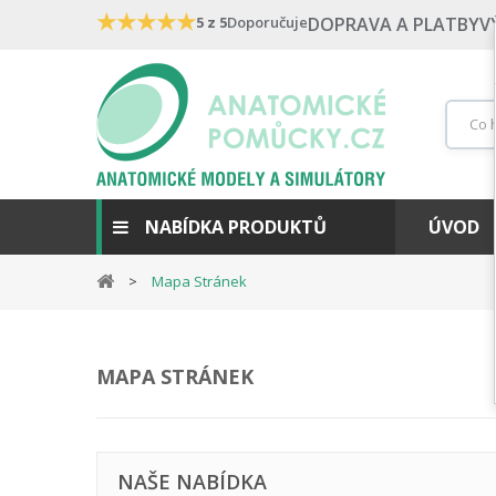
★
★
★
★
★
5 z 5
Doporučuje
DOPRAVA A PLATBY
V
NABÍDKA PRODUKTŮ
ÚVOD
Mapa Stránek
MAPA STRÁNEK
NAŠE NABÍDKA