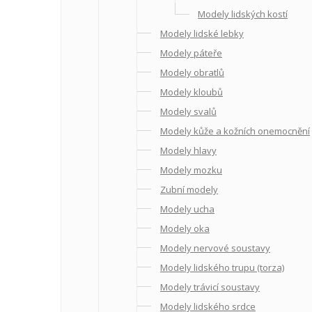
Modely lidských kostí
Modely lidské lebky
Modely páteře
Modely obratlů
Modely kloubů
Modely svalů
Modely kůže a kožních onemocnění
Modely hlavy
Modely mozku
Zubní modely
Modely ucha
Modely oka
Modely nervové soustavy
Modely lidského trupu (torza)
Modely trávicí soustavy
Modely lidského srdce