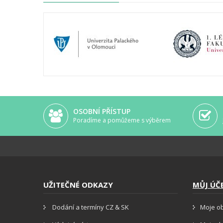
OSOBNÍ PŘÍSTUP
Poradíme a pomůžeme s výběrem
UŽITEČNÉ ODKAZY
MŮJ ÚČ
Dodání a termíny CZ & SK
Moje o