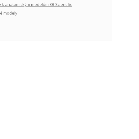
 k anatomickým modelům 3B Scientific
ké modely