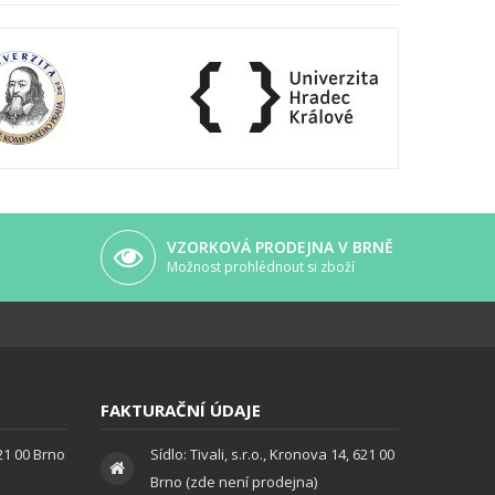
VZORKOVÁ PRODEJNA V BRNĚ
Možnost prohlédnout si zboží
FAKTURAČNÍ ÚDAJE
621 00 Brno
Sídlo: Tivali, s.r.o., Kronova 14, 621 00
Brno (zde není prodejna)