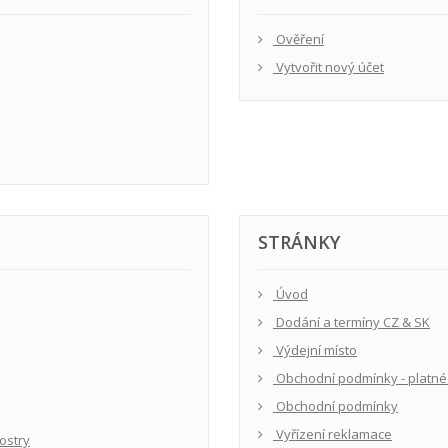
Ověření
Vytvořit nový účet
STRÁNKY
Úvod
Dodání a termíny CZ & SK
Výdejní místo
Obchodní podmínky - platné 
Obchodní podmínky
Vyřízení reklamace
ostry