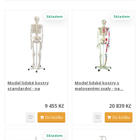
Skladem
Skladem
Model lidské kostry
Model lidské kostry s
standardní - na
malovanými svaly - na...
pojízdném...
9 455 Kč
20 839 Kč
Do košíku
Do košíku
Skladem