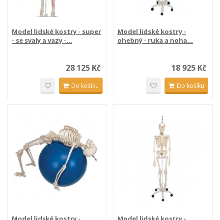
Model lidské kostry - super
Model lidské kostry -
- se svaly a vazy -...
ohebný - ruka a noha...
28 125 Kč
18 925 Kč
Do košíku
Do košíku
Model lidské kostry -
Model lidské kostry -