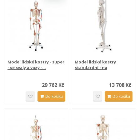
Model lidské kostry - super
Model lidské kostry
- se svaly a vazy -...
standardní - na
závěsném...
29 762 Kč
13 708 Kč
Do košíku
Do košíku