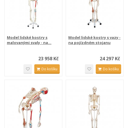
Model lidské kostry s
Model lidské kostry s vazy -
malovanými svaly - na...
na pojízdném stojanu
23 958 Kč
24 297 Kč
Do košíku
Do košíku