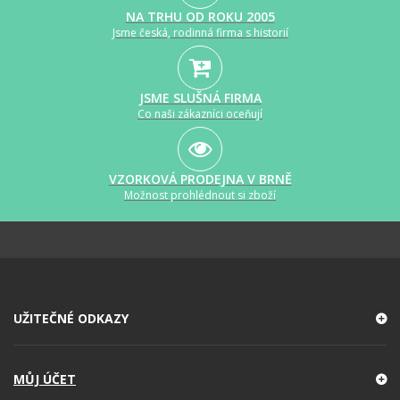
NA TRHU OD ROKU 2005
Jsme česká, rodinná firma s historií
JSME SLUŠNÁ FIRMA
Co naši zákazníci oceňují
VZORKOVÁ PRODEJNA V BRNĚ
Možnost prohlédnout si zboží
UŽITEČNÉ ODKAZY
MŮJ ÚČET