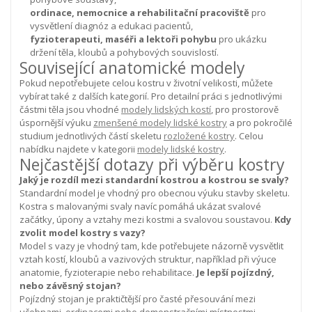
ordinace, nemocnice a rehabilitační pracoviště
pro
vysvětlení diagnóz a edukaci pacientů,
fyzioterapeuti, maséři a lektoři pohybu
pro ukázku
držení těla, kloubů a pohybových souvislostí.
Související anatomické modely
Pokud nepotřebujete celou kostru v životní velikosti, můžete
vybírat také z dalších kategorií. Pro detailní práci s jednotlivými
částmi těla jsou vhodné
modely lidských kostí
, pro prostorově
úspornější výuku
zmenšené modely lidské kostry
a pro pokročilé
studium jednotlivých částí skeletu
rozložené kostry
. Celou
nabídku najdete v kategorii
modely lidské kostry
.
Nejčastější dotazy při výběru kostry
Jaký je rozdíl mezi standardní kostrou a kostrou se svaly?
Standardní model je vhodný pro obecnou výuku stavby skeletu.
Kostra s malovanými svaly navíc pomáhá ukázat svalové
začátky, úpony a vztahy mezi kostmi a svalovou soustavou.
Kdy
zvolit model kostry s vazy?
Model s vazy je vhodný tam, kde potřebujete názorně vysvětlit
vztah kostí, kloubů a vazivových struktur, například při výuce
anatomie, fyzioterapie nebo rehabilitace.
Je lepší pojízdný,
nebo závěsný stojan?
Pojízdný stojan je praktičtější pro časté přesouvání mezi