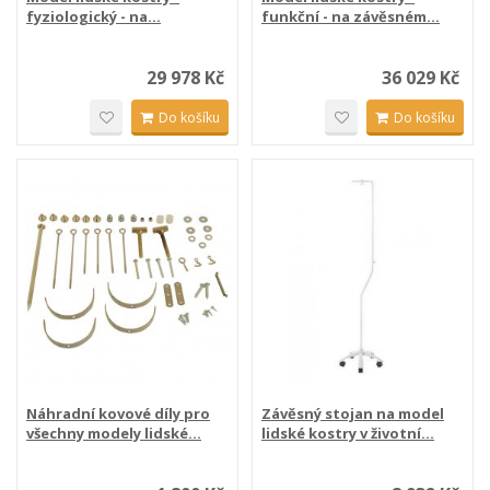
fyziologický - na...
funkční - na závěsném...
29 978 Kč
36 029 Kč
Do košíku
Do košíku
Náhradní kovové díly pro
Závěsný stojan na model
všechny modely lidské...
lidské kostry v životní...