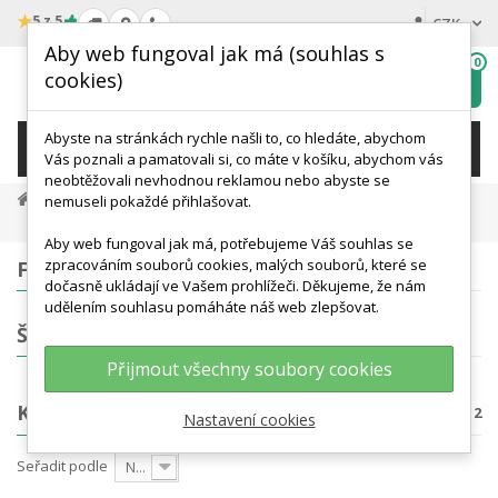
★
5 z 5
CZK
Aby web fungoval jak má (souhlas s
0
cookies)
Hledat
My
wishlist
Abyste na stránkách rychle našli to, co hledáte, abychom
KATEGORIE
Vás poznali a pamatovali si, co máte v košíku, abychom vás
neobtěžovali nevhodnou reklamou nebo abyste se
Anatomické Modely
Modely Lidské Kostry
nemuseli pokaždé přihlašovat.
Kostry V Životní Velikosti
Aby web fungoval jak má, potřebujeme Váš souhlas se
zpracováním souborů cookies, malých souborů, které se
FILTROVÁNÍ
dočasně ukládají ve Vašem prohlížeči. Děkujeme, že nám
udělením souhlasu pomáháte náš web zlepšovat.
ŠTÍTKY
Přijmout všechny soubory cookies
KOSTRY V ŽIVOTNÍ VELIKOSTI
Počet produktů: 12
Nastavení cookies
Seřadit podle
Nejprve produkty skladem