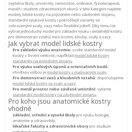
zejména školy, univerzity, nemocnice, ordinace, fyzioterapeuti,
maséři i studenti zdravotnických oborů.
V této kategorii najdete
modely lidské kostry na pojízdném nebo závěsném stojanu,
standardní výukové kostry i pokročilejší varianty se
zobrazenými svaly, vazy nebo flexibilní páteří. Díky tomu lze
vybrat jednoduchý model pro základní výuku i detailnější kostru
pro demonstraci vztahů mezi kostmi, klouby, svaly a vazy.
Jak vybrat model lidské kostry
Pro základní výuku anatomie:
zvolte standardní model
kostry v životní velikosti, například
model lidské kostry
standardní na pojízdném stojanu
.
Pro výuku svalových úponů a orientačních bodů:
vhodnou volbou je
model kostry s malovanými svaly
.
Pro demonstraci vazů a kloubních vztahů:
doporučujeme
model lidské kostry se svaly a vazy
.
Pro menší prostor nebo závěsné umístění:
vyberte
standardní model kostry na závěsném stojanu
.
Pro koho jsou anatomické kostry
vhodné
základní, střední a vysoké školy
pro výuku biologie,
anatomie a zdravovědy,
lékařské fakulty a zdravotnické obory
pro studium
pohybové soustavy,