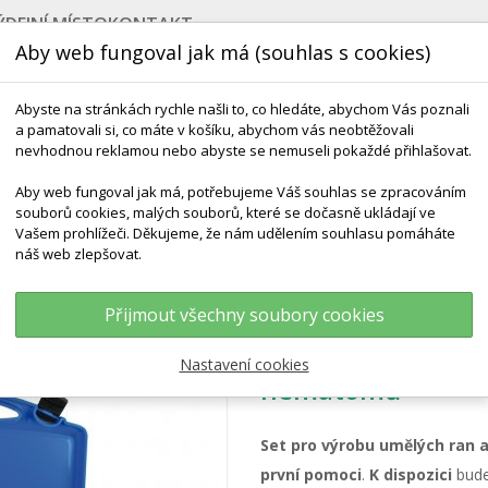
ÝDEJNÍ MÍSTO
KONTAKT
Aby web fungoval jak má (souhlas s cookies)
Abyste na stránkách rychle našli to, co hledáte, abychom Vás poznali
a pamatovali si, co máte v košíku, abychom vás neobtěžovali
nevhodnou reklamou nebo abyste se nemuseli pokaždé přihlašovat.
Aby web fungoval jak má, potřebujeme Váš souhlas se zpracováním
souborů cookies, malých souborů, které se dočasně ukládají ve
NEJPRODÁVANĚJŠÍ
VÝCHOVA KE ZDRAVÍ
VÝHODN
Vašem prohlížeči. Děkujeme, že nám udělením souhlasu pomáháte
náš web zlepšovat.
atologické Péče
Set V Kufříku Na Výrobu Umělých Ran A Hematomů
Přijmout všechny soubory cookies
Set v kufříku na 
Nastavení cookies
hematomů
Set pro výrobu umělých ran 
první pomoci
.
K dispozici
bude