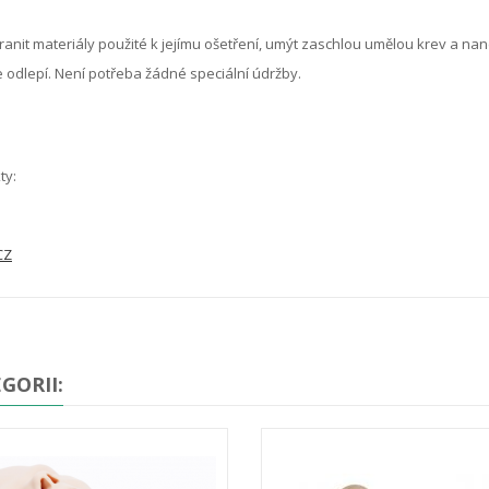
nit materiály použité k jejímu ošetření, umýt zaschlou umělou krev a na
e odlepí. Není potřeba žádné speciální údržby.
ty:
CZ
GORII: