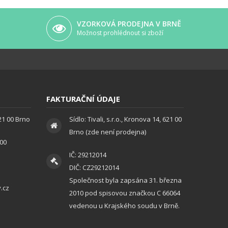
VZORKOVÁ PRODEJNA V BRNĚ
Možnost prohlédnout si zboží
FAKTURAČNÍ ÚDAJE
621 00 Brno
Sídlo: Tivali, s.r.o., Kronova 14, 621 00
Brno (zde není prodejna)
:00
IČ: 29212014
DIČ: CZ29212014
Společnost byla zapsána 31. března
.cz
2010 pod spisovou značkou C 66064
vedenou u Krajského soudu v Brně.