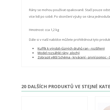
Rány se mohou používat opakovaně. Stačí pouze odstra
více lidí po sobě. Po skončení výuky se rána jednoduš
Hmotnost: cca 1,2 kg
Dále si v naší nabídce můžete prohlédnout tyto produk
Kufřík k výrobě různých druhů ran - rozšířený
Model rozsáhlé rány, plochý
Zobrazit větší Schéma - krvácení - první pomoc - 
20 DALŠÍCH PRODUKTŮ VE STEJNÉ KATE