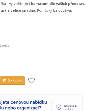
žku - vytvoříte jimi
hematom dle vašich představ
.
stná a velice snadná
. Pomůcky lze používat
é péče
Do košíku