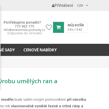
Přihlášení
CZK
Potřebujete poradit?
MŮJ KOŠÍK
773 963 775
My
0
Ks /
0 Kč
info@anatomicke-pomucky.cz
(Odpovíme do 24 hodin)
wishlist
É SADY
CENOVÉ NABÍDKY
výrobu umělých ran a
a modřin
bude vaším novým pomocníkem
při nácviku
te mít
vlastnoručně vzniklé řezné a tržné rány a