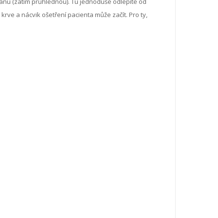
 ránu (zatím průhlednou). Tu jednoduše odlepíte od
krve a nácvik ošetření pacienta může začít. Pro ty,