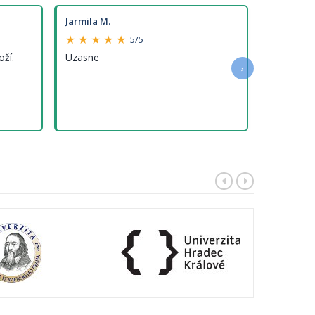
Jarmila M.
★ ★ ★ ★ ★
5/5
oží.
Uzasne
›