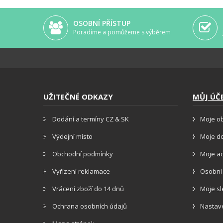
OSOBNÍ PŘÍSTUP
Poradíme a pomůžeme s výběrem
UŽITEČNÉ ODKAZY
MŮJ ÚČ
Dodání a termíny CZ & SK
Moje o
Výdejní místo
Moje d
Obchodní podmínky
Moje a
Vyřízení reklamace
Osobní
Vrácení zboží do 14 dnů
Moje s
Ochrana osobních údajů
Nastav