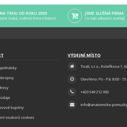
NA TRHU OD ROKU 2005
JSME SLUŠNÁ FIRMA
Jsme česká, rodinná firma s historií
Co naši zákazníci oceňují
ET
VÝDEJNÍ MÍSTO
Tivali, s.r.o., Kolaříkova 1, 
bjednávky
obropisy
Otevřeno: Po - Pá: 8:00 - 15
dresy
+420 549 212 092
 údaje
info@anatomicke-pomucky
levové kupóny
ení souborů cookies