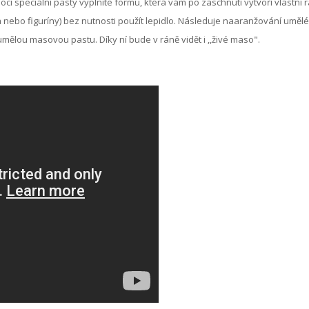
cí speciální pasty vyplníte formu, která vám po zaschnutí vytvoří vlastní
 nebo figuríny) bez nutnosti použít lepidlo. Následuje naaranžování umělé 
t umělou masovou pastu. Díky ní bude v ráně vidět i ,,živé maso".