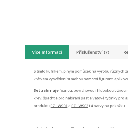
Více Informací
Příslušenství (7)
Re
S tímto kufříkem, plným pomůcek na výrobu různých zra
krátkém vysvětlení si mohou samotní figuranti aplikova
Set zahrnuje
řeznou, povrchovou i hlubokou tržnou 
krev, špachtle pro nabírání past a vatové tyčinky pro 
produktu
EZ - WS01
a
EZ - WS02
i 4 barvy na pokožku - 