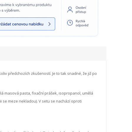
iv předchozích zkušeností. Je to tak snadné, že již po
á masová pasta, fixační prášek, isopropanol, umělá
ii se meze nekladou). V setu se nachází oproti