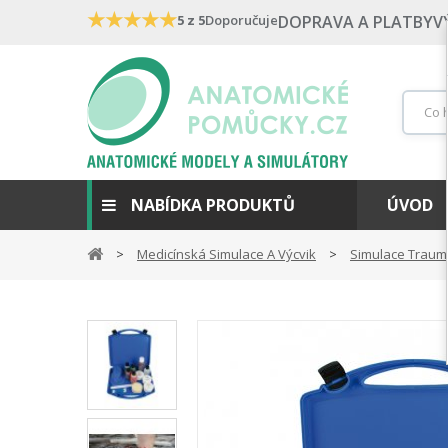
★
★
★
★
★
5 z 5
Doporučuje
DOPRAVA A PLATBY
V
NABÍDKA PRODUKTŮ
ÚVOD
Medicínská Simulace A Výcvik
Simulace Traum