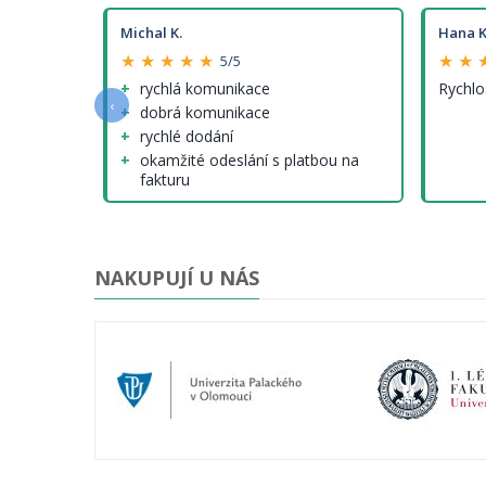
Michal K.
Hana K
★ ★ ★ ★ ★
★ ★ 
5/5
e a
rychlá komunikace
Rychlo
‹
dobrá komunikace
rychlé dodání
okamžité odeslání s platbou na
fakturu
nenalezl jsem (tedy krom cen
modelů, které ale nejsou jinde
lepší...)
NAKUPUJÍ U NÁS