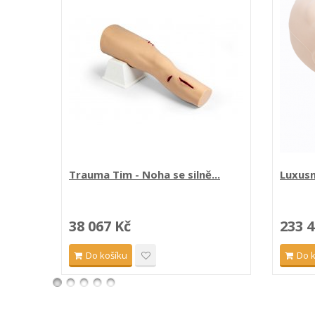
Trauma Tim - Noha se silně...
Luxusn
38 067 Kč
233 4
Do košíku
Do 