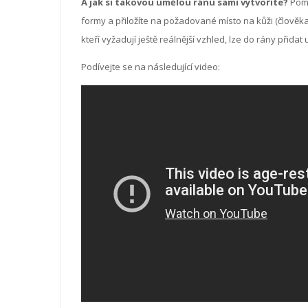
A jak si takovou umělou ránu sami vytvoříte?
Pomo
formy a přiložíte na požadované místo na kůži (člověka
kteří vyžadují ještě reálnější vzhled, lze do rány přida
Podívejte se na následující video: