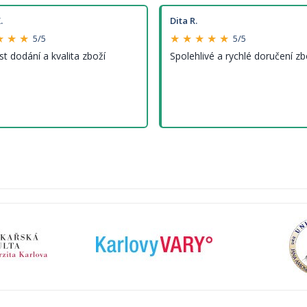
.
Dita R.
★ ★ ★
★ ★ ★ ★ ★
5/5
5/5
st dodání a kvalita zboží
Spolehlivé a rychlé doručení zb