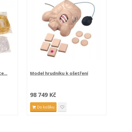
e...
Model hrudníku k ošetření
Simulá
98 749 Kč
39 8
Do košíku
Do 