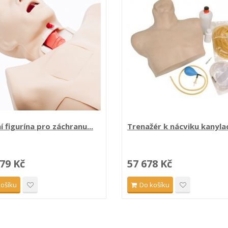
í figurína pro záchranu...
Trenažér k nácviku kanylac
79 Kč
57 678 Kč
košíku
Do košíku