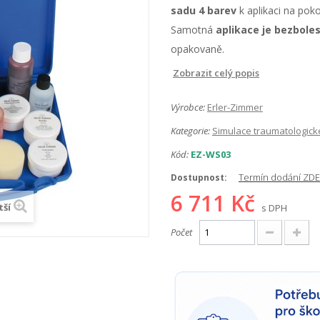
sadu 4 barev
k aplikaci na poko
Samotná
aplikace je bezbole
opakovaně.
Zobrazit celý popis
Výrobce:
Erler-Zimmer
Kategorie:
Simulace traumatologick
Kód:
EZ-WS03
Termín dodání ZDE
Dostupnost:
6 711 Kč
tší
s DPH
Počet