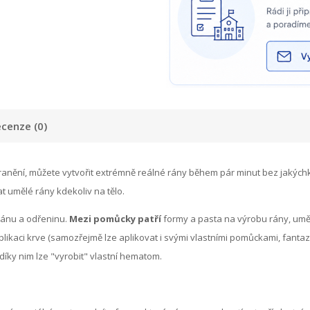
cenze (0)
nění, můžete vytvořit extrémně reálné rány během pár minut bez jakýchkol
t umělé rány kdekoliv na tělo.
ránu a odřeninu.
Mezi pomůcky patří
formy a pasta na výrobu rány, uměl
aplikaci krve (samozřejmě lze aplikovat i svými vlastními pomůckami, fantaz
díky nim lze "vyrobit" vlastní hematom.