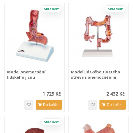
Skladem
Skladem
Model onemocnění
Model lidského tlustého
lidského jícnu
střeva s onemocněním
1 729 Kč
2 432 Kč
Do košíku
Do košíku
Skladem