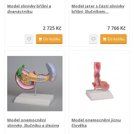
Model slinivky břišní a
Model jater s částí slinivky
dvanáctníku
břišní, žlučníkem...
2 725 Kč
7 766 Kč
Do košíku
Do košíku
Model onemocnění
Model onemocnění jícnu
slinivky, žlučníku a sleziny
člověka