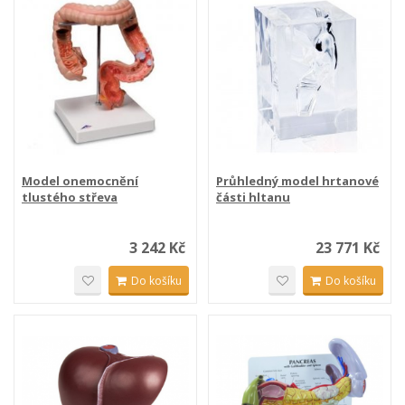
Model onemocnění
Průhledný model hrtanové
tlustého střeva
části hltanu
3 242 Kč
23 771 Kč
Do košíku
Do košíku