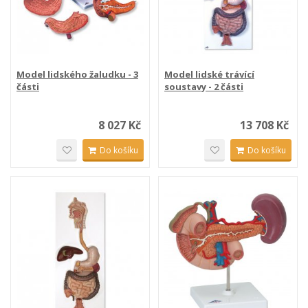
Model lidského žaludku - 3
Model lidské trávící
části
soustavy - 2 části
8 027 Kč
13 708 Kč
Do košíku
Do košíku