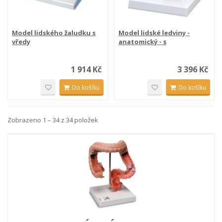
Model lidského žaludku s
Model lidské ledviny -
vředy
anatomický - s
onemocněním
1 914 Kč
3 396 Kč
Do košíku
Do košíku
Zobrazeno 1 – 34 z 34 položek