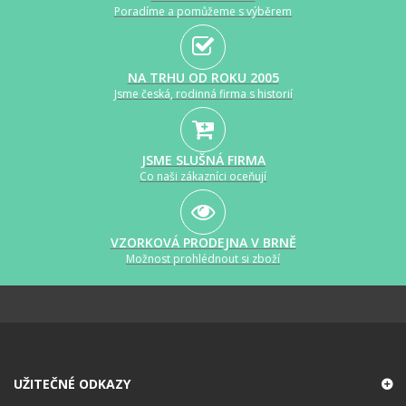
Poradíme a pomůžeme s výběrem
NA TRHU OD ROKU 2005
Jsme česká, rodinná firma s historií
JSME SLUŠNÁ FIRMA
Co naši zákazníci oceňují
VZORKOVÁ PRODEJNA V BRNĚ
Možnost prohlédnout si zboží
UŽITEČNÉ ODKAZY