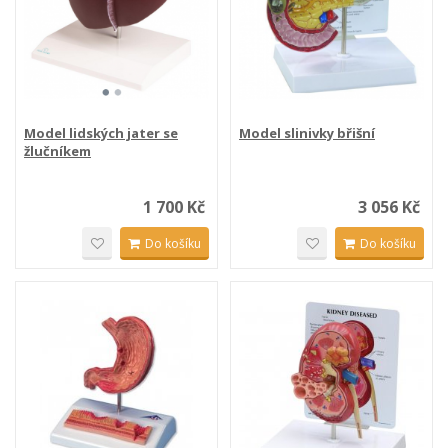
Model lidských jater se
Model slinivky břišní
žlučníkem
1 700 Kč
3 056 Kč
Do košíku
Do košíku