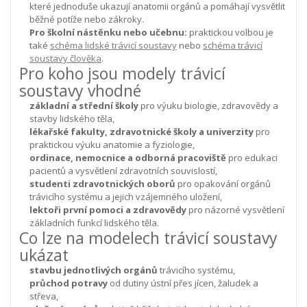
které jednoduše ukazují anatomii orgánů a pomáhají vysvětlit
běžné potíže nebo zákroky.
Pro školní nástěnku nebo učebnu:
praktickou volbou je
také
schéma lidské trávicí soustavy
nebo
schéma trávicí
soustavy člověka
.
Pro koho jsou modely trávicí
soustavy vhodné
základní a střední školy
pro výuku biologie, zdravovědy a
stavby lidského těla,
lékařské fakulty, zdravotnické školy a univerzity
pro
praktickou výuku anatomie a fyziologie,
ordinace, nemocnice a odborná pracoviště
pro edukaci
pacientů a vysvětlení zdravotních souvislostí,
studenti zdravotnických oborů
pro opakování orgánů
trávicího systému a jejich vzájemného uložení,
lektoři první pomoci a zdravovědy
pro názorné vysvětlení
základních funkcí lidského těla.
Co lze na modelech trávicí soustavy
ukázat
stavbu jednotlivých orgánů
trávicího systému,
průchod potravy
od dutiny ústní přes jícen, žaludek a
střeva,