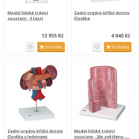
Model lidské trávící
Zadní orgány břišní dutiny
soustavy - 3 části
člověka
13 955 Kč
4 940 Kč
Do košíku
Do košíku
Zadní orgány břišní dutiny
Model lidské trávící
člověka s ledvinami
soustavy - 20x zvětšeno -...