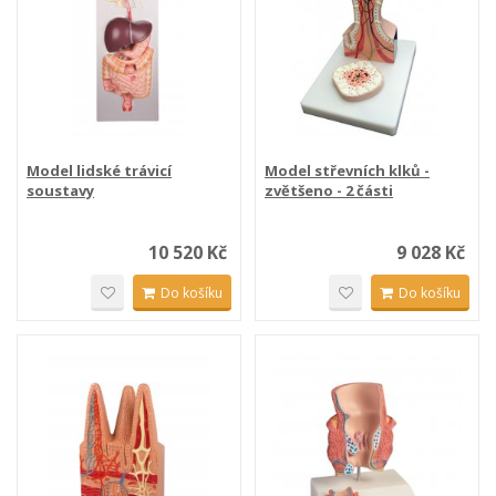
Model lidské trávicí
Model střevních klků -
soustavy
zvětšeno - 2 části
10 520 Kč
9 028 Kč
Do košíku
Do košíku