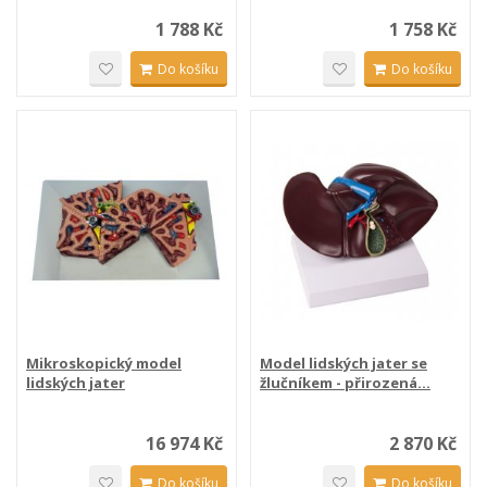
1 788 Kč
1 758 Kč
Do košíku
Do košíku
Mikroskopický model
Model lidských jater se
lidských jater
žlučníkem - přirozená...
16 974 Kč
2 870 Kč
Do košíku
Do košíku