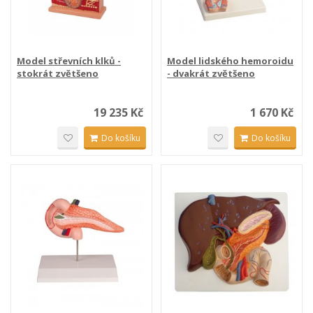
Model střevních klků -
Model lidského hemoroidu
stokrát zvětšeno
- dvakrát zvětšeno
19 235 Kč
1 670 Kč
Do košíku
Do košíku