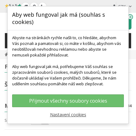
★
5 z 5
CZK
Aby web fungoval jak má (souhlas s
0
cookies)
Hledat
My
wishlist
Abyste na stránkách rychle našli to, co hledáte, abychom
KATEGORIE
Vás poznali a pamatovali si, co máte v košíku, abychom vás
neobtěžovali nevhodnou reklamou nebo abyste se
Anatomické Modely
Modely Trávicí Soustavy
nemuseli pokaždé přihlašovat.
FILTROVÁNÍ
Aby web fungoval jak má, potřebujeme Váš souhlas se
zpracováním souborů cookies, malých souborů, které se
dočasně ukládají ve Vašem prohlížeči. Děkujeme, že nám
ŠTÍTKY
udělením souhlasu pomáháte náš web zlepšovat.
Přijmout všechny soubory cookies
MODELY TRÁVICÍ SOUSTAVY
Počet produktů: 34
Nastavení cookies
Seřadit podle
Nejprve produkty skladem