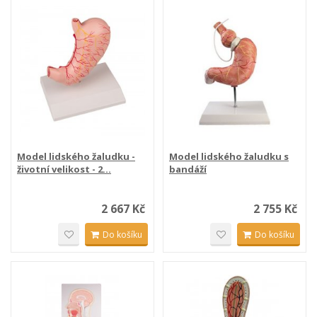
Model lidského žaludku -
Model lidského žaludku s
životní velikost - 2...
bandáží
2 667 Kč
2 755 Kč
Do košíku
Do košíku