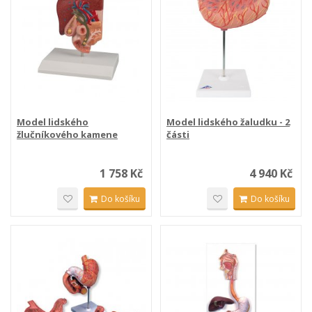
Model lidského
Model lidského žaludku - 2
žlučníkového kamene
části
1 758 Kč
4 940 Kč
Do košíku
Do košíku