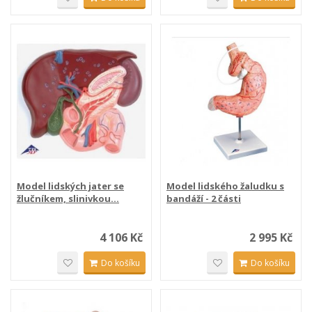
Model lidských jater se
Model lidského žaludku s
žlučníkem, slinivkou...
bandáží - 2 části
4 106 Kč
2 995 Kč
Do košíku
Do košíku