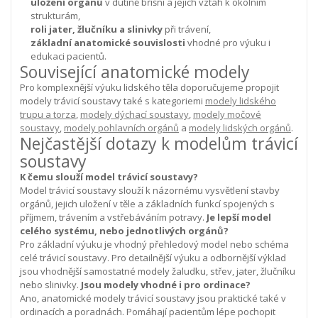
uložení orgánů
v dutině břišní a jejich vztah k okolním
strukturám,
roli jater, žlučníku a slinivky
při trávení,
základní anatomické souvislosti
vhodné pro výuku i
edukaci pacientů.
Související anatomické modely
Pro komplexnější výuku lidského těla doporučujeme propojit
modely trávicí soustavy také s kategoriemi
modely lidského
trupu a torza
,
modely dýchací soustavy
,
modely močové
soustavy
,
modely pohlavních orgánů
a
modely lidských orgánů
.
Nejčastější dotazy k modelům trávicí
soustavy
K čemu slouží model trávicí soustavy?
Model trávicí soustavy slouží k názornému vysvětlení stavby
orgánů, jejich uložení v těle a základních funkcí spojených s
příjmem, trávením a vstřebáváním potravy.
Je lepší model
celého systému, nebo jednotlivých orgánů?
Pro základní výuku je vhodný přehledový model nebo schéma
celé trávicí soustavy. Pro detailnější výuku a odbornější výklad
jsou vhodnější samostatné modely žaludku, střev, jater, žlučníku
nebo slinivky.
Jsou modely vhodné i pro ordinace?
Ano, anatomické modely trávicí soustavy jsou praktické také v
ordinacích a poradnách. Pomáhají pacientům lépe pochopit