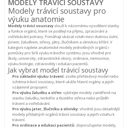
MODELY TRÁVICÍ SOUSTAVY
Modely trávicí soustavy pro
výuku anatomie
Modely trávicí soustavy
slouží k názornému vysvětlení stavby
a funkce orgánů, které se podílejí na příjmu, zpracování a
vstřebávání potravy. Pomáhají ukázat vztah mezi dutinou ústní,
jícnem, žaludkem, střevy, játry, žlučníkem a slinivkou břišní.
V
kategorii najdete anatomické modely jednotlivých orgánů i
pomůcky pro širší výuku trávicího systému. Jsou vhodné pro
školy, univerzity, zdravotnické obory, ordinace, nemocnice,
výuku biologie, zdravovědy i edukaci pacientů.
Jak vybrat model trávicí soustavy
Pro základní výuku trávení:
zvolte přehledový model nebo
schéma trávicí soustavy, které ukáže hlavní orgány a jejich
vzájemné propojení.
Pro výuku žaludku a střev:
vybírejte modely zaměřené na
stavbu žaludku, tenkého a tlustého střeva nebo průběh
trávení a vstřebávání.
Pro výuku jater, žlučníku a slinivky:
vhodné jsou detailnější
modely přídatných orgánů trávicí soustavy a jejich vztahu k
trávení.
Pro ordinace a edukaci pacientů:
doporučujeme modely,