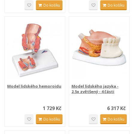
Do košíku
Do košíku
Model lidského hemoroidu
Model lidského jazyka -
2,5x zvětšený - 4 části
1 729 Kč
6 317 Kč
Do košíku
Do košíku