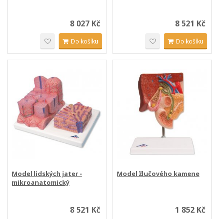
8 027 Kč
8 521 Kč
Do košíku
Do košíku
Model lidských jater -
Model žlučového kamene
mikroanatomický
8 521 Kč
1 852 Kč