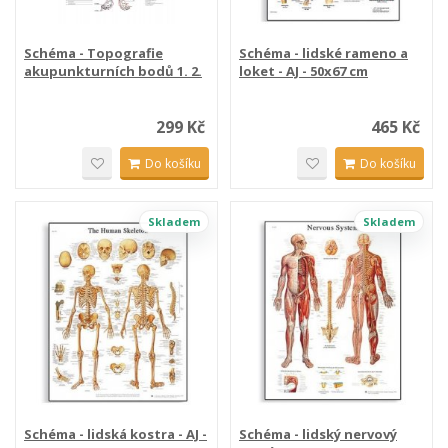
Schéma - Topografie
Schéma - lidské rameno a
akupunkturních bodů 1. 2.
loket - AJ - 50x67 cm
3
299 Kč
465 Kč
Do košíku
Do košíku
Skladem
Skladem
Schéma - lidská kostra - AJ -
Schéma - lidský nervový