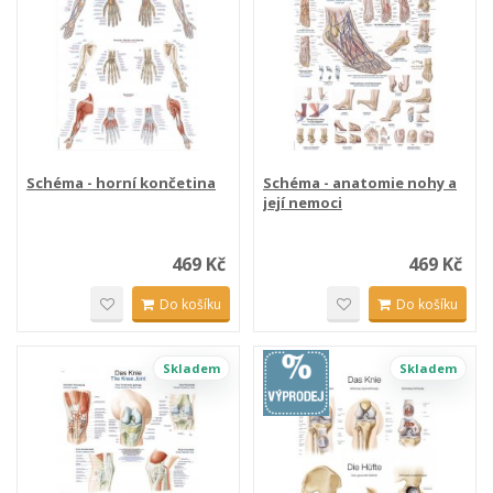
Schéma - horní končetina
Schéma - anatomie nohy a
její nemoci
469 Kč
469 Kč
Do košíku
Do košíku
Skladem
Skladem