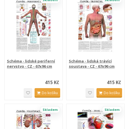
Schéma - lidské periferní
Schéma - lidská trávící
nervstvo - CZ - 67x96 cm
soustava - CZ - 67x96 cm
415 Kč
415 Kč
Do košíku
Do košíku
Skladem
Skladem