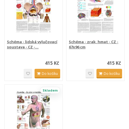
Schéma - lidská vylučovací
Schéma - zrak, hmat - CZ -
soustava - CZ -...
67x96 cm
415 Kč
415 Kč
Do košíku
Do košíku
Skladem