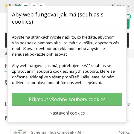
★
5 z 5
CZK
Aby web fungoval jak má (souhlas s
0
cookies)
Hledat
My
wishlist
Abyste na stránkách rychle našli to, co hledáte, abychom
KATEGORIE
Vás poznali a pamatovali si, co máte v košíku, abychom vás
neobtěžovali nevhodnou reklamou nebo abyste se
Výukové Plakáty A Knihy
Lidské Tělo
nemuseli pokaždé přihlašovat.
FILTROVÁNÍ
Aby web fungoval jak má, potřebujeme Váš souhlas se
zpracováním souborů cookies, malých souborů, které se
dočasně ukládají ve Vašem prohlížeči. Děkujeme, že nám
ŠTÍTKY
udělením souhlasu pomáháte náš web zlepšovat.
Přijmout všechny soubory cookies
LIDSKÉ TĚLO
Počet produktů: 133
Nastavení cookies
NEJPRODÁVANĚJŠÍ PRODUKTY V KATEGORII
Schéma - lidský mozek - AJ -
468 Kč