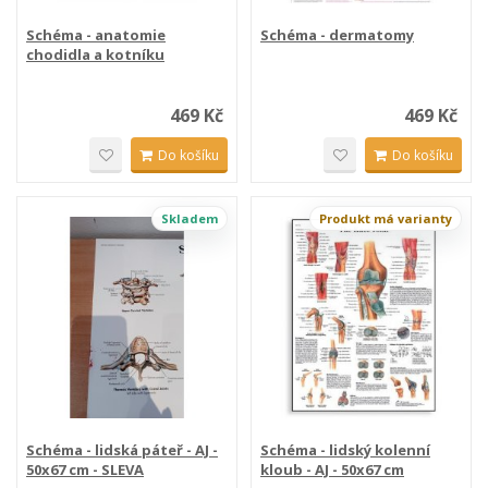
Schéma - anatomie
Schéma - dermatomy
chodidla a kotníku
469 Kč
469 Kč
Do košíku
Do košíku
Skladem
Produkt má varianty
Schéma - lidská páteř - AJ -
Schéma - lidský kolenní
50x67 cm - SLEVA
kloub - AJ - 50x67 cm