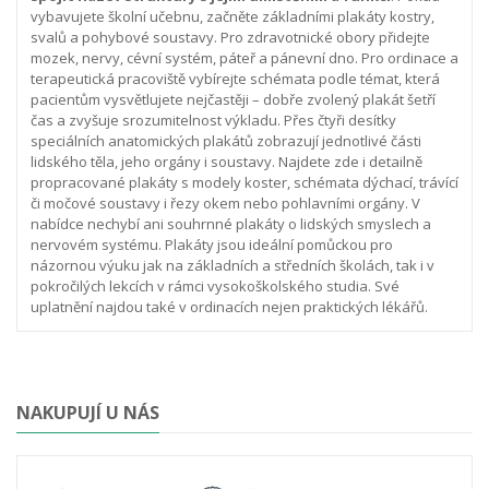
vybavujete školní učebnu, začněte základními plakáty kostry,
svalů a pohybové soustavy. Pro zdravotnické obory přidejte
mozek, nervy, cévní systém, páteř a pánevní dno. Pro ordinace a
terapeutická pracoviště vybírejte schémata podle témat, která
pacientům vysvětlujete nejčastěji – dobře zvolený plakát šetří
čas a zvyšuje srozumitelnost výkladu.
Přes čtyři desítky
speciálních anatomických plakátů zobrazují jednotlivé části
lidského těla, jeho orgány i soustavy. Najdete zde i detailně
propracované plakáty s modely koster, schémata dýchací, trávící
či močové soustavy i řezy okem nebo pohlavními orgány. V
nabídce nechybí ani souhrnné plakáty o lidských smyslech a
nervovém systému.
Plakáty jsou ideální pomůckou pro
názornou výuku jak na základních a středních školách, tak i v
pokročilých lekcích v rámci vysokoškolského studia. Své
uplatnění najdou také v ordinacích nejen praktických lékářů.
NAKUPUJÍ U NÁS