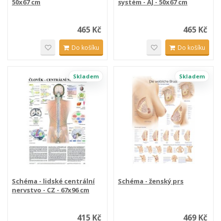
50x67 cm
systém - AJ - 50x67 cm
465 Kč
465 Kč
Do košíku
Do košíku
Skladem
Skladem
Schéma - lidské centrální
Schéma - ženský prs
nervstvo - CZ - 67x96 cm
415 Kč
469 Kč