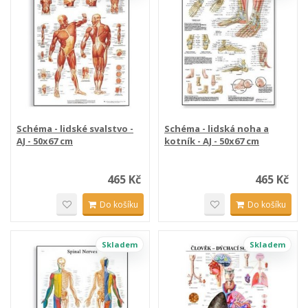
Schéma - lidské svalstvo -
Schéma - lidská noha a
AJ - 50x67 cm
kotník - AJ - 50x67 cm
465 Kč
465 Kč
Do košíku
Do košíku
Skladem
Skladem