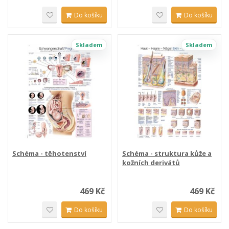
Do košíku
Do košíku
Skladem
Skladem
Schéma - těhotenství
Schéma - struktura kůže a
kožních derivátů
469 Kč
469 Kč
Do košíku
Do košíku