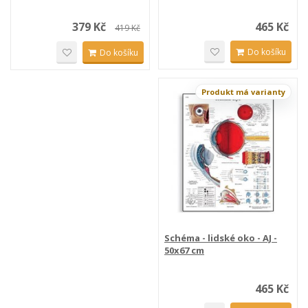
379 Kč
465 Kč
419 Kč
Do košíku
Do košíku
Produkt má varianty
Schéma - lidské oko - AJ -
50x67 cm
465 Kč