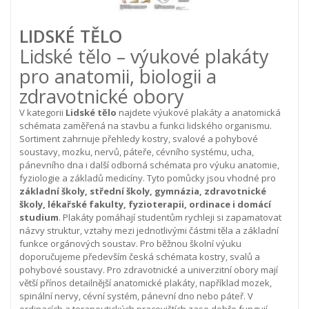
LIDSKÉ TĚLO
Lidské tělo – výukové plakáty
pro anatomii, biologii a
zdravotnické obory
V kategorii
Lidské tělo
najdete výukové plakáty a anatomická
schémata zaměřená na stavbu a funkci lidského organismu.
Sortiment zahrnuje přehledy kostry, svalové a pohybové
soustavy, mozku, nervů, páteře, cévního systému, ucha,
pánevního dna i další odborná schémata pro výuku anatomie,
fyziologie a základů medicíny.
Tyto pomůcky jsou vhodné pro
základní školy, střední školy, gymnázia, zdravotnické
školy, lékařské fakulty, fyzioterapii, ordinace i domácí
studium
. Plakáty pomáhají studentům rychleji si zapamatovat
názvy struktur, vztahy mezi jednotlivými částmi těla a základní
funkce orgánových soustav.
Pro běžnou školní výuku
doporučujeme především česká schémata kostry, svalů a
pohybové soustavy. Pro zdravotnické a univerzitní obory mají
větší přínos detailnější anatomické plakáty, například mozek,
spinální nervy, cévní systém, pánevní dno nebo páteř. V