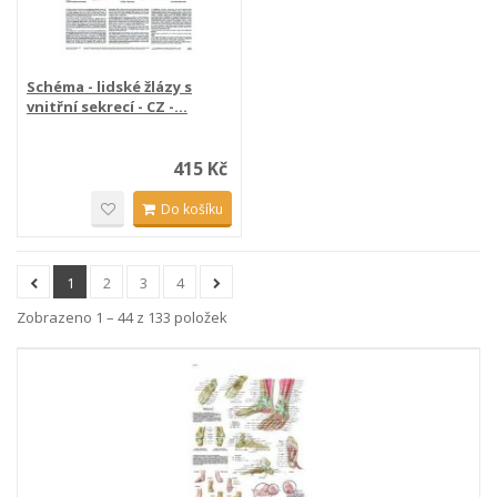
Schéma - lidské žlázy s
vnitřní sekrecí - CZ -...
415 Kč
Do košíku
1
2
3
4
Zobrazeno 1 – 44 z 133 položek