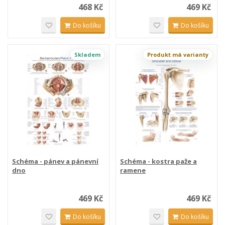
468 Kč
469 Kč
Do košíku
Do košíku
Skladem
Produkt má varianty
Schéma - pánev a pánevní
Schéma - kostra paže a
dno
ramene
469 Kč
469 Kč
Do košíku
Do košíku