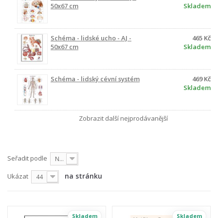
50x67 cm
Skladem
Schéma - lidské ucho - AJ -
465 Kč
50x67 cm
Skladem
Schéma - lidský cévní systém
469 Kč
Skladem
Zobrazit další nejprodávanější
Seřadit podle
Nejprve produkty skladem
na stránku
Ukázat
44
Skladem
Skladem