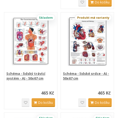
Do košíku
Skladem
Produkt má varianty
Schéma - lidský trávící
Schéma - lidské srdce - AJ -
systém - AJ - 50x67 cm
50x67 cm
465 Kč
465 Kč
Do košíku
Do košíku
Skladem
Skladem