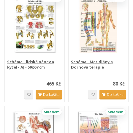
Schéma - lidská pánev a
Schéma - Meridiány a
kyčel - AJ - 50x67 cm
Dornova terapie
465 Kč
80 Kč
Do košíku
Do košíku
Skladem
Skladem