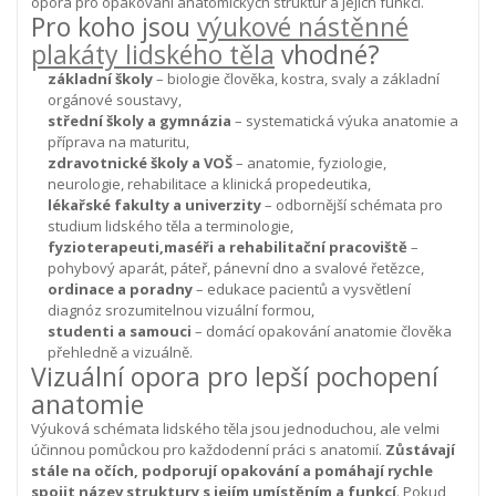
opora pro opakování anatomických struktur a jejich funkcí.
Pro koho jsou
výukové nástěnné
plakáty lidského těla
vhodné?
základní školy
– biologie člověka, kostra, svaly a základní
orgánové soustavy,
střední školy a gymnázia
– systematická výuka anatomie a
příprava na maturitu,
zdravotnické školy a VOŠ
– anatomie, fyziologie,
neurologie, rehabilitace a klinická propedeutika,
lékařské fakulty a univerzity
– odbornější schémata pro
studium lidského těla a terminologie,
fyzioterapeuti,maséři a rehabilitační pracoviště
–
pohybový aparát, páteř, pánevní dno a svalové řetězce,
ordinace a poradny
– edukace pacientů a vysvětlení
diagnóz srozumitelnou vizuální formou,
studenti a samouci
– domácí opakování anatomie člověka
přehledně a vizuálně.
Vizuální opora pro lepší pochopení
anatomie
Výuková schémata lidského těla jsou jednoduchou, ale velmi
účinnou pomůckou pro každodenní práci s anatomií.
Zůstávají
stále na očích, podporují opakování a pomáhají rychle
spojit název struktury s jejím umístěním a funkcí
.
Pokud