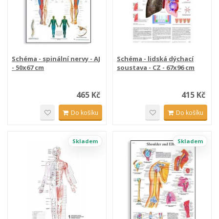
Schéma - spinální nervy - AJ
Schéma - lidská dýchací
- 50x67 cm
soustava - CZ - 67x96 cm
465 Kč
415 Kč
Do košíku
Do košíku
Skladem
Skladem