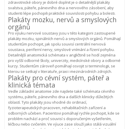
zdravotnické obory je dobré doplnit je o detailnější plakáty
svalstva, páteře, pánevního dna a nervového zásobení, aby
studenti lépe pochopili praktické souvislosti pohybu a bolesti.
Plakáty mozku, nervů a smyslových
orgánů
Pro výuku nervové soustavy jsou v této kategorii zastoupené
plakáty mozku, spinálních nervů a smyslových orgánů. Pomáhají
studentům pochopit, jak spolu souvisí centrální nervová
soustava, periferní nervy, smyslové vnímání a řízení pohybu.
Detailnější anatomická schémata v angličtině se hodí zejména
pro vyšší odborné školy, univerzity, medicínské obory a odborné
kurzy. Studentům zároveň pomáhají osvojit si terminologii, se
kterou se setkají v literatuře, praxi i mezinárodních zdrojích.
Plakáty pro cévní systém, páteř a
klinická témata
Vedle základní anatomie zde najdete také schémata cévního
systému, páteře, pánevního dna a dalších klinicky důležitých
oblastí. Tyto plakáty jsou vhodné do ordinací,
fyzioterapeutických pracoven, rehabilitačních zařízení a
odborných učeben.
Pacientovi pomáhají rychle pochopit, kde se
problém nachází a proč souvisí s doporučeným vyšetřením,
léčbou nebo cvičením. Ve výuce zase slouží jako stálá vizuální