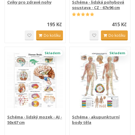
Cviky pro zdravé nohy
Schéma - lidská pohybová
soustava - CZ - 67x96 cm
195 Kč
415 Kč
Do košíku
Do košíku
Skladem
Skladem
Schéma - lidský mozek - AJ -
Schéma - akupunkturní
50x67 cm
body těla