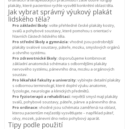
ordinacích a terapeutických pracovištích zase dobře fungují
plakáty, které pacientovi rychle vysvětlí konkrétní oblast těla.
Jak vybrat správný výukový plakát
lidského těla?
Pro základní školy:
volte přehledné české plakáty kostry,
svalů a pohybové soustavy, které pomohou s orientací v
hlavních částech lidského těla.
Pro střední školy a gymnázia:
vhodné jsou podrobnější
plakáty svalové soustavy, páteře, mozku, smyslových orgánů
a cévního systému.
Pro zdravotnické školy:
doporučujeme kombinovat
základní anatomická schémata s odbornějšími plakáty
nervového systému, pánevního dna, mozku a orgánových
soustav.
Pro lékařské fakulty a univerzity:
vybírejte detailní plakáty
s odbornou terminologií, které doplní výuku anatomie,
fyziologie, neurologie a klinických předmětů.
Pro fyzioterapii a rehabilitaci:
největší smysl mají plakáty
svalů, pohybové soustavy, páteře, pánve a pánevního dna.
Pro ordinace:
vhodné jsou schémata zaměřená na oblast,
kterou pacientům nejčastěji vysvětlujete – například páteř,
cévy, mozek, pánevní dno nebo pohybový aparát.
Tipy podle použití