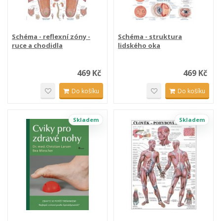
Schéma - reflexní zóny -
Schéma - struktura
ruce a chodidla
lidského oka
469 Kč
469 Kč
Do košíku
Do košíku
Skladem
Skladem