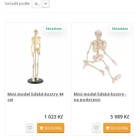
Seřadit podle
Nejprve produkty skladem
Skladem
Skladem
Mini model lidské kostry 44
Mini model lidské kostry -
cm
na podstavci
1 023 Kč
5 989 Kč
Do košíku
Do košíku