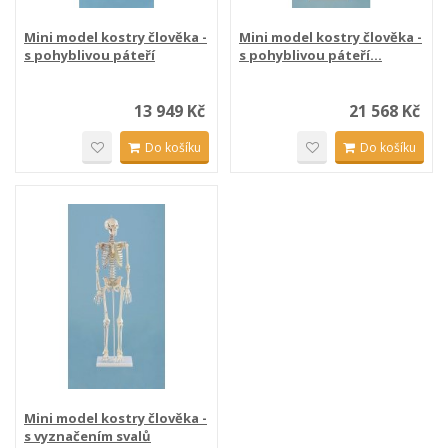
Mini model kostry člověka -
Mini model kostry člověka -
s pohyblivou páteří
s pohyblivou páteří...
13 949 Kč
21 568 Kč
Do košíku
Do košíku
Mini model kostry člověka -
s vyznačením svalů