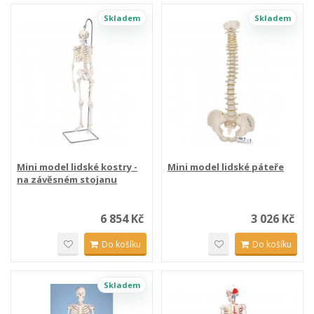
Skladem
Skladem
Mini model lidské kostry -
Mini model lidské páteře
na závěsném stojanu
6 854 Kč
3 026 Kč
Do košíku
Do košíku
Skladem