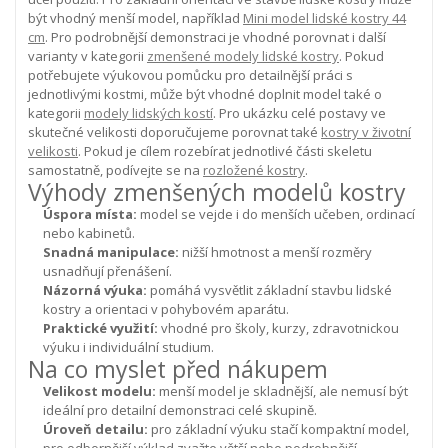
být vhodný menší model, například
Mini model lidské kostry 44
cm
. Pro podrobnější demonstraci je vhodné porovnat i další
varianty v kategorii
zmenšené modely lidské kostry
.
Pokud
potřebujete výukovou pomůcku pro detailnější práci s
jednotlivými kostmi, může být vhodné doplnit model také o
kategorii
modely lidských kostí
. Pro ukázku celé postavy ve
skutečné velikosti doporučujeme porovnat také
kostry v životní
velikosti
. Pokud je cílem rozebírat jednotlivé části skeletu
samostatně, podívejte se na
rozložené kostry
.
Výhody zmenšených modelů kostry
Úspora místa:
model se vejde i do menších učeben, ordinací
nebo kabinetů.
Snadná manipulace:
nižší hmotnost a menší rozměry
usnadňují přenášení.
Názorná výuka:
pomáhá vysvětlit základní stavbu lidské
kostry a orientaci v pohybovém aparátu.
Praktické využití:
vhodné pro školy, kurzy, zdravotnickou
výuku i individuální studium.
Na co myslet před nákupem
Velikost modelu:
menší model je skladnější, ale nemusí být
ideální pro detailní demonstraci celé skupině.
Úroveň detailu:
pro základní výuku stačí kompaktní model,