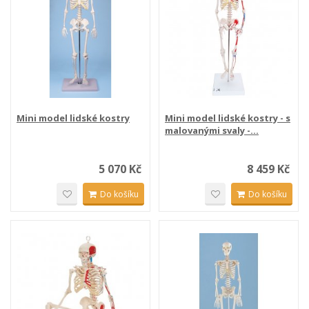
Mini model lidské kostry
Mini model lidské kostry - s
malovanými svaly -...
5 070 Kč
8 459 Kč
Do košíku
Do košíku