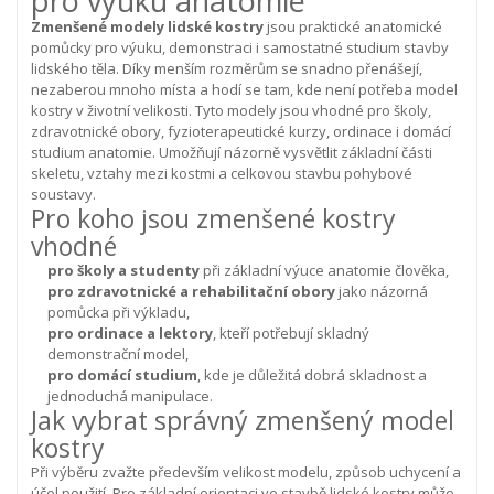
pro výuku anatomie
Zmenšené modely lidské kostry
jsou praktické anatomické
pomůcky pro výuku, demonstraci i samostatné studium stavby
lidského těla. Díky menším rozměrům se snadno přenášejí,
nezaberou mnoho místa a hodí se tam, kde není potřeba model
kostry v životní velikosti.
Tyto modely jsou vhodné pro školy,
zdravotnické obory, fyzioterapeutické kurzy, ordinace i domácí
studium anatomie. Umožňují názorně vysvětlit základní části
skeletu, vztahy mezi kostmi a celkovou stavbu pohybové
soustavy.
Pro koho jsou zmenšené kostry
vhodné
pro školy a studenty
při základní výuce anatomie člověka,
pro zdravotnické a rehabilitační obory
jako názorná
pomůcka při výkladu,
pro ordinace a lektory
, kteří potřebují skladný
demonstrační model,
pro domácí studium
, kde je důležitá dobrá skladnost a
jednoduchá manipulace.
Jak vybrat správný zmenšený model
kostry
Při výběru zvažte především velikost modelu, způsob uchycení a
účel použití. Pro základní orientaci ve stavbě lidské kostry může