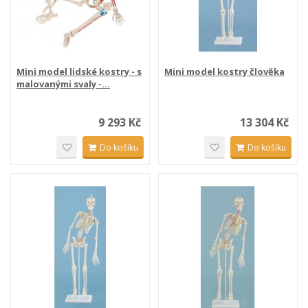
Mini model lidské kostry - s
Mini model kostry člověka
malovanými svaly -...
9 293 Kč
13 304 Kč
Do košíku
Do košíku