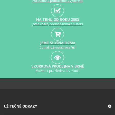
Poradíme a pomůžeme s výběrem
NA TRHU OD ROKU 2005
Jsme česká, rodinná firma s historií
JSME SLUŠNÁ FIRMA
Co naši zákazníci oceňují
VZORKOVÁ PRODEJNA V BRNĚ
Možnost prohlédnout si zboží
UŽITEČNÉ ODKAZY