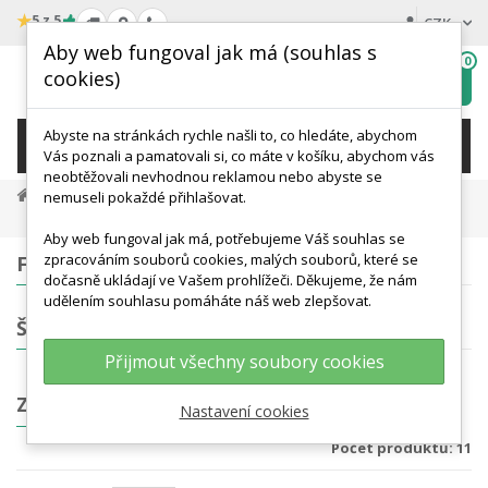
★
5 z 5
CZK
Aby web fungoval jak má (souhlas s
0
cookies)
Hledat
My
wishlist
Abyste na stránkách rychle našli to, co hledáte, abychom
KATEGORIE
Vás poznali a pamatovali si, co máte v košíku, abychom vás
neobtěžovali nevhodnou reklamou nebo abyste se
Anatomické Modely
Modely Lidské Kostry
nemuseli pokaždé přihlašovat.
Zmenšené Modely Lidské Kostry
Aby web fungoval jak má, potřebujeme Váš souhlas se
zpracováním souborů cookies, malých souborů, které se
FILTROVÁNÍ
dočasně ukládají ve Vašem prohlížeči. Děkujeme, že nám
udělením souhlasu pomáháte náš web zlepšovat.
ŠTÍTKY
Přijmout všechny soubory cookies
ZMENŠENÉ MODELY LIDSKÉ KOSTRY
Nastavení cookies
Počet produktů: 11