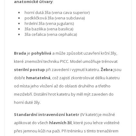
anatomické útvary
:
horní dutá žíla (vena cava superior)
podkličková žíla (vena subclavia)
hrdelní žíla (vena jugularis)
žíla bazilika (vena basilica)
žíla cefalica (vena cephalica)
Brada
je
pohyblivá
a může způsobit uzavření krční žíly,
které znemožní techniku PICC. Model umožňuje trénovat
sterilní postup
při zavedení i vyjmutí katetru.
Žebra
jsou
dobře
hmatatelná
, což zajistí zkontrolovat délku katetru
od místa jeho vložení až do oblasti druhého a třetího
mezižebří. Distální hrot katetru by měl mýt zaveden do
horní duté žíly.
Standardní intravenózní katetr
(IV katetr) je možné
aplikovat do všech
hlavních žil
, které jsou lehce viditelné
přes jemnou kůži na paži. Při tréninku s tímto trenažérem