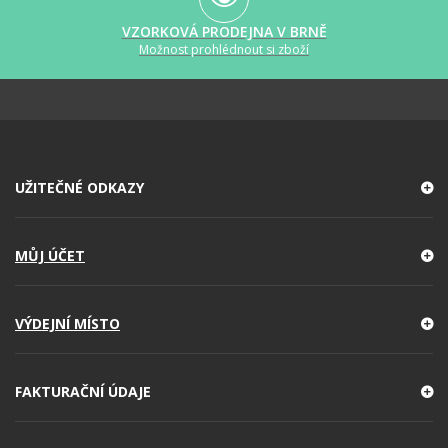
VZORKOVÁ PRODEJNA V BRNĚ
Možnost prohlédnout si zboží
UŽITEČNÉ ODKAZY
MŮJ ÚČET
VÝDEJNÍ MÍSTO
FAKTURAČNÍ ÚDAJE