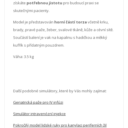
získáte
potřebnou jistotu
pro budoucí praxi se
skutečnými pacienty.
Model je představován
horní částí torza
včetně krku,
brady, pravé paže, žeber, svalové tkáně, kůže a cévní sítě.
Součástí balení je vak na kapalinu s hadičkou a měkký
kufřík s přídatným pouzdrem.
Váha: 3.5 kg
Další podobné simulátory, které by Vás mohly zajímat:
Geriatrická paže pro IV infúzi
Simulátor intravenózní injekce
Pokročilý model lidské ruky pro kanylaci periferních žil