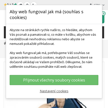
★
5 z 5
CZK
Aby web fungoval jak má (souhlas s
0
cookies)
Hledat
My
wishlist
Abyste na stránkách rychle našli to, co hledáte, abychom
KATEGORIE
Vás poznali a pamatovali si, co máte v košíku, abychom vás
neobtěžovali nevhodnou reklamou nebo abyste se
Medicínská Simulace A Výcvik
nemuseli pokaždé přihlašovat.
Trenažéry Klinických Dovedností
Aby web fungoval jak má, potřebujeme Váš souhlas se
Simulátor Aplikace Centrálního Žilního Katetru
zpracováním souborů cookies, malých souborů, které se
dočasně ukládají ve Vašem prohlížeči. Děkujeme, že nám
udělením souhlasu pomáháte náš web zlepšovat.
Přijmout všechny soubory cookies
Nastavení cookies