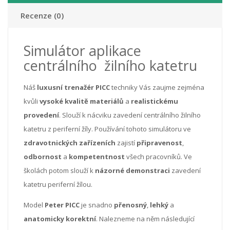
Recenze (0)
Simulátor aplikace
centrálního žilního katetru
Náš
luxusní trenažér PICC
techniky Vás zaujme zejména
kvůli
vysoké kvalitě materiálů
a
realistickému
provedení
. Slouží k nácviku zavedení centrálního žilního
katetru z periferní žíly. Používání tohoto simulátoru ve
zdravotnických zařízeních
zajistí
připravenost
,
odbornost
a
kompetentnost
všech pracovníků. Ve
školách potom slouží k
názorné demonstraci
zavedení
katetru periferní žílou.
Model
Peter PICC
je snadno
přenosný
,
lehký
a
anatomicky korektní
. Nalezneme na něm následující