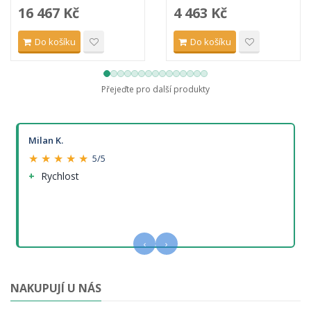
16 467 Kč
4 463 Kč
Do košíku
Do košíku
Přejeďte pro další produkty
Milan K.
★ ★ ★ ★ ★
5/5
Rychlost
‹
›
NAKUPUJÍ U NÁS