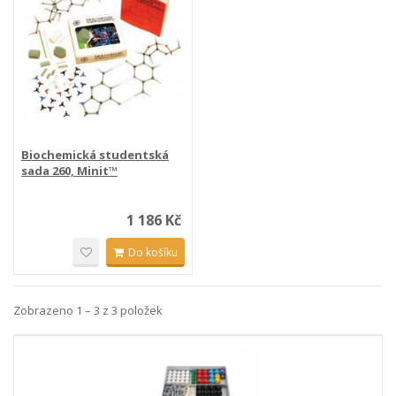
Biochemická studentská
sada 260, Minit™
1 186 Kč
Do košíku
Zobrazeno 1 – 3 z 3 položek