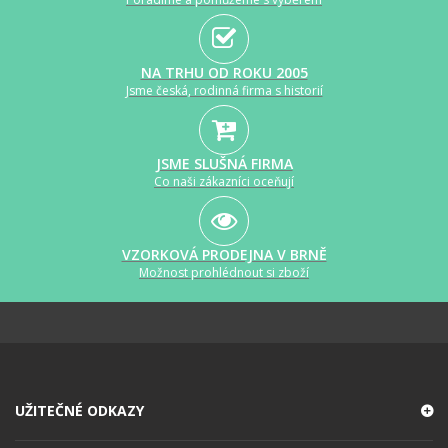
NA TRHU OD ROKU 2005
Jsme česká, rodinná firma s historií
JSME SLUŠNÁ FIRMA
Co naši zákazníci oceňují
VZORKOVÁ PRODEJNA V BRNĚ
Možnost prohlédnout si zboží
UŽITEČNÉ ODKAZY