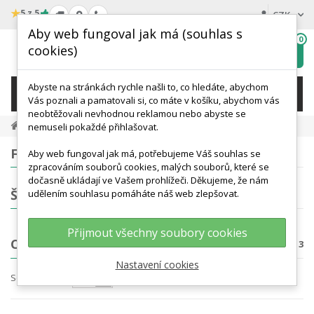
★
5 z 5
CZK
Aby web fungoval jak má (souhlas s
0
cookies)
Hledat
My
wishlist
Abyste na stránkách rychle našli to, co hledáte, abychom
KATEGORIE
Vás poznali a pamatovali si, co máte v košíku, abychom vás
neobtěžovali nevhodnou reklamou nebo abyste se
Přírodní Vědy A Výuka
Chemie
nemuseli pokaždé přihlašovat.
FILTROVÁNÍ
Aby web fungoval jak má, potřebujeme Váš souhlas se
zpracováním souborů cookies, malých souborů, které se
dočasně ukládají ve Vašem prohlížeči. Děkujeme, že nám
ŠTÍTKY
udělením souhlasu pomáháte náš web zlepšovat.
Přijmout všechny soubory cookies
CHEMIE
Počet produktů: 3
Nastavení cookies
Seřadit podle
Nejprve produkty skladem