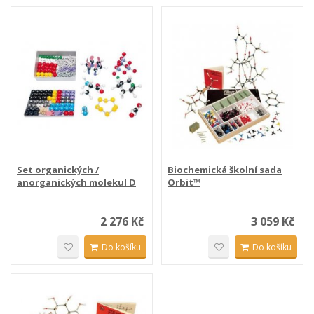
Set organických /
Biochemická školní sada
anorganických molekul D
Orbit™
2 276 Kč
3 059 Kč
Do košíku
Do košíku