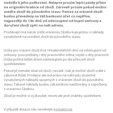
nedošlo k jeho poškození. Nelepte prosím lepící pásky přímo
na originální krabice od zboží. Zároveň prosím pokud možno
uveďte zboží do původního stavu. Peníze za vrácené zboží
budou převedeny na Váš bankovní účet co nejdříve,
nejpozději do
14ti dnů od odstoupení od kupní smlouvy a
doručení zboží zpět na naši adresu.
Prodávající má nárok snížit vrácenou částku kupujícímu o náklady
vynaložené na uvedení zboží do původního stavu.
Lhůta pro vrácení zboží trvá 14 kalendářních dnů od odstoupení od
smlouvy. Jsou počítány i dny pracovního volna, nejde o dny pracovní!
Lhůta počíná běžet dnem následujícím po dni převzetí zboží
spotřebitelem.
Pokud již nemáte obal od zboží, nevadí. I tak je možné zboží vrátit v
zákonné lhůtě. Prodejce ale má právo na náhradu skutečně
vynaložených nákladů spojených s vrácením zboží do původního
stavu. Takové náklady budou zákazníkovi naúčtovány a započteny
s vracenou částkou.
Zboží je možné si vyzkoušet, nesmí ale jevit známky opotřebení.
V případě dotazů nás neváhejte
kontaktovat
.