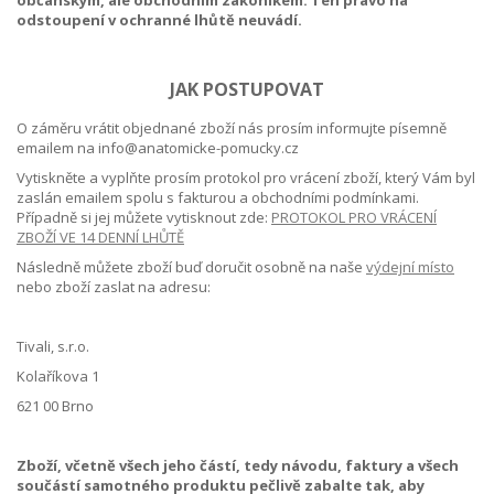
občanským, ale obchodním zákoníkem. Ten právo na
odstoupení v ochranné lhůtě neuvádí.
JAK POSTUPOVAT
O záměru vrátit objednané zboží nás prosím informujte písemně
emailem na info@anatomicke-pomucky.cz
Vytiskněte a vyplňte prosím protokol pro vrácení zboží, který Vám byl
zaslán emailem spolu s fakturou a obchodními podmínkami.
Případně si jej můžete vytisknout zde:
PROTOKOL PRO VRÁCENÍ
ZBOŽÍ VE 14 DENNÍ LHŮTĚ
Následně můžete zboží buď doručit osobně na naše
výdejní místo
nebo zboží zaslat na adresu:
Tivali, s.r.o.
Kolaříkova 1
621 00 Brno
Zboží, včetně všech jeho částí, tedy návodu, faktury a všech
součástí samotného produktu pečlivě zabalte tak, aby