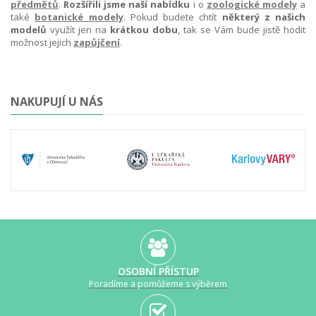
předmětů
.
Rozšířili jsme naší nabídku
i o
zoologické modely
a
také
botanické modely
. Pokud budete chtít
některý z našich
modelů
využít jen na
krátkou dobu
, tak se Vám bude jistě hodit
možnost jejich
zapůjčení
.
NAKUPUJÍ U NÁS
OSOBNÍ PŘÍSTUP
Poradíme a pomůžeme s výběrem