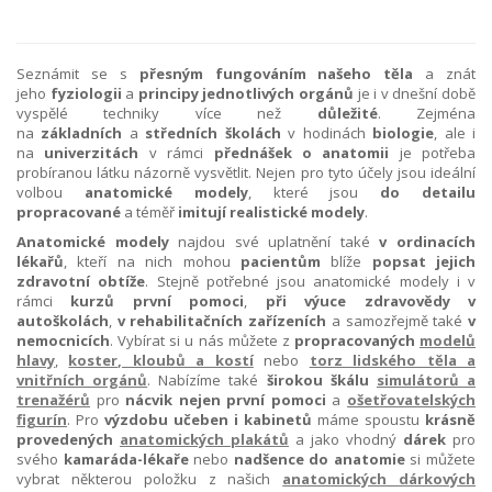
Seznámit se s
přesným fungováním našeho těla
a znát
jeho
fyziologii
a
principy jednotlivých orgánů
je i v dnešní době
vyspělé techniky více než
důležité
. Zejména
na
základních
a
středních školách
v hodinách
biologie
, ale i
na
univerzitách
v rámci
přednášek o anatomii
je potřeba
probíranou látku názorně vysvětlit. Nejen pro tyto účely jsou ideální
volbou
anatomické modely
, které jsou
do detailu
propracované
a téměř
imitují realistické modely
.
Anatomické modely
najdou své uplatnění také
v ordinacích
lékařů
, kteří na nich mohou
pacientům
blíže
popsat jejich
zdravotní obtíže
. Stejně potřebné jsou anatomické modely i v
rámci
kurzů první pomoci
,
při výuce zdravovědy v
autoškolách
,
v rehabilitačních zařízeních
a samozřejmě také
v
nemocnicích
. Vybírat si u nás můžete z
propracovaných
modelů
hlavy
,
koster, kloubů a kostí
nebo
torz lidského těla a
vnitřních orgánů
. Nabízíme také
širokou škálu
simulátorů a
trenažérů
pro
nácvik nejen první pomoci
a
ošetřovatelských
figurín
. Pro
výzdobu učeben i kabinetů
máme spoustu
krásně
provedených
anatomických plakátů
a jako vhodný
dárek
pro
svého
kamaráda-lékaře
nebo
nadšence do anatomie
si můžete
vybrat některou položku z našich
anatomických dárkových