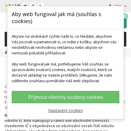
★
5 z 5
CZK
Aby web fungoval jak má (souhlas s
0
cookies)
Hledat
My
wishlist
Abyste na stránkách rychle našli to, co hledáte, abychom
KATEGORIE
Vás poznali a pamatovali si, co máte v košíku, abychom vás
neobtěžovali nevhodnou reklamou nebo abyste se
Vrácení Zboží Do 14 Dnů
nemuseli pokaždé přihlašovat.
VRÁCENÍ ZBOŽÍ V ZÁKONNÉ
Aby web fungoval jak má, potřebujeme Váš souhlas se
zpracováním souborů cookies, malých souborů, které se
LHŮTĚ 14 DNÍ
dočasně ukládají ve Vašem prohlížeči. Děkujeme, že nám
udělením souhlasu pomáháte náš web zlepšovat.
Ze zákona je každý spotřebitel chráněn při nákupu zboží mimo
běžné kamenné prodejny lhůtou pro vrácení zboží. Nemusíte mít
Přijmout všechny soubory cookies
tedy obavu z nákupu zboží, které si nemůžete předem osahat. Dle
§ 1829 odst. 1 občanského zákoníku je možné do 14 dnů zakoupené
zboží vrátit, a to bez udání důvodu.
Nastavení cookies
Nárok na využití této lhůty mají ale pouze spotřebitelé,
nikoliv ti, kdo nakupují v rámci své obchodní činnosti.
Uvedením IČ v objednávce se obchodní vztah řídí nikoliv