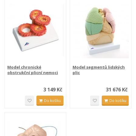
Model chronické
Model segmentů lidských
obstrukční plicní nemoci
plic
3 149 Kč
31 676 Kč
Do košíku
Do košíku