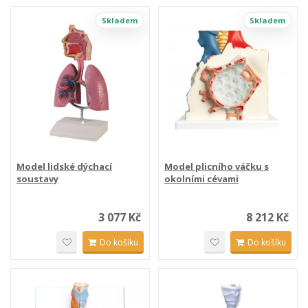
Skladem
Skladem
Model lidské dýchací
Model plicního váčku s
soustavy
okolními cévami
3 077 Kč
8 212 Kč
Do košíku
Do košíku