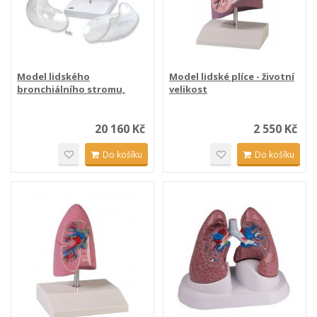
Model lidského
Model lidské plíce - životní
bronchiálního stromu,
velikost
hrtanu a...
20 160 Kč
2 550 Kč
Do košíku
Do košíku