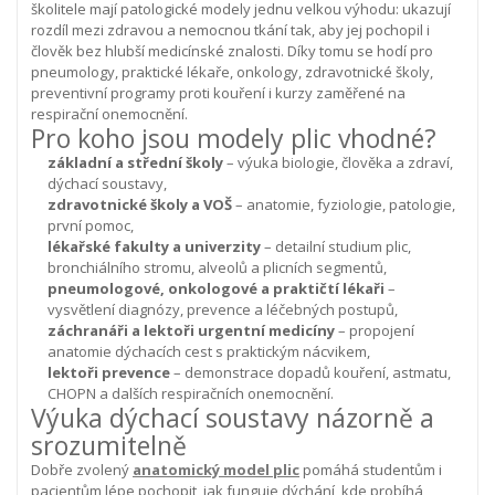
školitele mají patologické modely jednu velkou výhodu: ukazují
rozdíl mezi zdravou a nemocnou tkání tak, aby jej pochopil i
člověk bez hlubší medicínské znalosti. Díky tomu se hodí pro
pneumology, praktické lékaře, onkology, zdravotnické školy,
preventivní programy proti kouření i kurzy zaměřené na
respirační onemocnění.
Pro koho jsou modely plic vhodné?
základní a střední školy
– výuka biologie, člověka a zdraví,
dýchací soustavy,
zdravotnické školy a VOŠ
– anatomie, fyziologie, patologie,
první pomoc,
lékařské fakulty a univerzity
– detailní studium plic,
bronchiálního stromu, alveolů a plicních segmentů,
pneumologové, onkologové a praktičtí lékaři
–
vysvětlení diagnózy, prevence a léčebných postupů,
záchranáři a lektoři urgentní medicíny
– propojení
anatomie dýchacích cest s praktickým nácvikem,
lektoři prevence
– demonstrace dopadů kouření, astmatu,
CHOPN a dalších respiračních onemocnění.
Výuka dýchací soustavy názorně a
srozumitelně
Dobře zvolený
anatomický model plic
pomáhá studentům i
pacientům lépe pochopit, jak funguje dýchání, kde probíhá