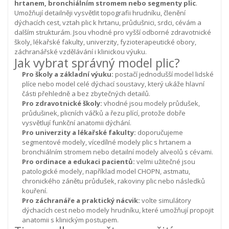
hrtanem, bronchiálním stromem nebo segmenty plic
.
Umožňují detailněji vysvětlit topografii hrudníku, členění
dýchacích cest, vztah plic k hrtanu, průdušnici, srdci, cévám a
dalším strukturám. Jsou vhodné pro vyšší odborné zdravotnické
školy, lékařské fakulty, univerzity, fyzioterapeutické obory,
záchranářské vzdělávání i klinickou výuku.
Jak vybrat správný model plic?
Pro školy a základní výuku:
postačí jednodušší model lidské
plíce nebo model celé dýchací soustavy, který ukáže hlavní
části přehledně a bez zbytečných detailů.
Pro zdravotnické školy:
vhodné jsou modely průdušek,
průdušinek, plicních váčků a řezu plící, protože dobře
vysvětlují funkční anatomii dýchání.
Pro univerzity a lékařské fakulty:
doporučujeme
segmentové modely, vícedílné modely plic s hrtanem a
bronchiálním stromem nebo detailní modely alveolů s cévami.
Pro ordinace a edukaci pacientů:
velmi užitečné jsou
patologické modely, například model CHOPN, astmatu,
chronického zánětu průdušek, rakoviny plic nebo následků
kouření.
Pro záchranáře a praktický nácvik:
volte simulátory
dýchacích cest nebo modely hrudníku, které umožňují propojit
anatomii s klinickým postupem.