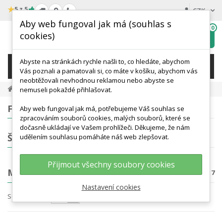
★
5 z 5
CZK
Aby web fungoval jak má (souhlas s
0
cookies)
Hledat
My
wishlist
Abyste na stránkách rychle našli to, co hledáte, abychom
KATEGORIE
Vás poznali a pamatovali si, co máte v košíku, abychom vás
neobtěžovali nevhodnou reklamou nebo abyste se
Anatomické Modely
Modely Plic
nemuseli pokaždé přihlašovat.
FILTROVÁNÍ
Aby web fungoval jak má, potřebujeme Váš souhlas se
zpracováním souborů cookies, malých souborů, které se
dočasně ukládají ve Vašem prohlížeči. Děkujeme, že nám
ŠTÍTKY
udělením souhlasu pomáháte náš web zlepšovat.
Přijmout všechny soubory cookies
MODELY PLIC
Počet produktů: 17
Nastavení cookies
Seřadit podle
Nejprve produkty skladem