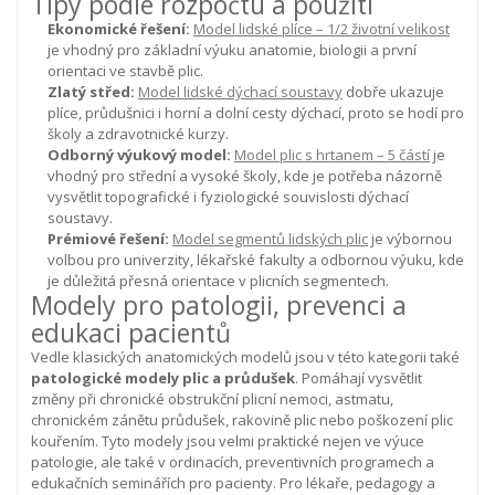
Tipy podle rozpočtu a použití
Ekonomické řešení:
Model lidské plíce – 1/2 životní velikost
je vhodný pro základní výuku anatomie, biologii a první
orientaci ve stavbě plic.
Zlatý střed:
Model lidské dýchací soustavy
dobře ukazuje
plíce, průdušnici i horní a dolní cesty dýchací, proto se hodí pro
školy a zdravotnické kurzy.
Odborný výukový model:
Model plic s hrtanem – 5 částí
je
vhodný pro střední a vysoké školy, kde je potřeba názorně
vysvětlit topografické i fyziologické souvislosti dýchací
soustavy.
Prémiové řešení:
Model segmentů lidských plic
je výbornou
volbou pro univerzity, lékařské fakulty a odbornou výuku, kde
je důležitá přesná orientace v plicních segmentech.
Modely pro patologii, prevenci a
edukaci pacientů
Vedle klasických anatomických modelů jsou v této kategorii také
patologické modely plic a průdušek
. Pomáhají vysvětlit
změny při chronické obstrukční plicní nemoci, astmatu,
chronickém zánětu průdušek, rakovině plic nebo poškození plic
kouřením. Tyto modely jsou velmi praktické nejen ve výuce
patologie, ale také v ordinacích, preventivních programech a
edukačních seminářích pro pacienty.
Pro lékaře, pedagogy a