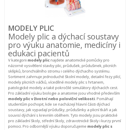
MODELY PLIC
Modely plic a dýchací soustavy
pro výuku anatomie, medicíny i
edukaci pacientů
V kategorii
modely plic
najdete anatomické pomůcky pro
názorné vysvětlení stavby plic, průdušek, průdušinek, plicních
sklípků, bronchiálního stromu i celého dýchacího systému.
Sortiment zahrnuje jednoduché školní modely, detailní řezy plící,
modely plicních váčků, vícedílné modely plic s hrtanem,
patologické modely a také pokročilé simulátory dýchacích cest.
Pro základní výuku biologie a anatomie jsou vhodné především
modely plic v životní nebo poloviční velikosti
. Pomáhají
studentům pochopit, kde se nacházejí hlavní části dýchací
soustavy, jak vypadají průdušky, průdušinky a plicní tkáň a jak
souvisí dýchání s krevním oběhem. Tyto modely jsou praktické
pro základní školy, střední školy, zdravotnické školy i kurzy první
pomoci.
Pro odbornější výuku doporučujeme
modely plic s