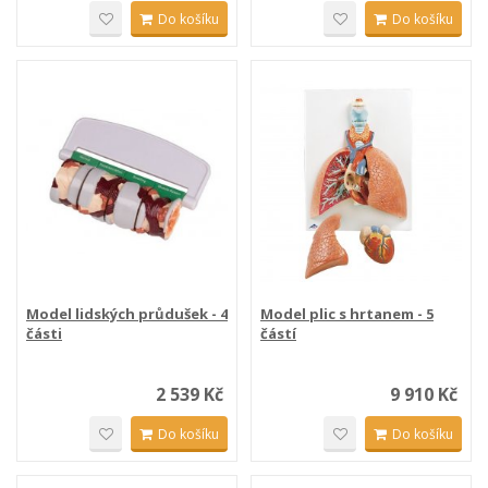
Do košíku
Do košíku
Model lidských průdušek - 4
Model plic s hrtanem - 5
části
částí
2 539 Kč
9 910 Kč
Do košíku
Do košíku