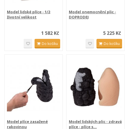
Model lidské plíce - 1/2
Model onemocnění plic -
životní velikost
DOPRODEJ
1 582 Kč
5 225 Kč
Do košíku
Do košíku
Model plíce zasažené
Model lidských plic - zdravá
rakovinou
plíce - plíce s...