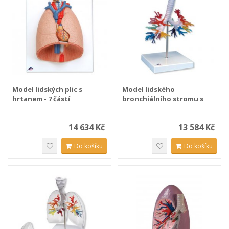
Model lidských plic s
Model lidského
hrtanem - 7 částí
bronchiálního stromu s
hrtanem
14 634 Kč
13 584 Kč
Do košíku
Do košíku