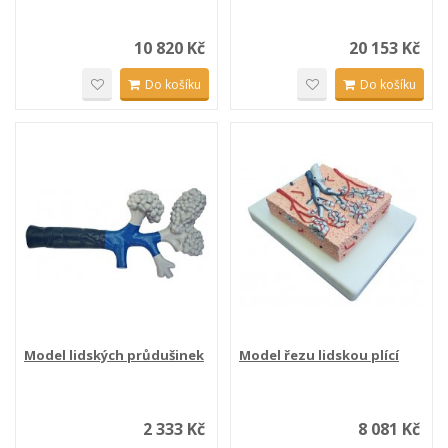
10 820 Kč
20 153 Kč
Do košíku
Do košíku
Model lidských průdušinek
Model řezu lidskou plící
2 333 Kč
8 081 Kč