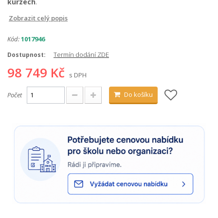
kurzech
.
Zobrazit celý popis
Kód:
1017946
Termín dodání ZDE
Dostupnost:
98 749 Kč
s DPH
Do košíku
Počet