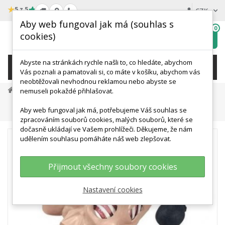
★
5 z 5
CZK
Aby web fungoval jak má (souhlas s
0
cookies)
Hledat
My
wishlist
Abyste na stránkách rychle našli to, co hledáte, abychom
KATEGORIE
Vás poznali a pamatovali si, co máte v košíku, abychom vás
neobtěžovali nevhodnou reklamou nebo abyste se
Medicínská Simulace A Výcvik
nemuseli pokaždé přihlašovat.
Simulace Urgentní Medicíny A Záchrany
Aby web fungoval jak má, potřebujeme Váš souhlas se
Model Hrudníku K Ošetření
zpracováním souborů cookies, malých souborů, které se
dočasně ukládají ve Vašem prohlížeči. Děkujeme, že nám
udělením souhlasu pomáháte náš web zlepšovat.
Přijmout všechny soubory cookies
Nastavení cookies