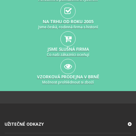
NA TRHU OD ROKU 2005
Jsme česká, rodinná firma s historií
JSME SLUŠNÁ FIRMA
Co naši zákazníci oceňují
VZORKOVÁ PRODEJNA V BRNĚ
Možnost prohlédnout si zboží
UŽITEČNÉ ODKAZY