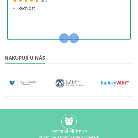
★ ★ ★ ★ ★
5/5
Rychlost
‹
›
NAKUPUJÍ U NÁS
OSOBNÍ PŘÍSTUP
Poradíme a pomůžeme s výběrem