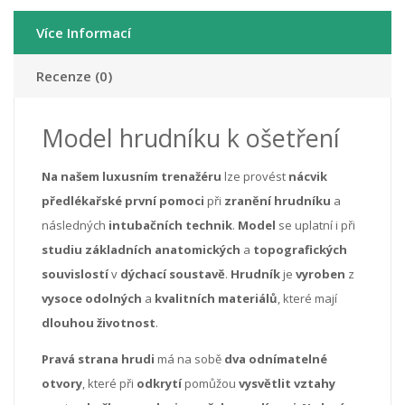
Více Informací
Recenze (0)
Model hrudníku k ošetření
Na našem luxusním trenažéru
lze provést
nácvik
předlékařské
první
pomoci
při
zranění
hrudníku
a
následných
intubačních
technik
.
Model
se uplatní i při
studiu
základních anatomických
a
topografických
souvislostí
v
dýchací
soustavě
.
Hrudník
je
vyroben
z
vysoce
odolných
a
kvalitních
materiálů
, které mají
dlouhou
životnost
.
Pravá strana hrudi
má na sobě
dva odnímatelné
otvory
, které při
odkrytí
pomůžou
vysvětlit vztahy