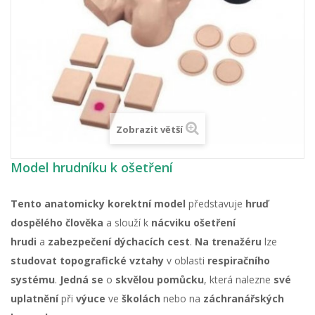
Zobrazit větší
Model hrudníku k ošetření
Tento anatomicky korektní model
představuje
hruď
dospělého člověka
a slouží k
nácviku ošetření
hrudi
a
zabezpečení
dýchacích
cest
.
Na trenažéru
lze
studovat topografické vztahy
v oblasti
respiračního
systému
.
Jedná
se
o
skvělou
pomůcku
, která nalezne
své
uplatnění
při
výuce
ve
školách
nebo na
záchranářských