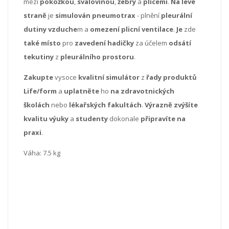
mezi
pokožkou
,
svalovinou
,
žebry
a
plícemi
.
Na levé
straně
je
simulován pneumotrax
- plnění
pleurální
dutiny vzduche
m a
omezení
plicní
ventilace
.
Je
zde
také místo
pro
zavedení
hadičky
za účelem
odsátí
tekutiny
z
pleurálního prostoru
.
Zakupte
vysoce
kvalitní
simulátor
z
řady produktů
Life/form
a
uplatněte
ho
na zdravotnických
školách
nebo
lékařských
fakultách
.
Výrazně zvýšíte
kvalitu výuky
a
studenty
dokonale
připravíte
na
praxi
.
Váha: 7.5 kg