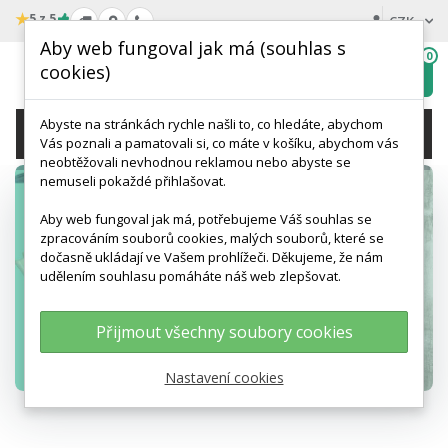
★
5 z 5
CZK
Aby web fungoval jak má (souhlas s
0
cookies)
Hledat
My
wishlist
Abyste na stránkách rychle našli to, co hledáte, abychom
KATEGORIE
Vás poznali a pamatovali si, co máte v košíku, abychom vás
neobtěžovali nevhodnou reklamou nebo abyste se
nemuseli pokaždé přihlašovat.
MODELY LIDSKÉ KOSTRY
Aby web fungoval jak má, potřebujeme Váš souhlas se
zpracováním souborů cookies, malých souborů, které se
kvalitní a odolné, anatomicky přesné
dočasně ukládají ve Vašem prohlížeči. Děkujeme, že nám
udělením souhlasu pomáháte náš web zlepšovat.
Přijmout všechny soubory cookies
Nastavení cookies