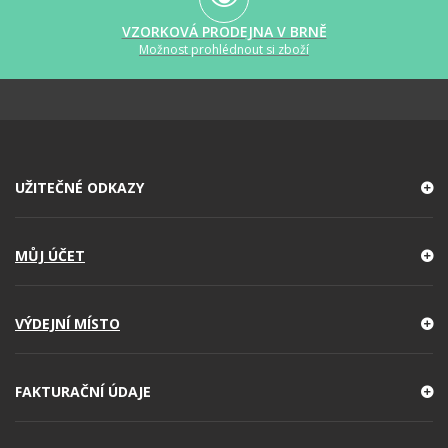
VZORKOVÁ PRODEJNA V BRNĚ
Možnost prohlédnout si zboží
UŽITEČNÉ ODKAZY
MŮJ ÚČET
VÝDEJNÍ MÍSTO
FAKTURAČNÍ ÚDAJE