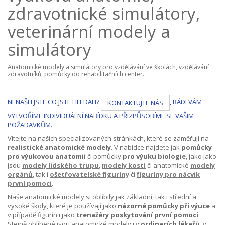
zdravotnické simulátory,
veterinární modely a
simulátory
Anatomické modely a simulátory pro vzdělávání ve školách, vzdělávání
zdravotníků, pomůcky do rehabilitačních center.
NENAŠLI JSTE CO JSTE HLEDALI?
, RÁDI VÁM
KONTAKTUJTE NÁS
VYTVOŘÍME INDIVIDUÁLNÍ NABÍDKU A PŘIZPŮSOBÍME SE VAŠIM
POŽADAVKŮM.
Vítejte na našich specializovaných stránkách, které se zaměřují na
realistické anatomické modely
. V nabídce najdete jak
pomůcky
pro výukovou anatomii
či pomůcky
pro výuku biologie
, jako jako
jsou
modely lidského trupu
,
modely kostí
či anatomické
modely
orgánů
, tak i
ošetřovatelské figuríny
či
figuríny pro nácvik
první pomoci
.
Naše anatomické modely si oblíbily jak základní, tak i střední a
vysoké školy, které je používají jako
názorné pomůcky při výuce
a
v případě figurín i jako
trenažéry poskytování první pomoci
.
Stejně oblíbené jsou anatomické modely i v
ordinacích lékařů
, v