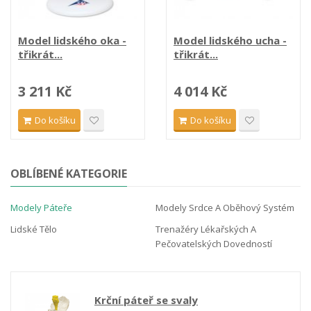
Model lidského ucha
-
Model lidského ucha -
třikrát...
třikrát...
5 125 Kč
4 014 Kč
Do košíku
Do košíku
OBLÍBENÉ KATEGORIE
Modely Páteře
Modely Srdce A Oběhový Systém
Lidské Tělo
Trenažéry Lékařských A
Pečovatelských Dovedností
Model hrudní páteře -...