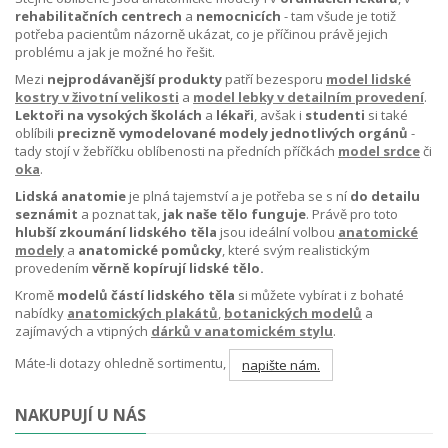
rehabilitačních centrech
a
nemocnicích
- tam všude je totiž
potřeba pacientům názorně ukázat, co je příčinou právě jejich
problému a jak je možné ho řešit.
Mezi
nejprodávanější produkty
patří bezesporu
model lidské
kostry v životní velikosti
a
model lebky v detailním provedení
.
Lektoři na vysokých školách
a
lékaři
, avšak i
studenti
si také
oblíbili
precizně vymodelované
modely jednotlivých orgánů
-
tady stojí v žebříčku oblíbenosti na předních příčkách
model srdce
či
oka
.
Lidská anatomie
je plná tajemství a je potřeba se s ní
do detailu
seznámit
a poznat tak,
jak naše tělo funguje
. Právě pro toto
hlubší zkoumání lidského těla
jsou ideální volbou
anatomické
modely
a
anatomické pomůcky
, které svým realistickým
provedením
věrně kopírují lidské tělo.
Kromě
modelů částí lidského těla
si můžete vybírat i z bohaté
nabídky
anatomických plakátů
,
botanických modelů
a
zajímavých a vtipných
dárků v anatomickém stylu
.
Máte-li dotazy ohledně sortimentu,
napište nám.
NAKUPUJÍ U NÁS