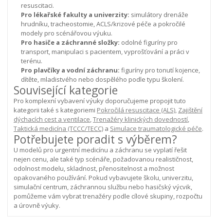
resuscitaci.
Pro lékařské fakulty a univerzity:
simulátory drenáže
hrudníku, tracheostomie, ACLS/krizové péče a pokročilé
modely pro scénářovou výuku.
Pro hasiče a záchranné složky:
odolné figuríny pro
transport, manipulaci s pacientem, vyprošťování a práci v
terénu.
Pro plavčíky a vodní záchranu:
figuríny pro tonutí kojence,
dítěte, mladistvého nebo dospělého podle typu školení.
Související kategorie
Pro komplexní vybavení výuky doporučujeme propojit tuto
kategorii také s kategoriemi
Pokročilá resuscitace (ALS)
,
Zajištění
dýchacích cest a ventilace
,
Trenažéry klinických dovedností
,
Taktická medicína (TCCC/TECC)
a
Simulace traumatologické péče
.
Potřebujete poradit s výběrem?
U modelů pro urgentní medicínu a záchranu se vyplatí řešit
nejen cenu, ale také typ scénáře, požadovanou realističnost,
odolnost modelu, skladnost, přenositelnost a možnost
opakovaného používání. Pokud vybavujete školu, univerzitu,
simulační centrum, záchrannou službu nebo hasičský výcvik,
pomůžeme vám vybrat trenažéry podle cílové skupiny, rozpočtu
a úrovně výuky.