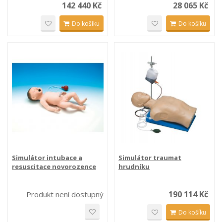
142 440 Kč
28 065 Kč
Do košíku
Do košíku
Simulátor intubace a
Simulátor traumat
resuscitace novorozence
hrudníku
190 114 Kč
Produkt není dostupný
Do košíku