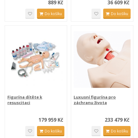
889 Kč
36 609 Kč
Do košíku
Do košíku
Figurína dítěte k
Luxusní figurína pro
resuscitaci
záchranu života
179 959 Kč
233 479 Kč
Do košíku
Do košíku