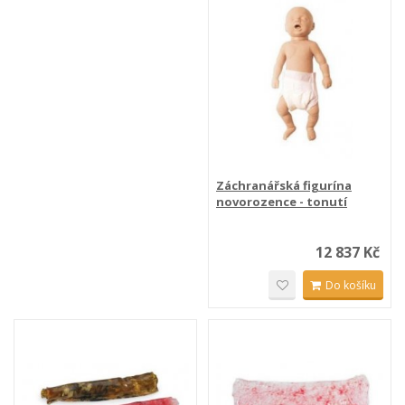
Záchranářská figurína
novorozence - tonutí
12 837 Kč
Do košíku