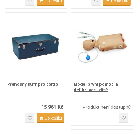
Do košíku
Do košíku
Přenosný kufr pro torzo
Model první pomoci a
defibrilace - dítě
15 961 Kč
Produkt není dostupný
Do košíku