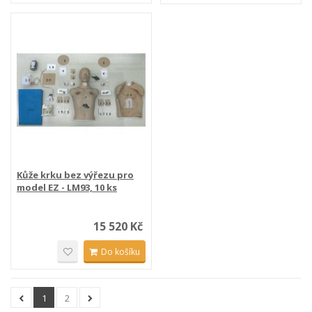
Kůže krku bez výřezu pro
model EZ - LM93, 10 ks
15 520 Kč
Do košíku
1
2