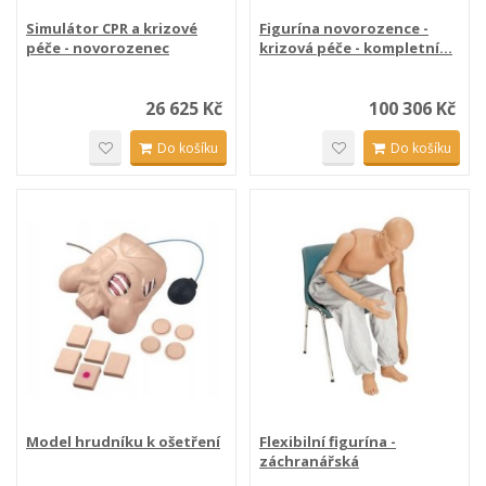
Simulátor CPR a krizové
Figurína novorozence -
péče - novorozenec
krizová péče - kompletní...
26 625 Kč
100 306 Kč
Do košíku
Do košíku
Model hrudníku k ošetření
Flexibilní figurína -
záchranářská