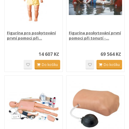
Figurína pro poskytování
Figurína poskytování první
první pomoci při...
pomoci při tonutí -...
14 607 Kč
69 564 Kč
Do košíku
Do košíku