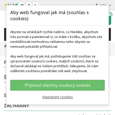
★
5 z 5
CZK
Aby web fungoval jak má (souhlas s
0
cookies)
Hledat
My
wishlist
Abyste na stránkách rychle našli to, co hledáte, abychom
KATEGORIE
Vás poznali a pamatovali si, co máte v košíku, abychom vás
neobtěžovali nevhodnou reklamou nebo abyste se
Medicínská Simulace A Výcvik
nemuseli pokaždé přihlašovat.
Simulace Urgentní Medicíny A Záchrany
Aby web fungoval jak má, potřebujeme Váš souhlas se
zpracováním souborů cookies, malých souborů, které se
FILTROVÁNÍ
dočasně ukládají ve Vašem prohlížeči. Děkujeme, že nám
udělením souhlasu pomáháte náš web zlepšovat.
ŠTÍTKY
Přijmout všechny soubory cookies
SIMULACE URGENTNÍ MEDICÍNY A
Nastavení cookies
ZÁCHRANY