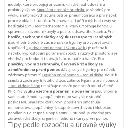
modely, které propojují anatomii, klinické rozhodování a
praktický výkon.
Simulátor drenáže hrudníku
je vhodný pro
výuku anatomických souvislostí při pneumotoraxu a pro nácvik
práce v oblasti hrudníku. Pro navazující péči o dýchací cesty se
hodí také
Simulátor tracheostomie
, který umožňuje kontrolu
správnosti zavedení kanyly a pozice odsávacího katetru.
Pro
hasiče, záchranné složky a výuku transportu raněných
jsou vhodné odolné záchranářské figuríny pro vyprošťování.
Například
Figurína první pomoci 167 cm / 48 kg
je určena k
nácviku vyprošťování poraněných osob z různých prostorů a je
vhodná pro budoucí i stávající záchranáře a hasiče.
Pro
plavčíky, vodní záchranáře, Červený kříž a školy se
zaměřením na první pomoc
dávají smysl figuríny pro nácvik
záchrany při tonutí.
Figurína první pomoci – tonutí dítěte
slouží k
simulaci záchrany tříletého dítěte, zatímco
Figurína první pomoci
– tonutí dospělého
umožňuje nacvičit pomoc při tonutí včetně
KPR.
Pro
výuku ošetření poranění a popálenin
jsou vhodné
samostatné modely popálenin nebo sady více stupňů
poškození.
Simulátor čtyř úrovní popálenin
umožňuje
demonstrovat popáleniny 1. stupně, povrchovou i hlubokou
popáleninu 2. stupně a popáleninu 3. stupně. Je vhodný pro
zdravotnické školy, urgentní medicínu i kurzy první pomoci.
Tipy podle rozpočtu a úrovně výuky