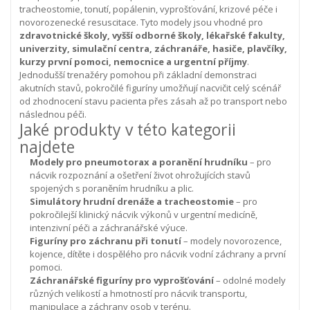
tracheostomie, tonutí, popálenin, vyprošťování, krizové péče i
novorozenecké resuscitace.
Tyto modely jsou vhodné pro
zdravotnické školy, vyšší odborné školy, lékařské fakulty,
univerzity, simulační centra, záchranáře, hasiče, plavčíky,
kurzy první pomoci, nemocnice a urgentní příjmy
.
Jednodušší trenažéry pomohou při základní demonstraci
akutních stavů, pokročilé figuríny umožňují nacvičit celý scénář
od zhodnocení stavu pacienta přes zásah až po transport nebo
následnou péči.
Jaké produkty v této kategorii
najdete
Modely pro pneumotorax a poranění hrudníku
– pro
nácvik rozpoznání a ošetření život ohrožujících stavů
spojených s poraněním hrudníku a plic.
Simulátory hrudní drenáže a tracheostomie
– pro
pokročilejší klinický nácvik výkonů v urgentní medicíně,
intenzivní péči a záchranářské výuce.
Figuríny pro záchranu při tonutí
– modely novorozence,
kojence, dítěte i dospělého pro nácvik vodní záchrany a první
pomoci.
Záchranářské figuríny pro vyprošťování
– odolné modely
různých velikostí a hmotností pro nácvik transportu,
manipulace a záchrany osob v terénu.