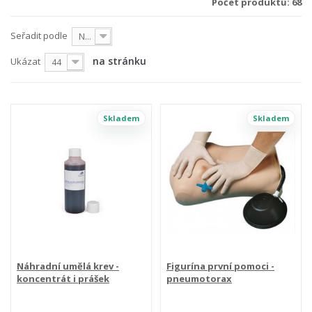
Počet produktů: 68
Seřadit podle
Nejprve produkty skladem
na stránku
Ukázat
44
Skladem
Skladem
Náhradní umělá krev -
Figurína první pomoci -
koncentrát i prášek
pneumotorax