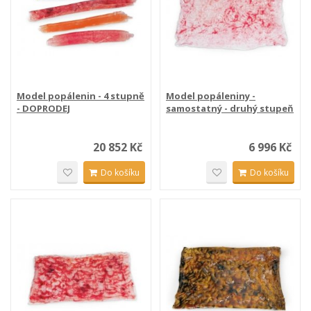
Model popálenin - 4 stupně
Model popáleniny -
- DOPRODEJ
samostatný - druhý stupeň
20 852 Kč
6 996 Kč
Do košíku
Do košíku