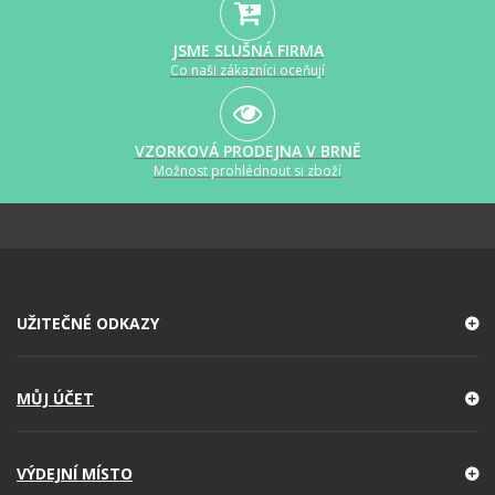
JSME SLUŠNÁ FIRMA
Co naši zákazníci oceňují
VZORKOVÁ PRODEJNA V BRNĚ
Možnost prohlédnout si zboží
UŽITEČNÉ ODKAZY
MŮJ ÚČET
VÝDEJNÍ MÍSTO