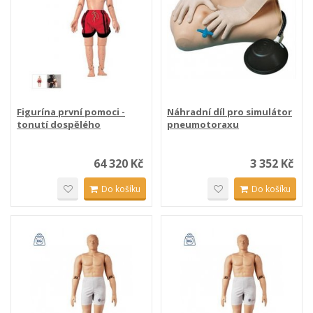
Figurína první pomoci -
Náhradní díl pro simulátor
tonutí dospělého
pneumotoraxu
64 320 Kč
3 352 Kč
Do košíku
Do košíku