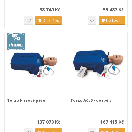
98 749 Kč
55 487 Kč
Do košíku
Do košíku
Torzo krizové péče
Torzo ACLS - dospělý
137 073 Kč
167 415 Kč