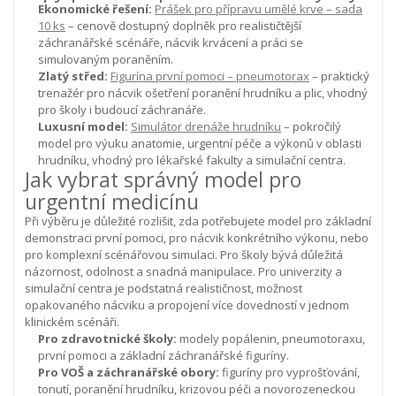
Ekonomické řešení:
Prášek pro přípravu umělé krve – sada
10 ks
– cenově dostupný doplněk pro realističtější
záchranářské scénáře, nácvik krvácení a práci se
simulovaným poraněním.
Zlatý střed:
Figurína první pomoci – pneumotorax
– praktický
trenažér pro nácvik ošetření poranění hrudníku a plic, vhodný
pro školy i budoucí záchranáře.
Luxusní model:
Simulátor drenáže hrudníku
– pokročilý
model pro výuku anatomie, urgentní péče a výkonů v oblasti
hrudníku, vhodný pro lékařské fakulty a simulační centra.
Jak vybrat správný model pro
urgentní medicínu
Při výběru je důležité rozlišit, zda potřebujete model pro základní
demonstraci první pomoci, pro nácvik konkrétního výkonu, nebo
pro komplexní scénářovou simulaci. Pro školy bývá důležitá
názornost, odolnost a snadná manipulace. Pro univerzity a
simulační centra je podstatná realističnost, možnost
opakovaného nácviku a propojení více dovedností v jednom
klinickém scénáři.
Pro zdravotnické školy:
modely popálenin, pneumotoraxu,
první pomoci a základní záchranářské figuríny.
Pro VOŠ a záchranářské obory:
figuríny pro vyprošťování,
tonutí, poranění hrudníku, krizovou péči a novorozeneckou