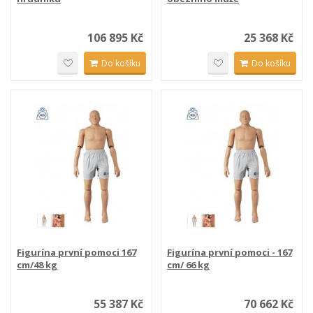
106 895 Kč
25 368 Kč
Do košíku
Do košíku
Figurína první pomoci 167
Figurína první pomoci - 167
cm/48 kg
cm/ 66 kg
55 387 Kč
70 662 Kč