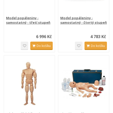
Model popáleniny -
Model popáleniny -
samostatný - třetí stupeň
samostatný - čtvrtý stupeň
6 996 Kč
4 783 Kč
Do košíku
Do košíku