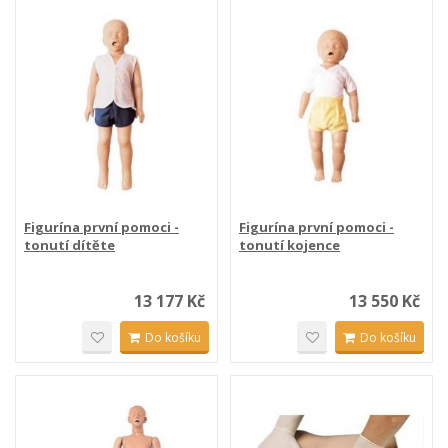
Figurína první pomoci -
Figurína první pomoci -
tonutí dítěte
tonutí kojence
13 177 Kč
13 550 Kč
Do košíku
Do košíku