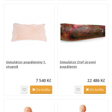
Simulátor popáleniny 1.
Simulátor čtyř úrovní
stupně
popálenin
7 540 Kč
22 486 Kč
Do košíku
Do košíku