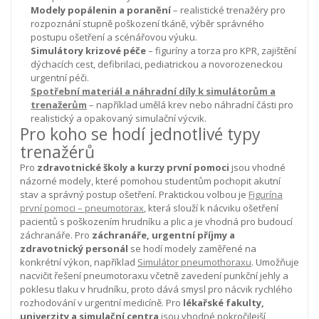
Modely popálenin a poranění
– realistické trenažéry pro
rozpoznání stupně poškození tkáně, výběr správného
postupu ošetření a scénářovou výuku.
Simulátory krizové péče
– figuríny a torza pro KPR, zajištění
dýchacích cest, defibrilaci, pediatrickou a novorozeneckou
urgentní péči.
Spotřební materiál a náhradní díly k simulátorům a
trenažerům
– například umělá krev nebo náhradní části pro
realistický a opakovaný simulační výcvik.
Pro koho se hodí jednotlivé typy
trenažérů
Pro
zdravotnické školy a kurzy první pomoci
jsou vhodné
názorné modely, které pomohou studentům pochopit akutní
stav a správný postup ošetření. Praktickou volbou je
Figurína
první pomoci – pneumotorax
, která slouží k nácviku ošetření
pacientů s poškozením hrudníku a plic a je vhodná pro budoucí
záchranáře.
Pro
záchranáře, urgentní příjmy a
zdravotnický personál
se hodí modely zaměřené na
konkrétní výkon, například
Simulátor pneumothoraxu
. Umožňuje
nacvičit řešení pneumotoraxu včetně zavedení punkční jehly a
poklesu tlaku v hrudníku, proto dává smysl pro nácvik rychlého
rozhodování v urgentní medicíně.
Pro
lékařské fakulty,
univerzity a simulační centra
jsou vhodné pokročilejší