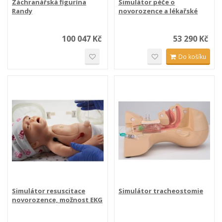
Záchranářská figurína
Simulátor péče o
Randy
novorozence a lékařské
první...
100 047 Kč
53 290 Kč
Do košíku
Simulátor resuscitace
Simulátor tracheostomie
novorozence, možnost EKG