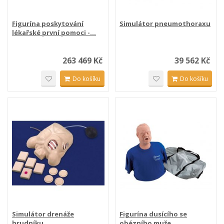
Figurína poskytování
Simulátor pneumothoraxu
lékařské první pomoci -...
263 469 Kč
39 562 Kč
Do košíku
Do košíku
Simulátor drenáže
Figurína dusícího se
hrudníku
obézního muže