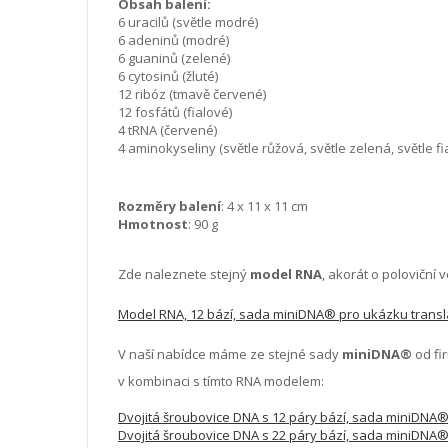
Obsah balení:
6 uracilů (světle modré)
6 adeninů (modré)
6 guaninů (zelené)
6 cytosinů (žluté)
12 ribóz (tmavě červené)
12 fosfátů (fialové)
4 tRNA (červené)
4 aminokyseliny (světle růžová, světle zelená, světle f
Rozměry balení
: 4 x 11 x 11 cm
Hmotnost
: 90 g
Zde naleznete stejný
model RNA
, akorát o poloviční v
Model RNA, 12 bází, sada miniDNA® pro ukázku trans
V naší nabídce máme ze stejné sady
miniDNA®
od fi
v kombinaci s tímto RNA modelem:
Dvojitá šroubovice DNA s 12 páry bází, sada miniDNA
Dvojitá šroubovice DNA s 22 páry bází, sada miniDNA