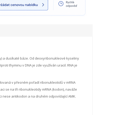
zy) a dusíkaté báze. Od deoxyribonukleové kyseliny
roti thyminu v DNA je zde využíván uracil. RNA je
dovaná v přesném pořadí ribonukleotidů v mRNA
nslaci se na tři ribonukleotidy mRNA (kodon), naváže
i nese antikodon a na druhém odpovídající AMK.