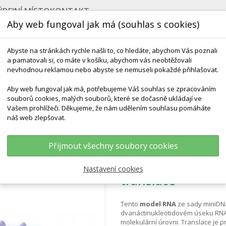
ÝDEJNÍ MÍSTO
KONTAKT
Aby web fungoval jak má (souhlas s cookies)
Abyste na stránkách rychle našli to, co hledáte, abychom Vás poznali
a pamatovali si, co máte v košíku, abychom vás neobtěžovali
nevhodnou reklamou nebo abyste se nemuseli pokaždé přihlašovat.
Aby web fungoval jak má, potřebujeme Váš souhlas se zpracováním
souborů cookies, malých souborů, které se dočasně ukládají ve
NEJPRODÁVANĚJŠÍ
VÝCHOVA KE ZDRAVÍ
VÝHODN
Vašem prohlížeči. Děkujeme, že nám udělením souhlasu pomáháte
náš web zlepšovat.
, 24 Bází, Sada MiniDNA® Pro Ukázku Translace
Přijmout všechny soubory cookies
Model RNA, 24 bá
Nastavení cookies
translace
Tento
model RNA
ze sady miniDN
dvanáctinukleotidovém úseku RN
molekulární úrovni. Translace je 