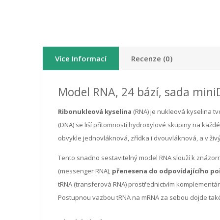
Více Informací
Recenze (0)
Model RNA, 24 bází, sada min
Ribonukleová kyselina
(RNA) je nukleová kyselina tv
(DNA) se liší přítomností hydroxylové skupiny na každ
obvykle jednovláknová, zřídka i dvouvláknová, a v ži
Tento snadno sestavitelný model RNA slouží k znázor
(messenger RNA),
přenesena do odpovídajícího po
tRNA (transferová RNA) prostřednictvím komplementární
Postupnou vazbou tRNA na mRNA za sebou dojde také 