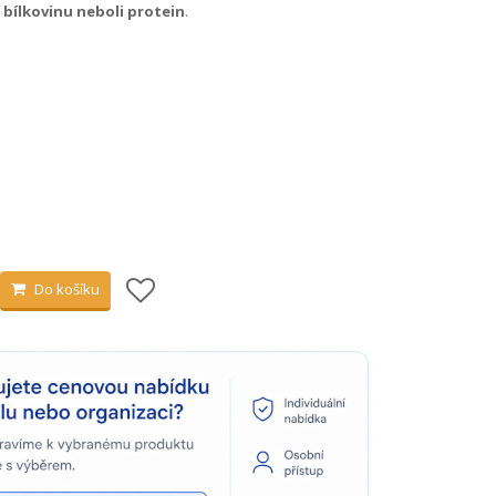
í
bílkovinu neboli protein
.
Do košíku