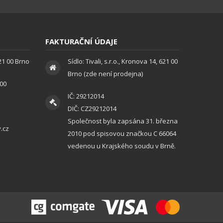
FAKTURAČNÍ ÚDAJE
621 00 Brno
Sídlo: Tivali, s.r.o., Kronova 14, 621 00
Brno (zde není prodejna)
:00
IČ: 29212014
DIČ: CZ29212014
Společnost byla zapsána 31. března
.cz
2010 pod spisovou značkou C 66064
vedenou u Krajského soudu v Brně.