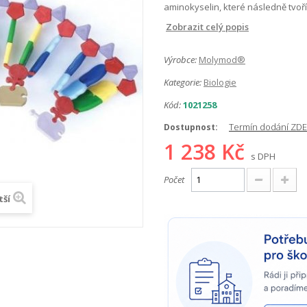
aminokyselin, které následně tvoř
Zobrazit celý popis
Výrobce:
Molymod®
Kategorie:
Biologie
Kód:
1021258
Termín dodání ZDE
Dostupnost:
1 238 Kč
s DPH
Počet
tší