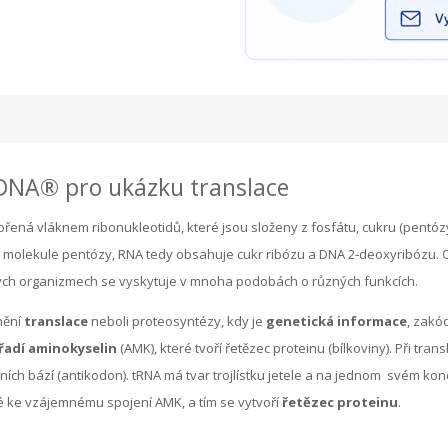
iDNA® pro ukázku translace
ořená vláknem ribonukleotidů, které jsou složeny z fosfátu, cukru (pentó
é molekule pentózy, RNA tedy obsahuje cukr ribózu a DNA 2‑deoxyribózu. Op
vých organizmech se vyskytuje v mnoha podobách o různých funkcích.
nění
translace
neboli proteosyntézy, kdy je
genetická informace
, zakó
řadí aminokyselin
(AMK), které tvoří řetězec proteinu (bílkoviny). Při tra
ch bází (antikodon). tRNA má tvar trojlístku
jetele a na jednom
svém konc
ke vzájemnému spojení AMK, a tím se vytvoří
řetězec proteinu
.