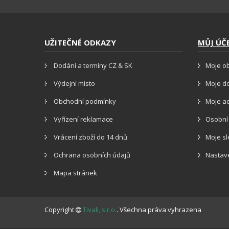
UŽITEČNÉ ODKAZY
MŮJ ÚČ
Dodání a termíny CZ & SK
Moje o
Výdejní místo
Moje d
Obchodní podmínky
Moje a
Vyřízení reklamace
Osobní
Vrácení zboží do 14 dnů
Moje s
Ochrana osobních údajů
Nastav
Mapa stránek
Copyright
Tivali, s.r.o.
. Všechna práva vyhrazena