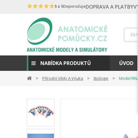
★
★
★
★
★
5 z 5
Doporučuje
DOPRAVA A PLATBY
V
NABÍDKA PRODUKTŮ
ÚVOD
Přírodní Vědy A Výuka
Biologie
Model RNA