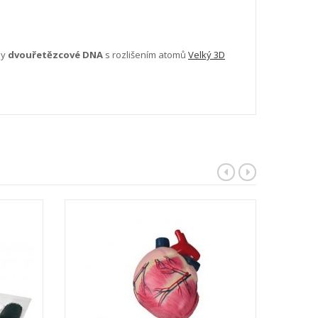
ly
dvouřetězcové DNA
s rozlišením atomů
Velký 3D