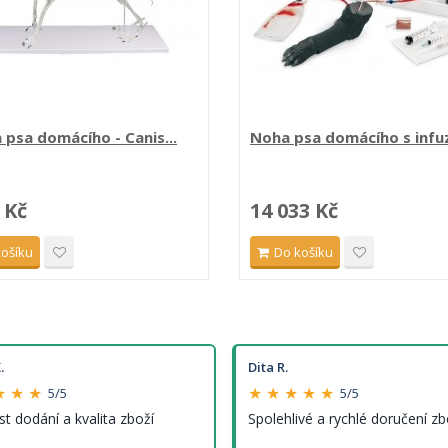
 psa domácího - Canis...
Noha psa domácího s infu
 Kč
14 033 Kč
košíku
Do košíku
.
Dita R.
★ ★ ★
★ ★ ★ ★ ★
5/5
5/5
st dodání a kvalita zboží
Spolehlivé a rychlé doručení zb