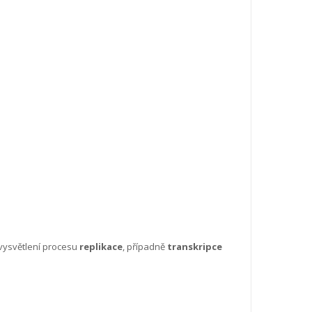
 vysvětlení procesu
replikace
, případně
transkripce