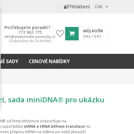
Přihlášení
CZK
Potřebujete poradit?
MŮJ KOŠÍK
773 963 775
My
0
Ks /
0 Kč
info@anatomicke-pomucky.cz
(Odpovíme do 24 hodin)
wishlist
É SADY
CENOVÉ NABÍDKY
zí, sada miniDNA® pro ukázku
A® od firmy Molymod znázorňuje na
A uspořádání
mRNA a tRNA během translace
na
proces přepisu mRNA na vlákno po sobě jdoucích