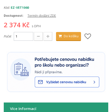
Kód:
EZ-VET1060
Termín dodání ZDE
Dostupnost:
2 374 Kč
s DPH
Do košíku
Počet
Více Informací