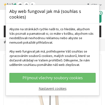
★
5 z 5
CZK
Aby web fungoval jak má (souhlas s
0
cookies)
Hledat
My
wishlist
Abyste na stránkách rychle našli to, co hledáte, abychom
KATEGORIE
Vás poznali a pamatovali si, co máte v košíku, abychom vás
neobtěžovali nevhodnou reklamou nebo abyste se
Veterinární Modely A Simulace
nemuseli pokaždé přihlašovat.
Modely A Simulátory Psů
Model Kyčlí Psa Domácího
Aby web fungoval jak má, potřebujeme Váš souhlas se
zpracováním souborů cookies, malých souborů, které se
dočasně ukládají ve Vašem prohlížeči. Děkujeme, že nám
udělením souhlasu pomáháte náš web zlepšovat.
Přijmout všechny soubory cookies
Nastavení cookies