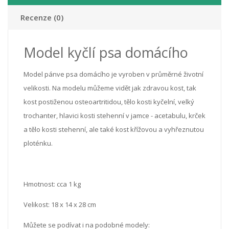
Recenze (0)
Model kyčlí psa domácího
Model pánve psa domácího je vyroben v průměrné životní
velikosti. Na modelu můžeme vidět jak zdravou kost, tak
kost postiženou osteoartritidou, tělo kosti kyčelní, velký
trochanter, hlavici kosti stehenní v jamce - acetabulu, krček
a tělo kosti stehenní, ale také kost křížovou a vyhřeznutou
ploténku.
Hmotnost: cca 1 kg
Velikost: 18 x 14 x 28 cm
Můžete se podívat i na podobné modely: