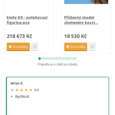
Emily K9 - polohovací
Přídavný model
figurína psa
zlomeniny kosti...
218 673 Kč
18 530 Kč
Do košíku
Do košíku
Přejeďte pro další produkty
Milan K.
★ ★ ★ ★ ★
5/5
Rychlost