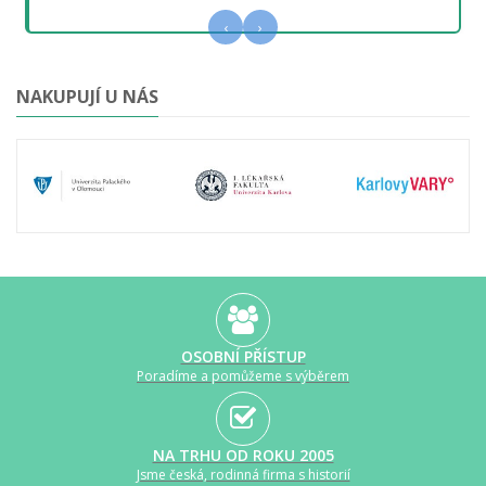
‹
›
NAKUPUJÍ U NÁS
OSOBNÍ PŘÍSTUP
Poradíme a pomůžeme s výběrem
NA TRHU OD ROKU 2005
Jsme česká, rodinná firma s historií