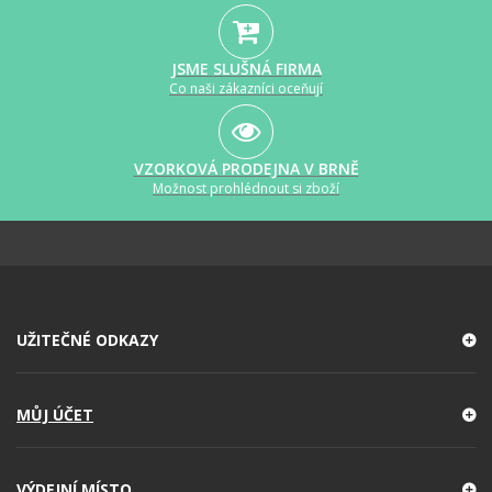
JSME SLUŠNÁ FIRMA
Co naši zákazníci oceňují
VZORKOVÁ PRODEJNA V BRNĚ
Možnost prohlédnout si zboží
UŽITEČNÉ ODKAZY
MŮJ ÚČET
VÝDEJNÍ MÍSTO