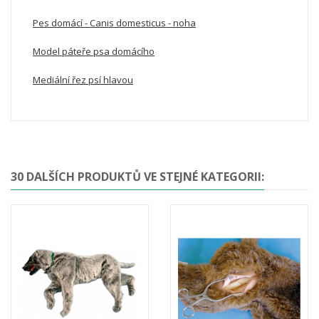
Pes domácí - Canis domesticus - noha
Model páteře psa domácího
Mediální řez psí hlavou
30 DALŠÍCH PRODUKTŮ VE STEJNÉ KATEGORII: