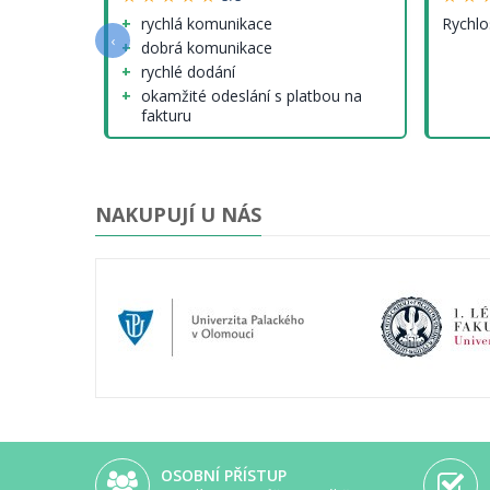
e a
rychlá komunikace
Rychlo
‹
dobrá komunikace
rychlé dodání
okamžité odeslání s platbou na
fakturu
nenalezl jsem (tedy krom cen
modelů, které ale nejsou jinde
lepší...)
NAKUPUJÍ U NÁS
OSOBNÍ PŘÍSTUP