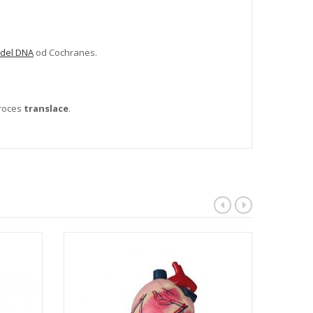
del DNA
od Cochranes.
roces
translace
.