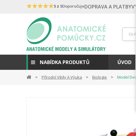
★
★
★
★
★
5 z 5
Doporučuje
DOPRAVA A PLATBY
V
NABÍDKA PRODUKTŮ
ÚVOD
Přírodní Vědy A Výuka
Biologie
Model Dvo