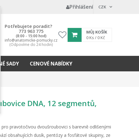
Přihlášení
CZK
Potřebujete poradit?
773 963 775
MŮJ KOŠÍK
(8:00 - 15:00 hod)
My
0
Ks /
0 Kč
info@anatomicke-pomucky.cz
wishlist
(Odpovíme do 24 hodin)
É SADY
CENOVÉ NABÍDKY
oubovice DNA, 12 segmentů,
pro pravotočivou dvoušroubovici s barevně odlišenými
í obsahujících dusík, pentózy a fosfátové skupiny, ze