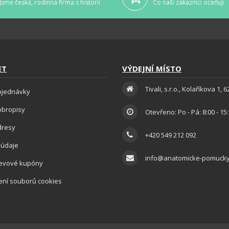
Jsme česká, rodinná firma s historií
Co naši zákazníci oceňují
ET
VÝDEJNÍ MÍSTO
Tivali, s.r.o., Kolaříkova 1, 
bjednávky
obropisy
Otevřeno: Po - Pá: 8:00 - 15
dresy
+420 549 212 092
 údaje
info@anatomicke-pomucky
levové kupóny
ení souborů cookies