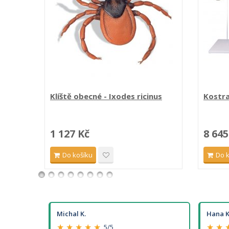
Klíště obecné - Ixodes ricinus
Kostra
1 127 Kč
8 645
Do košíku
Do 
Michal K.
Hana K
★ ★ ★ ★ ★
★ ★ 
5/5