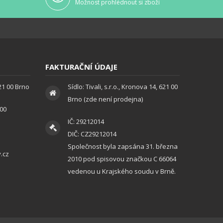
Možnost prohlédnout si zboží
FAKTURAČNÍ ÚDAJE
621 00 Brno
Sídlo: Tivali, s.r.o., Kronova 14, 621 00
Brno (zde není prodejna)
:00
IČ: 29212014
DIČ: CZ29212014
Společnost byla zapsána 31. března
.cz
2010 pod spisovou značkou C 66064
vedenou u Krajského soudu v Brně.