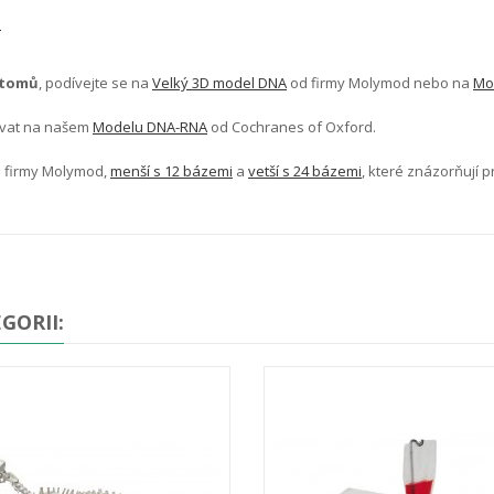
®
atomů
, podívejte se na
Velký 3D model DNA
od firmy Molymod nebo na
Mo
ovat na našem
Modelu DNA-RNA
od Cochranes of Oxford.
 firmy
Molymod,
menší s 12 bázemi
a
vetší s 24 bázemi
, které
znázorňují p
GORII: