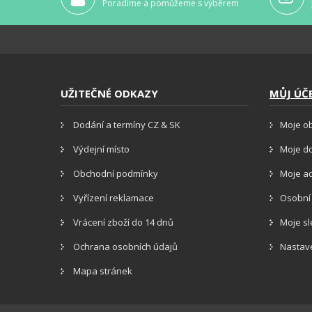
Poradíme a pomůžeme s výběrem
UŽITEČNÉ ODKAZY
MŮJ ÚČ
Dodání a termíny CZ & SK
Moje o
Výdejní místo
Moje d
Obchodní podmínky
Moje a
Vyřízení reklamace
Osobní
Vrácení zboží do 14 dnů
Moje s
Ochrana osobních údajů
Nastav
Mapa stránek