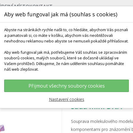
ÝDEJNÍ MÍSTO
KONTAKT
Aby web fungoval jak má (souhlas s cookies)
Abyste na stránkách rychle našli to, co hledáte, abychom Vás poznali
a pamatovali si, co máte v košíku, abychom vás neobtěžovali
nevhodnou reklamou nebo abyste se nemuseli pokaždé přihlašovat.
Aby web fungoval jak má, potřebujeme Váš souhlas se zpracováním
souborů cookies, malých souborů, které se dočasně ukládají ve
NEJPRODÁVANĚJŠÍ
VÝCHOVA KE ZDRAVÍ
VÝHODN
Vašem prohlížeči. Děkujeme, že nám udělením souhlasu pomáháte
náš web zlepšovat.
jité Šroubovice DNA, 12 Segmentů, Sada Mini DNA
Přijmout všechny soubory cookies
Model dvojité šr
Nastavení cookies
sada mini DNA
Souprava molekulového modelu 
komponentami pro znázornění báz