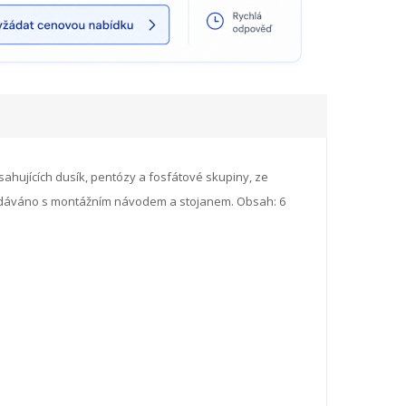
hujících dusík, pentózy a fosfátové skupiny, ze
áváno s montážním návodem a stojanem.
Obsah:
6