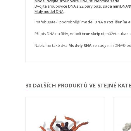
Model dvojité šroubovice DNA, studentská sada
Dvojitá šroubovice DNA s 22 páry bází, sada miniDNA
Malý model DNA
Potřebujete-li podrobnější
model DNA s rozlišením 
Přepis DNA na RNA, neboli
transkripci
, můžete ukaz
Nabízíme také
dva
Modely RNA
ze sady miniDNA
®
od
30 DALŠÍCH PRODUKTŮ VE STEJNÉ KATE