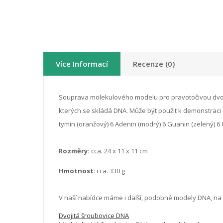
Více Informací
Recenze (0)
Souprava molekulového modelu pro pravotočivou dvou 
kterých se skládá DNA.
Může být použit k demonstraci
tymin (oranžový)
6 Adenin (modrý)
6 Guanin (zelený)
6 
Rozměry:
cca.
24 x 11 x 11 cm
Hmotnost
: cca.
330 g
V naší nabídce máme i další, podobné modely DNA,
na 
Dvojitá šroubovice DNA