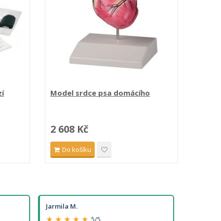
zí
Model srdce psa domácího
Mediál
2 608 Kč
2 93
Do košíku
Do 
Jarmila M.
★ ★ ★ ★ ★
5/5