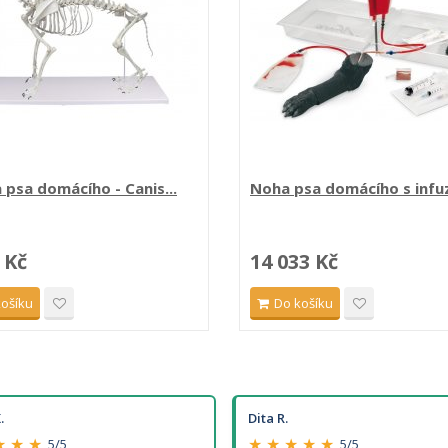
 psa domácího - Canis...
Noha psa domácího s infu
 Kč
14 033 Kč
košíku
Do košíku
.
Dita R.
★ ★ ★
★ ★ ★ ★ ★
5/5
5/5