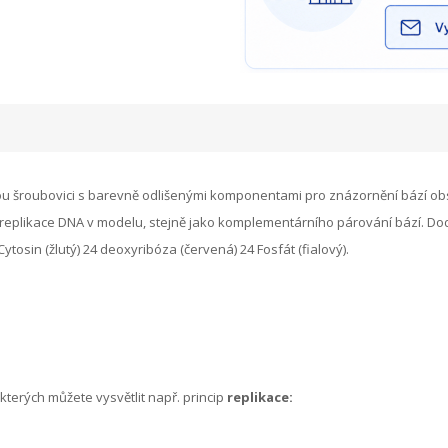
šroubovici s barevně odlišenými komponentami pro znázornění bází obsa
 replikace DNA v modelu, stejně jako komplementárního párování bází.
Dod
Cytosin (žlutý)
24 deoxyribóza (červená)
24 Fosfát (fialový).
kterých můžete vysvětlit např. princip
replikace: