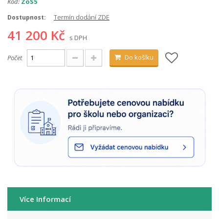
Kód:
ZoS5
Termín dodání ZDE
Dostupnost:
41 200 Kč
s DPH
Do košíku
Počet
Více Informací