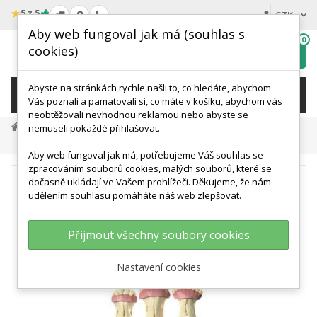
★
5 z 5
CZK
Aby web fungoval jak má (souhlas s
0
cookies)
Hledat
My
wishlist
Abyste na stránkách rychle našli to, co hledáte, abychom
KATEGORIE
Vás poznali a pamatovali si, co máte v košíku, abychom vás
neobtěžovali nevhodnou reklamou nebo abyste se
Veterinární Modely A Simulace
nemuseli pokaždé přihlašovat.
Modely A Simulátory Skotu
Sada Modelů Čelistí Krávy
Aby web fungoval jak má, potřebujeme Váš souhlas se
zpracováním souborů cookies, malých souborů, které se
dočasně ukládají ve Vašem prohlížeči. Děkujeme, že nám
udělením souhlasu pomáháte náš web zlepšovat.
Přijmout všechny soubory cookies
Nastavení cookies