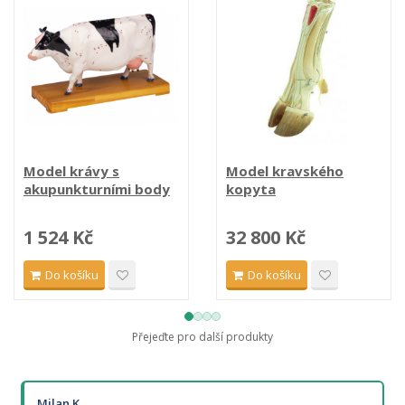
Model krávy s
Model kravského
akupunkturními body
kopyta
1 524 Kč
32 800 Kč
Do košíku
Do košíku
Přejeďte pro další produkty
Milan K.