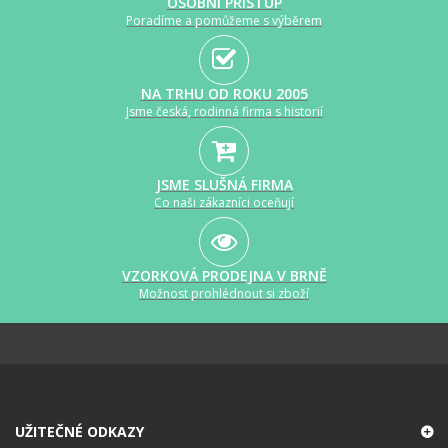
OSOBNÍ PŘÍSTUP
Poradíme a pomůžeme s výběrem
NA TRHU OD ROKU 2005
Jsme česká, rodinná firma s historií
JSME SLUŠNÁ FIRMA
Co naši zákazníci oceňují
VZORKOVÁ PRODEJNA V BRNĚ
Možnost prohlédnout si zboží
UŽITEČNÉ ODKAZY