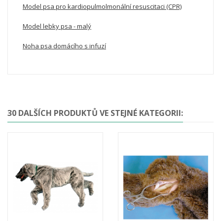
Model psa pro kardiopulmolmonální resuscitaci (CPR)
Model lebky psa - malý
Noha psa domácího s infuzí
30 DALŠÍCH PRODUKTŮ VE STEJNÉ KATEGORII: