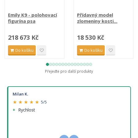
Emily K9 - polohovací
Přídavný model
figurína psa
zlomeniny kosti...
218 673 Kč
18 530 Kč
Do košíku
Do košíku
Přejeďte pro další produkty
Milan K.
★ ★ ★ ★ ★
5/5
Rychlost