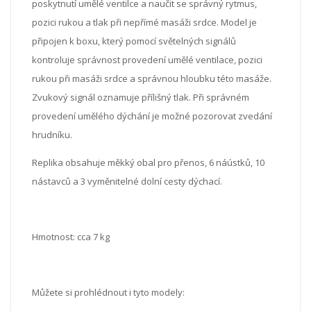
poskytnutí umělé ventilce a naučit se správný rytmus,
pozici rukou a tlak při nepřímé masáži srdce. Model je
připojen k boxu, který pomocí světelných signálů
kontroluje správnost provedení umělé ventilace, pozici
rukou při masáži srdce a správnou hloubku této masáže.
Zvukový signál oznamuje přílišný tlak. Při správném
provedení umělého dýchání je možné pozorovat zvedání
hrudníku.
Replika obsahuje měkký obal pro přenos, 6 náústků, 10
nástavců a 3 vyměnitelné dolní cesty dýchací.
Hmotnost: cca 7 kg
Můžete si prohlédnout i tyto modely: