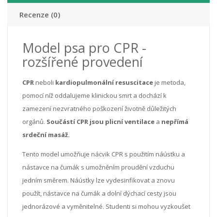
Recenze (0)
Model psa pro CPR -
rozšířené provedení
CPR
neboli
kardiopulmonální resuscitace
je metoda,
pomocí níž oddalujeme klinickou smrt a dochází k
zamezení nezvratného poškození životně důležitých
orgánů.
Součástí CPR jsou plicní ventilace
a
nepřímá
srdeční masáž.
Tento model umožňuje nácvik CPR s použitím náústku a
nástavce na čumák s umožněním proudění vzduchu
jedním směrem. Náústky lze vydesinfikovat a znovu
použít, nástavce na čumák a dolní dýchací cesty jsou
jednorázové a vyměnitelné. Studenti si mohou vyzkoušet