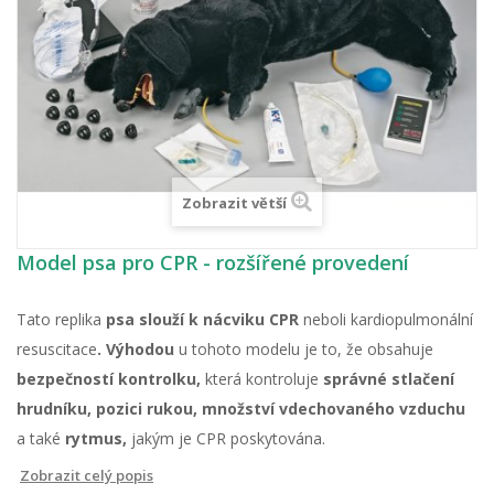
Zobrazit větší
Model psa pro CPR - rozšířené provedení
Tato replika
psa slouží k nácviku CPR
neboli kardiopulmonální
resuscitace
. Výhodou
u tohoto modelu je to, že obsahuje
bezpečností kontrolku,
která kontroluje
správné stlačení
hrudníku, pozici rukou, množství vdechovaného vzduchu
a také
rytmus,
jakým je CPR poskytována.
Zobrazit celý popis