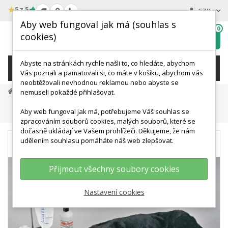
★
5 z 5
CZK
Aby web fungoval jak má (souhlas s
0
cookies)
Hledat
My
wishlist
Abyste na stránkách rychle našli to, co hledáte, abychom
KATEGORIE
Vás poznali a pamatovali si, co máte v košíku, abychom vás
neobtěžovali nevhodnou reklamou nebo abyste se
Veterinární Modely A Simulace
nemuseli pokaždé přihlašovat.
Modely A Simulátory Psů
Aby web fungoval jak má, potřebujeme Váš souhlas se
Model Psa Pro CPR - Rozšířené Provedení
zpracováním souborů cookies, malých souborů, které se
dočasně ukládají ve Vašem prohlížeči. Děkujeme, že nám
udělením souhlasu pomáháte náš web zlepšovat.
Přijmout všechny soubory cookies
Nastavení cookies