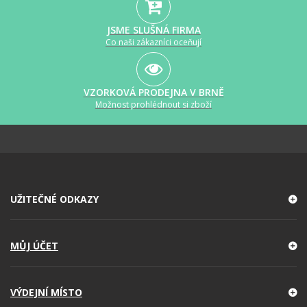
JSME SLUŠNÁ FIRMA
Co naši zákazníci oceňují
VZORKOVÁ PRODEJNA V BRNĚ
Možnost prohlédnout si zboží
UŽITEČNÉ ODKAZY
MŮJ ÚČET
VÝDEJNÍ MÍSTO