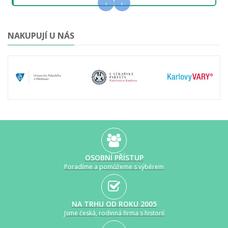
‹
›
NAKUPUJÍ U NÁS
OSOBNÍ PŘÍSTUP
Poradíme a pomůžeme s výběrem
NA TRHU OD ROKU 2005
Jsme česká, rodinná firma s historií