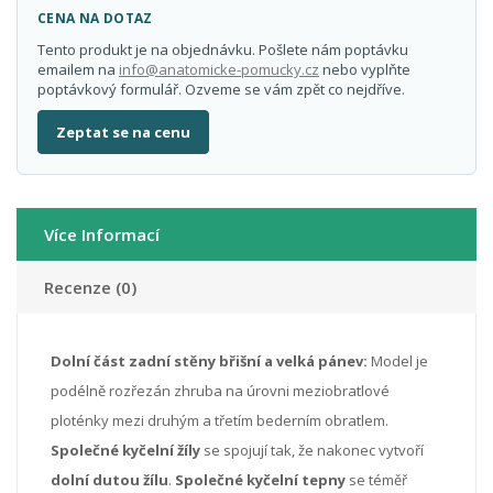
CENA NA DOTAZ
Tento produkt je na objednávku. Pošlete nám poptávku
emailem na
info@anatomicke-pomucky.cz
nebo vyplňte
poptávkový formulář. Ozveme se vám zpět co nejdříve.
Zeptat se na cenu
Více Informací
Recenze (0)
Dolní část zadní stěny břišní a velká pánev:
Model je
podélně rozřezán zhruba na úrovni meziobratlové
ploténky mezi druhým a třetím bederním obratlem.
Společné kyčelní žíly
se spojují tak, že nakonec vytvoří
dolní dutou žílu
.
Společné kyčelní tepny
se téměř