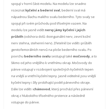
spojují v horní části modelu. Na modelu lze snadno
rozeznat
kyčelní a bederní sval
, bederní sval má
nápadnou šlachu malého svalu bederního. Tyto svaly se
spojují při svém průchodu pod tříselným vazem. Na
modelu lze jasně vidět
nervy jámy kyčelní i jejich
průběh
(odshora dolů: ilioinguinální nerv, zevní kožní
nerv stehna, stehenní nerv). Zřetelně lze vidět i průběh
genitofemorálních nervů na ploše bederního svalu. Po
povrchu
bederního svalu
sestupují také
močovody
, a to
šikmo od jeho vnějšího k vnitřnímu okraji. Močovody do
pánve vstupují v rozdvojení společných kyčelních tepen
na vnější a vnitřní kyčelní tepny. Jasně viditelné jsou vnější
kyčelní tepny i žíly probíhající podél pánevního okraje.
Dále lze vidět i
chámovod
, který prochází přes pánevní
okraj z hlubokého tříselného prstence a následně
vstupuje do pánve.