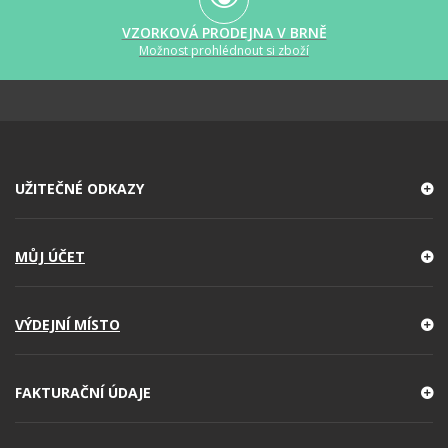
VZORKOVÁ PRODEJNA V BRNĚ
Možnost prohlédnout si zboží
UŽITEČNÉ ODKAZY
MŮJ ÚČET
VÝDEJNÍ MÍSTO
FAKTURAČNÍ ÚDAJE