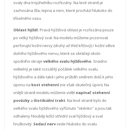
svaly dna trojúhelníku rozřezány. Na levé straně je
zachována žíla, tepna a nerv, které prochází hluboko do
tříselného vazu.
Oblast hýždí:
Pravá hýžďová oblast je rozřezána pouze
po velký hýžďový sval. Na modelu můžeme pozorovat
perforující kožní nervy (druhý až třetí křížový) / kožní větve
dolního hýžďového nervu, které se obtáčejí okolo
spodního okraje
velkého svalu hýžďového
. Snadno
viditelný je také rozsáhlý počátek velkého svalu
hýžďového a dále také i jeho průběh směrem dolů k jeho
úponu na
kost stehenní
(ne však skutečný úpon). Na
vnější straně modelu můžeme vidět
napínač stehenní
povázky
a
iliotibiální trakt
. Na levé straně bylo do
velkého svalu hýžďového vyříznuto "okénko" a jsou tak
odhaleny hlouběji ležící střední sval hýžďový a sval
hruškovitý.
Sedací nerv
vede hluboko do svalu