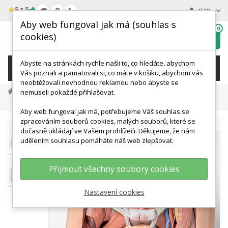
★
5 z 5
CZK
Aby web fungoval jak má (souhlas s
0
cookies)
Hledat
My
wishlist
Abyste na stránkách rychle našli to, co hledáte, abychom
KATEGORIE
Vás poznali a pamatovali si, co máte v košíku, abychom vás
neobtěžovali nevhodnou reklamou nebo abyste se
Anatomické Modely
3D Anatomy Series
nemuseli pokaždé přihlašovat.
Mužská Pánev
Aby web fungoval jak má, potřebujeme Váš souhlas se
zpracováním souborů cookies, malých souborů, které se
dočasně ukládají ve Vašem prohlížeči. Děkujeme, že nám
udělením souhlasu pomáháte náš web zlepšovat.
Přijmout všechny soubory cookies
Nastavení cookies