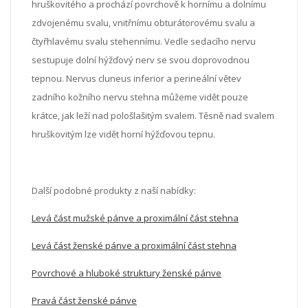
hruškovitého a prochází povrchově k hornímu a dolnímu
zdvojenému svalu, vnitřnímu obturátorovému svalu a
čtyřhlavému svalu stehennímu. Vedle sedacího nervu
sestupuje dolní hýžďový nerv se svou doprovodnou
tepnou. Nervus cluneus inferior a perineální větev
zadního kožního nervu stehna můžeme vidět pouze
krátce, jak leží nad pološlašitým svalem. Těsně nad svalem
hruškovitým lze vidět horní hýžďovou tepnu.
Další podobné produkty z naší nabídky:
Levá část mužské pánve a proximální část stehna
Levá část ženské pánve a proximální část stehna
Povrchové a hluboké struktury ženské pánve
Pravá část ženské pánve