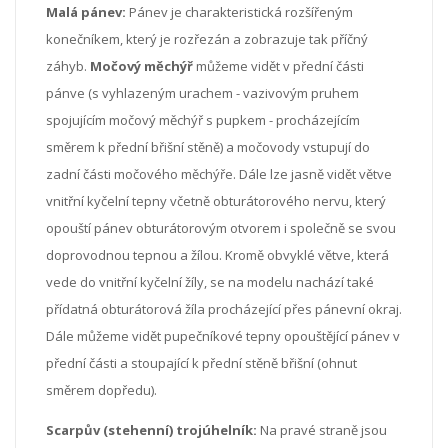
Malá pánev:
Pánev je charakteristická rozšířeným
konečníkem, který je rozřezán a zobrazuje tak příčný
záhyb.
Močový měchýř
můžeme vidět v přední části
pánve (s vyhlazeným urachem - vazivovým pruhem
spojujícím močový měchýř s pupkem - procházejícím
směrem k přední břišní stěně) a močovody vstupují do
zadní části močového měchýře. Dále lze jasně vidět větve
vnitřní kyčelní tepny včetně obturátorového nervu, který
opouští pánev obturátorovým otvorem i společně se svou
doprovodnou tepnou a žílou. Kromě obvyklé větve, která
vede do vnitřní kyčelní žíly, se na modelu nachází také
přídatná obturátorová žíla procházející přes pánevní okraj.
Dále můžeme vidět pupečníkové tepny opouštějící pánev v
přední části a stoupající k přední stěně břišní (ohnut
směrem dopředu).
Scarpův (stehenní) trojúhelník:
Na pravé straně jsou