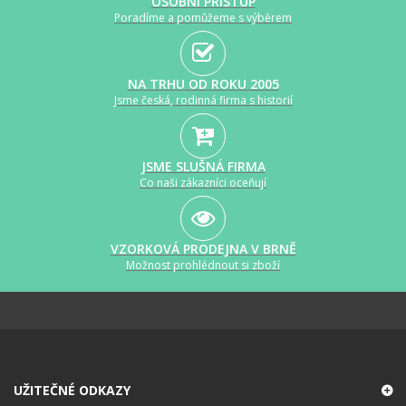
OSOBNÍ PŘÍSTUP
Poradíme a pomůžeme s výběrem
NA TRHU OD ROKU 2005
Jsme česká, rodinná firma s historií
JSME SLUŠNÁ FIRMA
Co naši zákazníci oceňují
VZORKOVÁ PRODEJNA V BRNĚ
Možnost prohlédnout si zboží
UŽITEČNÉ ODKAZY