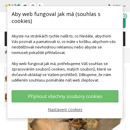
★
5 z 5
CZK
Aby web fungoval jak má (souhlas s
0
cookies)
Hledat
My
wishlist
Abyste na stránkách rychle našli to, co hledáte, abychom
KATEGORIE
Vás poznali a pamatovali si, co máte v košíku, abychom vás
neobtěžovali nevhodnou reklamou nebo abyste se
Anatomické Modely
3D Anatomy Series
nemuseli pokaždé přihlašovat.
Zevní Část Očnic
Aby web fungoval jak má, potřebujeme Váš souhlas se
zpracováním souborů cookies, malých souborů, které se
dočasně ukládají ve Vašem prohlížeči. Děkujeme, že nám
udělením souhlasu pomáháte náš web zlepšovat.
Přijmout všechny soubory cookies
Nastavení cookies