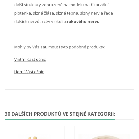
další struktury zobrazené na modelu patří tarzální
ploténka, slzná žláza, slzná tepna, slzný nerv a řada
dalších nervů a cév v okolí
zrakového nervu
.
Mohly by Vás zaujmout i tyto podobné produkty:
Vnitřní část očnic
Horní část očnic
30 DALŠÍCH PRODUKTŮ VE STEJNÉ KATEGORII: