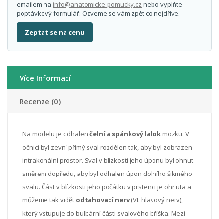
emailem na
info@anatomicke-pomucky.cz
nebo vyplňte
poptávkový formulář. Ozveme se vám zpět co nejdříve.
Zeptat se na cenu
Více Informací
Recenze (0)
Na modelu je odhalen
čelní a spánkový lalok
mozku. V
očnici byl zevní přímý sval rozdělen tak, aby byl zobrazen
intrakonální prostor. Sval v blízkosti jeho úponu byl ohnut
směrem dopředu, aby byl odhalen úpon dolního šikmého
svalu. Část v blízkosti jeho počátku v prstenci je ohnuta a
můžeme tak vidět
odtahovací nerv
(VI. hlavový nerv),
který vstupuje do bulbární části svalového bříška. Mezi