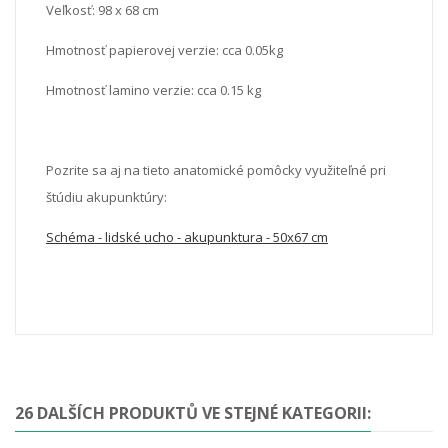
Veľkosť: 98 x 68 cm
Hmotnosť papierovej verzie: cca 0.05kg
Hmotnosť lamino verzie: cca 0.15 kg
Pozrite sa aj na tieto anatomické pomôcky využiteľné pri
štúdiu akupunktúry:
Schéma - lidské ucho - akupunktura - 50x67 cm
26 DALŠÍCH PRODUKTŮ VE STEJNÉ KATEGORII: