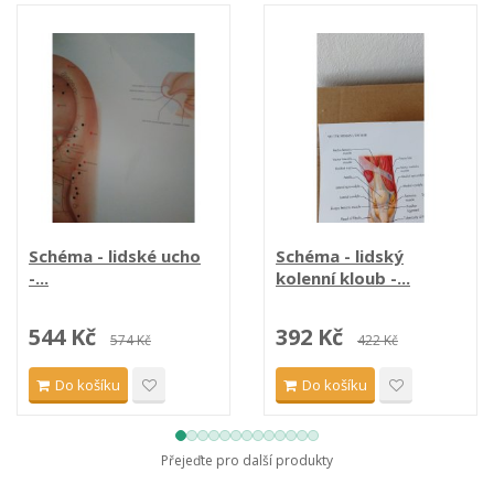
Schéma - lidské ucho
Schéma - lidský
-...
kolenní kloub -...
544 Kč
392 Kč
574 Kč
422 Kč
Do košíku
Do košíku
Přejeďte pro další produkty