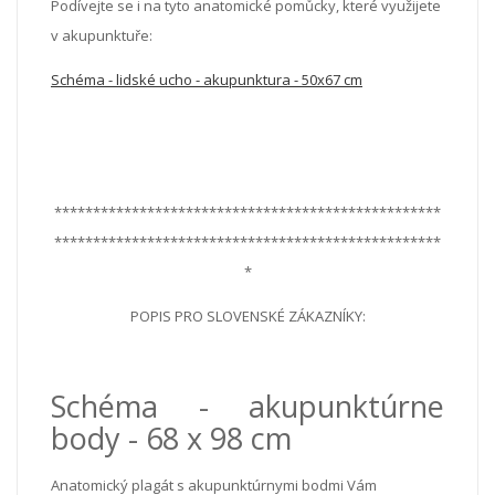
Podívejte se i na tyto anatomické pomůcky, které využijete
v akupunktuře:
Schéma - lidské ucho - akupunktura - 50x67 cm
**************************************************
**************************************************
*
POPIS PRO SLOVENSKÉ ZÁKAZNÍKY:
Schéma - akupunktúrne
body - 68 x 98 cm
Anatomický plagát s akupunktúrnymi bodmi Vám