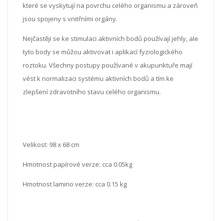
které se vyskytují na povrchu celého organismu a zároveň
jsou spojeny s vnitřními orgány.
Nejčastěji se ke stimulaci aktivních bodů používají jehly, ale
tyto body se můžou aktivovat i aplikací fyziologického
roztoku. Všechny postupy používané v akupunktuře mají
vést k normalizaci systému aktivních bodů a tím ke
zlepšení zdravotního stavu celého organismu.
Velikost: 98 x 68 cm
Hmotnost papírové verze: cca 0.05kg
Hmotnost lamino verze: cca 0.15 kg