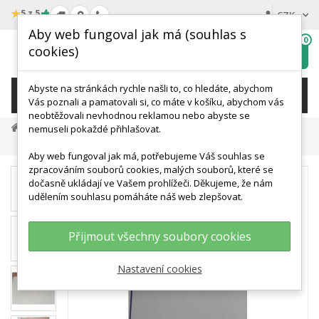
★
5 z 5
CZK
Aby web fungoval jak má (souhlas s
0
cookies)
Hledat
My
wishlist
Abyste na stránkách rychle našli to, co hledáte, abychom
KATEGORIE
Vás poznali a pamatovali si, co máte v košíku, abychom vás
neobtěžovali nevhodnou reklamou nebo abyste se
Výprodej
nemuseli pokaždé přihlašovat.
Schéma - Akupunkturní Body - AJ - 68x98 Cm - SLEVA
Aby web fungoval jak má, potřebujeme Váš souhlas se
zpracováním souborů cookies, malých souborů, které se
dočasně ukládají ve Vašem prohlížeči. Děkujeme, že nám
udělením souhlasu pomáháte náš web zlepšovat.
Přijmout všechny soubory cookies
Nastavení cookies