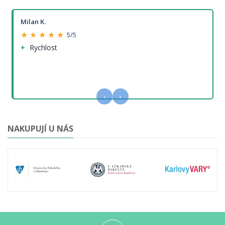
Milan K.
★ ★ ★ ★ ★
5/5
Rychlost
‹
›
NAKUPUJÍ U NÁS