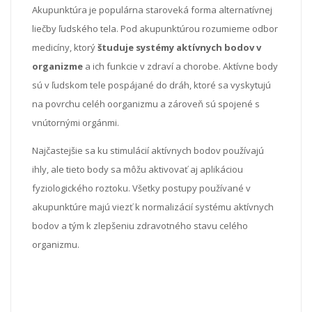
Akupunktúra je populárna staroveká forma alternatívnej
liečby ľudského tela. Pod akupunktúrou rozumieme odbor
medicíny, ktorý
študuje systémy aktívnych bodov v
organizme
a ich funkcie v zdraví a chorobe. Aktívne body
sú v ľudskom tele pospájané do dráh, ktoré sa vyskytujú
na povrchu celéh oorganizmu a zároveň sú spojené s
vnútornými orgánmi.
Najčastejšie sa ku stimulácií aktívnych bodov používajú
ihly, ale tieto body sa môžu aktivovať aj aplikáciou
fyziologického roztoku. Všetky postupy používané v
akupunktúre majú viezť k normalizácií systému aktívnych
bodov a tým k zlepšeniu zdravotného stavu celého
organizmu.