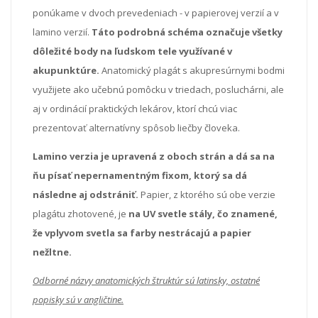
ponúkame v dvoch prevedeniach - v papierovej verzií a v
lamino verzií.
Táto podrobná schéma označuje všetky
dôležité body na ľudskom tele využívané v
akupunktúre.
Anatomický plagát s akupresúrnymi bodmi
využijete ako učebnú pomôcku v triedach, posluchárni, ale
aj v ordinácií praktických lekárov, ktorí chcú viac
prezentovať alternatívny spôsob liečby človeka.
Lamino verzia je upravená z oboch strán a dá sa na
ňu písať nepernamentným fixom, ktorý sa dá
následne aj odstrániť.
Papier, z ktorého sú obe verzie
plagátu zhotovené, je
na UV svetle stály, čo znamené,
že vplyvom svetla sa farby nestrácajú a papier
nežltne.
Odborné názvy anatomických štruktúr sú latinsky, ostatné
popisky sú v angličtine.