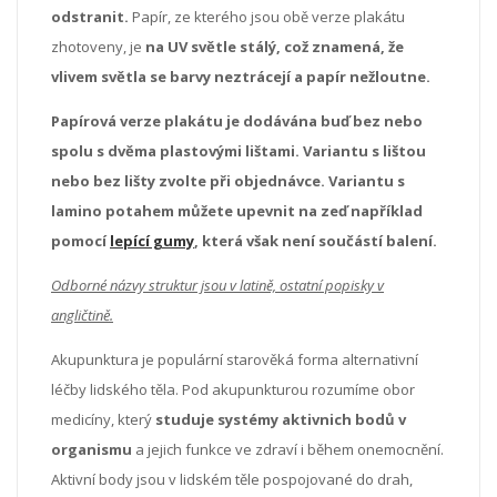
odstranit.
Papír, ze kterého jsou obě verze plakátu
zhotoveny, je
na
UV světle stálý, což znamená, že
vlivem světla se barvy neztrácejí a papír nežloutne.
Papírová verze plakátu je dodávána buď bez nebo
spolu s dvěma plastovými lištami. Variantu s lištou
nebo bez lišty zvolte při objednávce. Variantu s
lamino potahem můžete upevnit na zeď například
pomocí
lepící gumy
, která však není součástí balení.
Odborné názvy struktur jsou v latině, ostatní popisky v
angličtině.
Akupunktura je populární starověká forma alternativní
léčby lidského těla. Pod akupunkturou rozumíme obor
medicíny, který
studuje systémy aktivnich bodů v
organismu
a jejich funkce ve zdraví i během onemocnění.
Aktivní body jsou v lidském těle pospojované do drah,