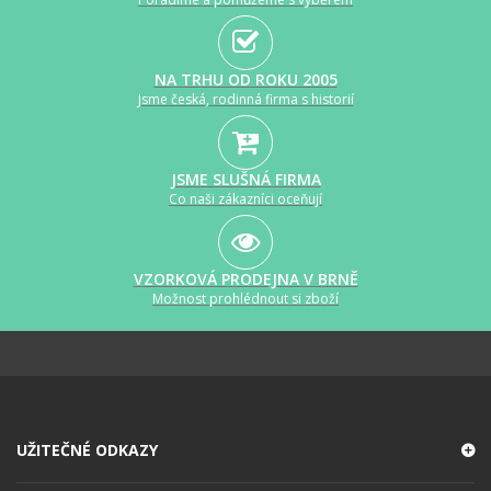
NA TRHU OD ROKU 2005
Jsme česká, rodinná firma s historií
JSME SLUŠNÁ FIRMA
Co naši zákazníci oceňují
VZORKOVÁ PRODEJNA V BRNĚ
Možnost prohlédnout si zboží
UŽITEČNÉ ODKAZY