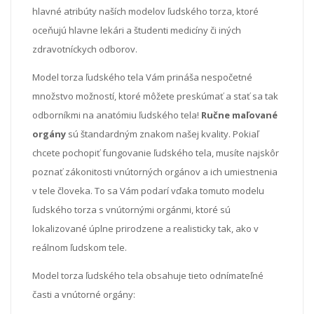
hlavné atribúty naších modelov ľudského torza, ktoré
oceňujú hlavne lekári a študenti medicíny či iných
zdravotníckych odborov.
Model torza ľudského tela Vám prináša nespočetné
množstvo možností, ktoré môžete preskúmať a stať sa tak
odborníkmi na anatómiu ľudského tela!
Ručne maľované
orgány
sú štandardným znakom našej kvality. Pokiaľ
chcete pochopiť fungovanie ľudského tela, musíte najskôr
poznať zákonitosti vnútorných orgánov a ich umiestnenia
v tele človeka. To sa Vám podarí vďaka tomuto modelu
ľudského torza s vnútornými orgánmi, ktoré sú
lokalizované úplne prirodzene a realisticky tak, ako v
reálnom ľudskom tele.
Model torza ľudského tela obsahuje tieto odnímateľné
časti a vnútorné orgány: