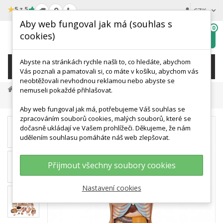
★
5 z 5
CZK
Aby web fungoval jak má (souhlas s
0
cookies)
Hledat
My
wishlist
Abyste na stránkách rychle našli to, co hledáte, abychom
KATEGORIE
Vás poznali a pamatovali si, co máte v košíku, abychom vás
neobtěžovali nevhodnou reklamou nebo abyste se
Anatomické Modely
Modely Lidského Trupu (torza)
nemuseli pokaždé přihlašovat.
Torzo Lidského Těla - Luxusní, Oboupohlavní - 20 Částí
Aby web fungoval jak má, potřebujeme Váš souhlas se
zpracováním souborů cookies, malých souborů, které se
dočasně ukládají ve Vašem prohlížeči. Děkujeme, že nám
udělením souhlasu pomáháte náš web zlepšovat.
Přijmout všechny soubory cookies
Nastavení cookies