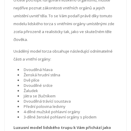
nejdříve poznat zákonitosti vnitřních orgánů a jejich
umístění uvnitř těla. To se Vám podaří právě díky tomuto
modelu lidského torza s vnitřními orgány umístěnými zde
zcela přirozeně a realisticky tak, jako ve skutečném těle
člověka.
Uváděný model torza obsahuje následující odnímatelné
části a vnitřní orgány:
Dvoudílná hlava
Ženská hrudní stěna
Dvě plíce
Dvoudílné srdce
Žaludek
Játra se žlučníkem
Dvoudílná trávící soustava
Přední polovina ledviny
4-dílné mužské pohlavní orgány
3-dílné ženské pohlavní orgány s plodem
Luxusní model lidského trupu k Vám přichází jako