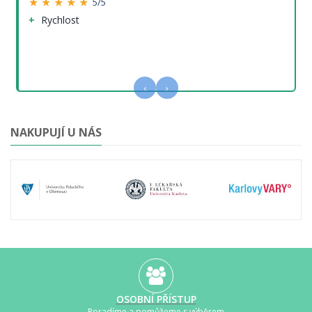
★ ★ ★ ★ ★
5/5
Rychlost
‹
›
NAKUPUJÍ U NÁS
OSOBNÍ PŘÍSTUP
Poradíme a pomůžeme s výběrem