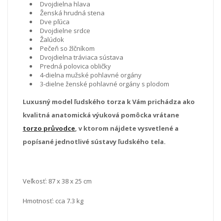
Dvojdielna hlava
Ženská hrudná stena
Dve pľúca
Dvojdielne srdce
Žalúdok
Pečeň so žlčníkom
Dvojdielna tráviaca sústava
Predná polovica obličky
4-dielna mužské pohlavné orgány
3-dielne ženské pohlavné orgány s plodom
Luxusný model ľudského torza k Vám prichádza ako
kvalitná anatomická výuková pomôcka vrátane
torzo průvodce
, v ktorom nájdete vysvetlené a
popísané jednotlivé sústavy ľudského tela.
Veľkosť:
87 x 38 x 25 cm
Hmotnosť: cca 7.3 kg