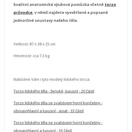
kvalitní anatomická výuková pomůcka včetně
torzo
průvodce
, v němž najdete vysvětlené a popsané
jednotlivé soustavy našeho těla.
Velikost:
87 x 38 x 25 cm
Hmotnost: cca 7.3 kg
Nabízíme Vám i tyto modely lidského torza:
Torzo lidského těla - ženské, luxusní - 20 částí
Torzo lidského těla se svalstvem horní končetiny -
oboupohlavní a luxusní - asiat - 33 částí
Torzo lidského těla se svalstvem horní končetiny -
oboupohlavní a luxusní - 33 částí