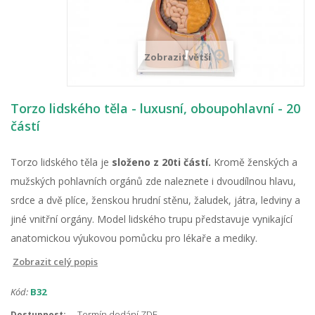
Zobrazit větší
Torzo lidského těla - luxusní, oboupohlavní - 20
částí
Torzo lidského těla je
složeno z 20ti částí.
Kromě ženských a
mužských pohlavních orgánů zde naleznete i dvoudílnou hlavu,
srdce a dvě plíce, ženskou hrudní stěnu, žaludek, játra, ledviny a
jiné vnitřní orgány. Model lidského trupu představuje vynikající
anatomickou výukovou pomůcku pro lékaře a mediky.
Zobrazit celý popis
Kód:
B32
Termín dodání ZDE
Dostupnost: