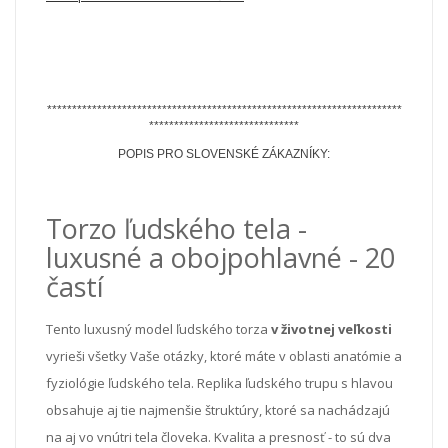
***********************************************************************
******************************
POPIS PRO SLOVENSKÉ ZÁKAZNÍKY:
Torzo ľudského tela -
luxusné a obojpohlavné - 20
častí
Tento luxusný model ľudského torza
v životnej veľkosti
vyrieši všetky Vaše otázky, ktoré máte v oblasti anatómie a
fyziológie ľudského tela. Replika ľudského trupu s hlavou
obsahuje aj tie najmenšie štruktúry, ktoré sa nachádzajú
na aj vo vnútri tela človeka. Kvalita a presnosť - to sú dva