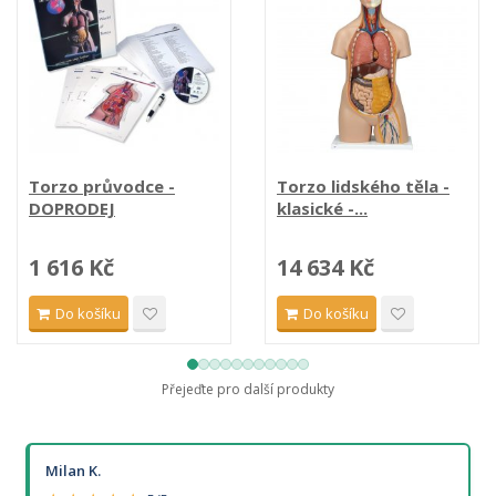
Torzo průvodce -
Torzo lidského těla -
DOPRODEJ
klasické -...
1 616 Kč
14 634 Kč
Do košíku
Do košíku
Přejeďte pro další produkty
Milan K.