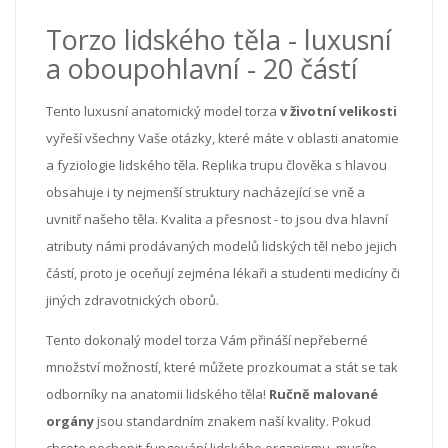
Torzo lidského těla - luxusní
a oboupohlavní - 20 částí
Tento luxusní anatomický model torza
v životní velikosti
vyřeší všechny Vaše otázky, které máte v oblasti anatomie
a fyziologie lidského těla. Replika trupu člověka s hlavou
obsahuje i ty nejmenší struktury nacházející se vně a
uvnitř našeho těla. Kvalita a přesnost - to jsou dva hlavní
atributy námi prodávaných modelů lidských těl nebo jejich
částí, proto je oceňují zejména lékaři a studenti medicíny či
jiných zdravotnických oborů.
Tento dokonalý model torza Vám přináší nepřeberné
množství možností, které můžete prozkoumat a stát se tak
odborníky na anatomii lidského těla!
Ručně malované
orgány
jsou standardním znakem naší kvality. Pokud
chcete pochopit fungování lidského organismu, musíte