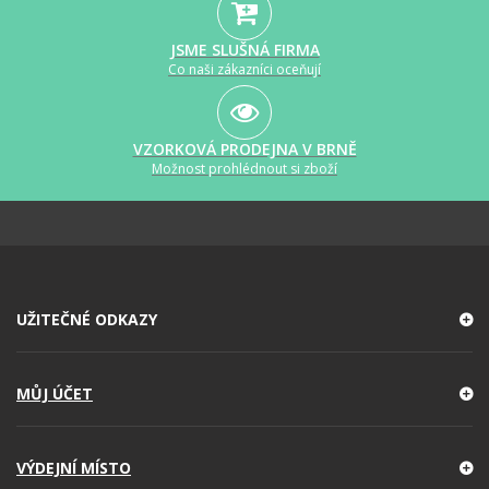
JSME SLUŠNÁ FIRMA
Co naši zákazníci oceňují
VZORKOVÁ PRODEJNA V BRNĚ
Možnost prohlédnout si zboží
UŽITEČNÉ ODKAZY
MŮJ ÚČET
VÝDEJNÍ MÍSTO