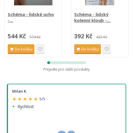
Schéma - lidské ucho
Schéma - lidský
-...
kolenní kloub -...
544 Kč
392 Kč
574 Kč
422 Kč
Do košíku
Do košíku
Přejeďte pro další produkty
Milan K.
★ ★ ★ ★ ★
5/5
Rychlost