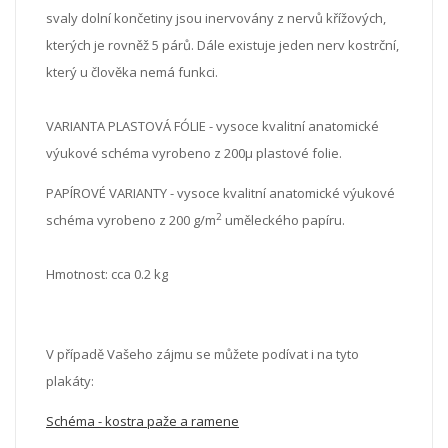
svaly dolní končetiny jsou inervovány z nervů křížových,
kterých je rovněž 5 párů. Dále existuje jeden nerv kostrční,
který u člověka nemá funkci.
VARIANTA PLASTOVÁ FÓLIE - vysoce kvalitní anatomické
výukové schéma vyrobeno z 200μ plastové folie.
PAPÍROVÉ VARIANTY - vysoce kvalitní anatomické výukové
2
schéma vyrobeno z 200 g/m
uměleckého papíru.
Hmotnost: cca 0.2 kg
V případě Vašeho zájmu se můžete podívat i na tyto
plakáty:
Schéma - kostra paže a ramene