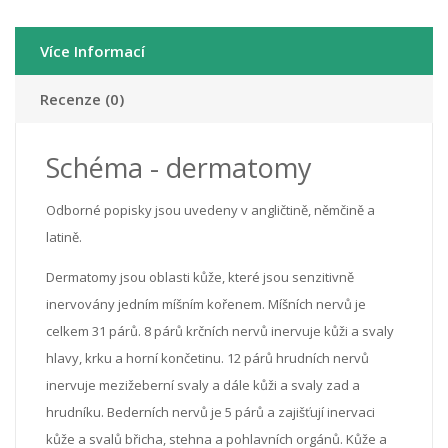
Více Informací
Recenze (0)
Schéma - dermatomy
Odborné popisky jsou uvedeny v angličtině, němčině a
latině.
Dermatomy jsou oblasti kůže, které jsou senzitivně
inervovány jedním míšním kořenem. Míšních nervů je
celkem 31 párů. 8 párů krčních nervů inervuje kůži a svaly
hlavy, krku a horní končetinu. 12 párů hrudních nervů
inervuje mezižeberní svaly a dále kůži a svaly zad a
hrudníku. Bederních nervů je 5 párů a zajišťují inervaci
kůže a svalů břicha, stehna a pohlavních orgánů. Kůže a