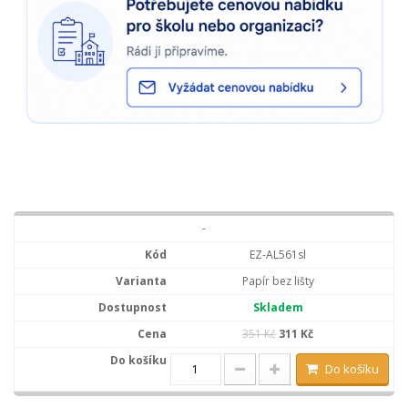
-
EZ-AL561sl
Papír bez lišty
Skladem
351 Kč
311 Kč
Do košíku