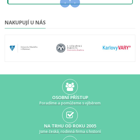
‹
›
NAKUPUJÍ U NÁS
OSOBNÍ PŘÍSTUP
Poradíme a pomůžeme s výběrem
NA TRHU OD ROKU 2005
Jsme česká, rodinná firma s historií