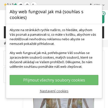
★
5 z 5
CZK
Aby web fungoval jak má (souhlas s
0
cookies)
Hledat
My
wishlist
Abyste na stránkách rychle našli to, co hledáte, abychom
KATEGORIE
Vás poznali a pamatovali si, co máte v košíku, abychom vás
neobtěžovali nevhodnou reklamou nebo abyste se
Výprodej
Schéma - Dermatomy
nemuseli pokaždé přihlašovat.
Aby web fungoval jak má, potřebujeme Váš souhlas se
zpracováním souborů cookies, malých souborů, které se
dočasně ukládají ve Vašem prohlížeči. Děkujeme, že nám
udělením souhlasu pomáháte náš web zlepšovat.
Přijmout všechny soubory cookies
Nastavení cookies