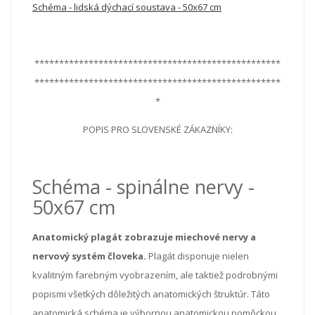
Schéma - lidská dýchací soustava - 50x67 cm
**************************************************
**************************************************
*
POPIS PRO SLOVENSKÉ ZÁKAZNÍKY:
Schéma - spinálne nervy -
50x67 cm
Anatomický plagát zobrazuje miechové nervy a
nervový systém človeka.
Plagát disponuje nielen
kvalitným farebným vyobrazením, ale taktiež podrobnými
popismi všetkých dôležitých anatomických štruktúr. Táto
anatomická schéma je výbornou anatomickou pomôckou