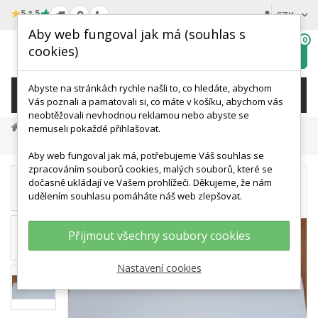
★
5 z 5
CZK
Aby web fungoval jak má (souhlas s
0
cookies)
Hledat
My
wishlist
Abyste na stránkách rychle našli to, co hledáte, abychom
KATEGORIE
Vás poznali a pamatovali si, co máte v košíku, abychom vás
neobtěžovali nevhodnou reklamou nebo abyste se
Výprodej
nemuseli pokaždé přihlašovat.
Schéma - Spinální Nervy - AJ - 50x67 Cm - SLEVA
Aby web fungoval jak má, potřebujeme Váš souhlas se
zpracováním souborů cookies, malých souborů, které se
dočasně ukládají ve Vašem prohlížeči. Děkujeme, že nám
udělením souhlasu pomáháte náš web zlepšovat.
Přijmout všechny soubory cookies
Nastavení cookies