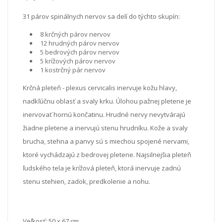
31 párov spinálnych nervov sa delí do týchto skupín:
8 krčných párov nervov
12 hrudných párov nervov
5 bedrových párov nervov
5 krížových párov nervov
1 kostrčný pár nervov
Krčná pleteň - plexus cervicalis inervuje kožu hlavy,
nadkľúčnu oblasť a svaly krku. Úlohou pažnej pletene je
inervovať hornú končatinu. Hrudné nervy nevytvárajú
žiadne pletene a inervujú stenu hrudníku. Kože a svaly
brucha, stehna a panvy sú s miechou spojené nervami,
ktoré vychádzajú z bedrovej pletene. Najsilnejšia pleteň
ľudského tela je krížová pleteň, ktorá inervuje zadnú
stenu stehien, zadok, predkolenie a nohu.
Veľkosť: 50 x 67 cm