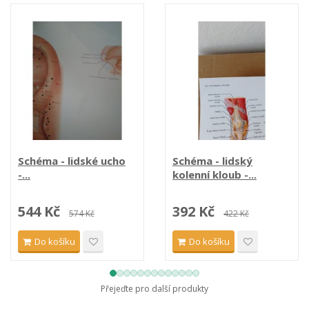
Schéma - lidské ucho
Schéma - lidský
-...
kolenní kloub -...
544 Kč
392 Kč
574 Kč
422 Kč
Do košíku
Do košíku
Přejeďte pro další produkty