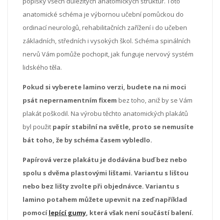
popisky všech důležitých anatomických struktur. Toto
anatomické schéma je výbornou učební pomůckou do
ordinací neurologů, rehabilitačních zařížení i do učeben
základních, středních i vysokých škol. Schéma spinálních
nervů Vám pomůže pochopit, jak funguje nervový systém
lidského těla.
Pokud si vyberete lamino verzi, budete na ni moci
psát nepernamentním fixem
bez toho, aniž by se Vám
plakát poškodil. Na výrobu těchto anatomických plakátů
byl použit
papír stabilní na světle, proto se nemusíte
bát toho, že by schéma časem vybledlo.
Papírová verze plakátu je dodávána buď bez nebo
spolu s dvěma plastovými lištami. Variantu s lištou
nebo bez lišty zvolte při objednávce. Variantu s
lamino potahem můžete upevnit na zeď například
pomocí
lepící gumy
, která však není součástí balení.