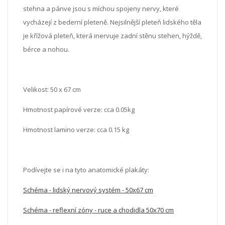
stehna a pánve jsou s míchou spojeny nervy, které
vycházejí z bederní pleteně. Nejsilnější pleteň lidského těla
je křížová pleteň, která inervuje zadní stěnu stehen, hýždě,
bérce a nohou.
Velikost: 50 x 67 cm
Hmotnost papírové verze: cca 0.05kg
Hmotnost lamino verze: cca 0.15 kg
Podívejte se i na tyto anatomické plakáty:
Schéma - lidský nervový systém - 50x67 cm
Schéma - reflexní zóny - ruce a chodidla 50x70 cm