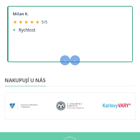
Milan K.
★ ★ ★ ★ ★
5/5
Rychlost
‹
›
NAKUPUJÍ U NÁS