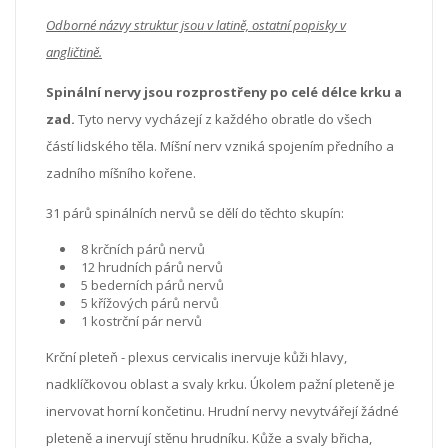
Odborné názvy struktur jsou v latině, ostatní popisky v
angličtině.
Spinální nervy jsou rozprostřeny po celé délce krku a
zad.
Tyto nervy vycházejí z každého obratle do všech
částí lidského těla. Míšní nerv vzniká spojením předního a
zadního míšního kořene.
31 párů spinálních nervů se dělí do těchto skupín:
8 krčních párů nervů
12 hrudních párů nervů
5 bederních párů nervů
5 křížových párů nervů
1 kostrční pár nervů
Krční pleteň - plexus cervicalis inervuje kůži hlavy,
nadklíčkovou oblast a svaly krku. Úkolem pažní pleteně je
inervovat horní končetinu. Hrudní nervy nevytvářejí žádné
pleteně a inervují stěnu hrudníku. Kůže a svaly břicha,