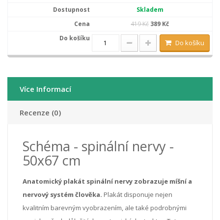
Skladem
419 Kč
389 Kč
Do košíku
Více Informací
Recenze (0)
Schéma - spinální nervy -
50x67 cm
Anatomický plakát spinální nervy zobrazuje míšní a
nervový systém člověka.
Plakát disponuje nejen
kvalitním barevným vyobrazením, ale také podrobnými