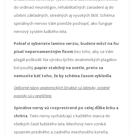
do ordinací neurológov, rehabilitačných zariadení aj do
učební základných, stredných aj vysokých škôl. Schéma
spinálnych nervov Vám pomôže pochopiť, ako funguje
nervový systém ľudkého tela.
Pokiaľ si vyberiete lamino verziu, budete môcť na ňu
písať nepernamentným fixom
bez toho, aby sa Vám
plagát poškodil. Na výrobu týchto anatomických plagátov
bol použitý
papier stabilný na svetle, preto sa
nemusíte báť toho, že by schéma časom vybledla.
Odborné názvy anatomických štruktúr sú latinsky, ostatné
popisky sú v angličtine.
Spinálne nervy sú rozprestrené po celej dĺžke krku a
chrbta.
Tieto nervy vychádzajú z každého stavca do
všetkých častí ľudského tela. Miechový nerv vzniká
spojením predného a zadného miechového koreňa.