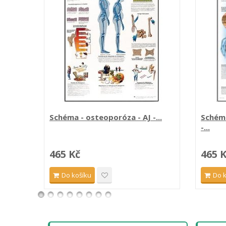
Schéma - osteoporóza - AJ -...
Schéma
-...
465 Kč
465 
Do košíku
Do 