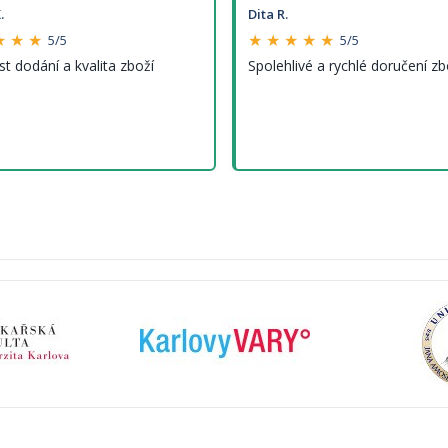
.
Dita R.
★ ★ ★
★ ★ ★ ★ ★
5/5
5/5
st dodání a kvalita zboží
Spolehlivé a rychlé doručení zb