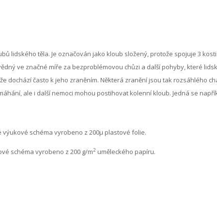
oubů lidského těla. Je označován jako kloub složený, protože spojuje 3 kosti
ědný ve značné míře za bezproblémovou chůzi a další pohyby, které lidské
e dochází často k jeho zraněním. Některá zranění jsou tak rozsáhlého ch
hání, ale i další nemoci mohou postihovat kolenní kloub. Jedná se napříkl
é výukové schéma vyrobeno z 200μ plastové folie.
2
kové schéma vyrobeno z 200 g/m
uměleckého papíru.