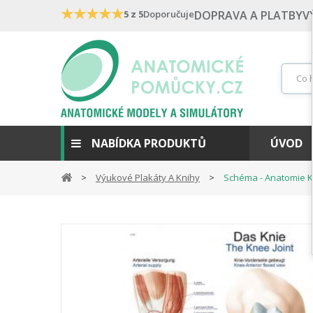
★
★
★
★
★
5 z 5
Doporučuje
DOPRAVA A PLATBY
V
NABÍDKA PRODUKTŮ
ÚVOD
Výukové Plakáty A Knihy
Schéma - Anatomie 