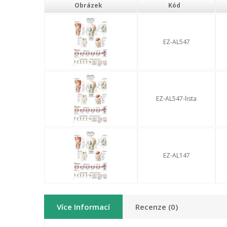
Obrázek
Kód
EZ-AL547
EZ-AL547-lista
EZ-AL147
Více Informací
Recenze (0)