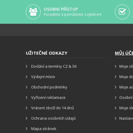
OSOBNÍ PŘÍSTUP
Poradíme a pomůžeme s výběrem
UŽITEČNÉ ODKAZY
MŮJ ÚČ
Dodání a termíny CZ & SK
Moje o
Výdejní místo
Moje d
Obchodní podmínky
Moje a
Vyřízení reklamace
Osobní
Vrácení zboží do 14 dnů
Moje s
Ochrana osobních údajů
Nastav
Mapa stránek