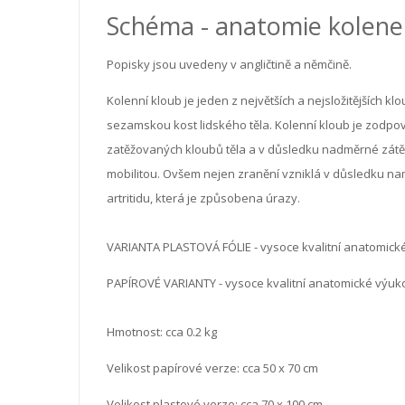
Schéma - anatomie kolene
Popisky jsou uvedeny v angličtině a němčině.
Kolenní kloub je jeden z největších a nejsložitějších kl
sezamskou kost lidského těla. Kolenní kloub je zodpov
zatěžovaných kloubů těla a v důsledku nadměrné zátěž
mobilitou. Ovšem nejen zranění vzniklá v důsledku namá
artritidu, která je způsobena úrazy.
VARIANTA PLASTOVÁ FÓLIE - vysoce kvalitní anatomick
PAPÍROVÉ VARIANTY - vysoce kvalitní anatomické výu
Hmotnost: cca 0.2 kg
Velikost papírové verze: cca 50 x 70 cm
Velikost plastové verze: cca 70 x 100 cm