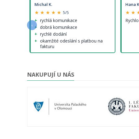
Michal K.
Hana K
★ ★ ★ ★ ★
★ ★ 
5/5
e a
rychlá komunikace
Rychlo
‹
dobrá komunikace
rychlé dodání
okamžité odeslání s platbou na
fakturu
nenalezl jsem (tedy krom cen
modelů, které ale nejsou jinde
lepší...)
NAKUPUJÍ U NÁS