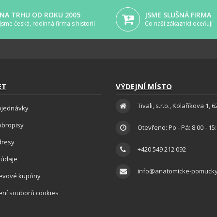
NA TRHU OD ROKU 2005
JSME SLUŠNÁ FIRMA
Jsme česká, rodinná firma s historií
Co naši zákazníci oceňují
ET
VÝDEJNÍ MÍSTO
Tivali, s.r.o., Kolaříkova 1, 
bjednávky
obropisy
Otevřeno: Po - Pá: 8:00 - 15
dresy
+420 549 212 092
 údaje
info@anatomicke-pomucky
levové kupóny
ení souborů cookies