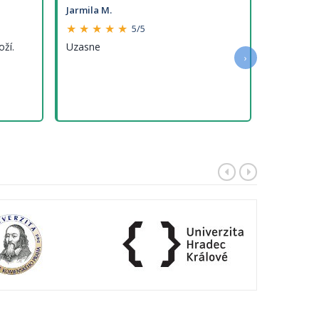
Jarmila M.
★ ★ ★ ★ ★
5/5
oží.
Uzasne
›