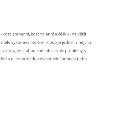
 - kost stehenní, kost holenní a čéšku - největší
 tělo vykonává. Kolenní kloub je jedním z nejvíce
arakteru, že mohou způsobit trvalé problémy s
ad o osteoartritidu, revmatoidní artritidu nebo