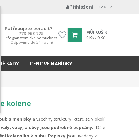
Přihlášení
CZK
Potřebujete poradit?
MŮJ KOŠÍK
773 963 775
My
0
Ks /
0 Kč
info@anatomicke-pomucky.cz
(Odpovíme do 24 hodin)
wishlist
É SADY
CENOVÉ NABÍDKY
e kolene
loub s menisky
a všechny struktury, které se v okolí
svaly, vazy, a cévy jsou podrobně popsány.
Dále
ní kolenního kloubu. Popisky
jsou uvedeny v