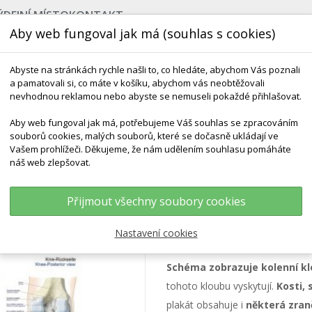
ÝDEJNÍ MÍSTO
KONTAKT
Aby web fungoval jak má (souhlas s cookies)
Abyste na stránkách rychle našli to, co hledáte, abychom Vás poznali
a pamatovali si, co máte v košíku, abychom vás neobtěžovali
nevhodnou reklamou nebo abyste se nemuseli pokaždé přihlašovat.
Aby web fungoval jak má, potřebujeme Váš souhlas se zpracováním
souborů cookies, malých souborů, které se dočasně ukládají ve
NEJPRODÁVANĚJŠÍ
VÝCHOVA KE ZDRAVÍ
VÝHODN
Vašem prohlížeči. Děkujeme, že nám udělením souhlasu pomáháte
náš web zlepšovat.
Kolene
Přijmout všechny soubory cookies
Schéma - anatomi
Nastavení cookies
Schéma zobrazuje kolenní k
tohoto kloubu vyskytují.
Kosti, 
plakát obsahuje i
některá zraně