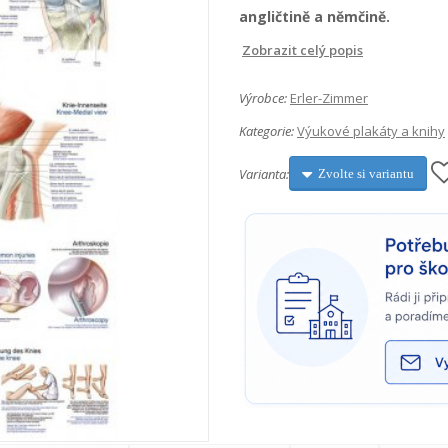
angličtině a němčině.
Zobrazit celý popis
Výrobce:
Erler-Zimmer
Kategorie:
Výukové plakáty a knihy
Varianta:
Zvolte si variantu