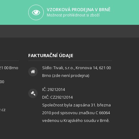
VZORKOVÁ PRODEJNA V BRNĚ
Možnost prohlédnout si zboží
FAKTURAČNÍ ÚDAJE
621 00 Brno
Sídlo: Tivali, s.r.o., Kronova 14, 621 00
Brno (zde není prodejna)
:00
IČ: 29212014
DIČ: CZ29212014
Společnost byla zapsána 31. března
.cz
2010 pod spisovou značkou C 66064
vedenou u Krajského soudu v Brně.