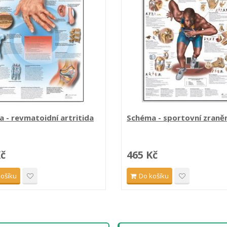
 - revmatoidní artritida
Schéma - sportovní zranění 
Kč
465 Kč
košíku
Do košíku