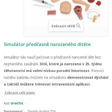
Zobrazit větší
Simulátor předčasně narozeného dítěte
Simulátor Vás naučí pečovat o předčasně narozené děti bez
nejmenšího zaváhání.
Dítě, které je narozeno v 25. týdnu
těhotenství má velmi nízkou porodní hmotnost.
Pomocí
ručního balónku můžete na simulátoru
demonstrovat dýchání
a taktéž můžete trénovat intravenózní aplikaci.
Zobrazit celý popis
Kód:
W44754
Termín dodání ZDE
Dostupnost: