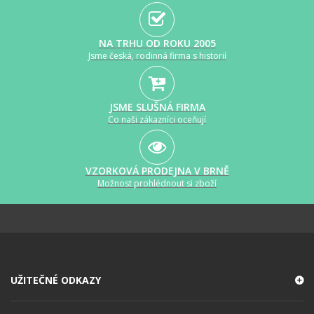
NA TRHU OD ROKU 2005
Jsme česká, rodinná firma s historií
JSME SLUŠNÁ FIRMA
Co naši zákazníci oceňují
VZORKOVÁ PRODEJNA V BRNĚ
Možnost prohlédnout si zboží
UŽITEČNÉ ODKAZY