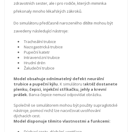
zdravotních sester, ale i pro rodiče, kterých miminka
překonaly mnoho lékařských zákroků.
Do simulátoru předčasně narozeného dítěte mohou být
zavedeny následující nástroje:
Tracheální trubice
Nazogastrická trubice
Pupeční katetr
Intravenózní trubice
Hrudní drén
Žaludeční trubice
Model obsahuje odnímatelný defekt neurální
trubice a pupeční kýlu.
K simulátoru t
aktéž dostanete
plenku, čepici, injekční stříkačku, jehly a krevní
prášek.
Barva čepice nemusí odpovídat obrázku.
Společně se simulátorem mohou být použity supraglotické
nástroje, pomocí nichž lze nacvičovat uvolňování
dýchacích cest.
Model disponuje těmito vlastnostmi a funkcemi:
Dýchací cesty, dýchání, ventilace