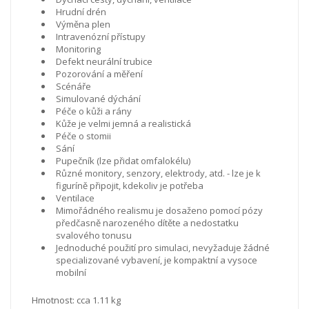
Hrudní drén
Výměna plen
Intravenózní přístupy
Monitoring
Defekt neurální trubice
Pozorování a měření
Scénáře
Simulované dýchání
Péče o kůži a rány
Kůže je velmi jemná a realistická
Péče o stomii
Sání
Pupečník (lze přidat omfalokélu)
Různé monitory, senzory, elektrody, atd. - lze je k
figuríně připojit, kdekoliv je potřeba
Ventilace
Mimořádného realismu je dosaženo pomocí pózy
předčasně narozeného dítěte a nedostatku
svalového tonusu
Jednoduché použití pro simulaci, nevyžaduje žádné
specializované vybavení, je kompaktní a vysoce
mobilní
Hmotnost: cca 1.11 kg