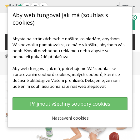
★
5 z 5
CZK
Aby web fungoval jak má (souhlas s
0
cookies)
Hledat
My
wishlist
Abyste na stránkách rychle našli to, co hledáte, abychom
KATEGORIE
Vás poznali a pamatovali si, co máte v košíku, abychom vás
neobtěžovali nevhodnou reklamou nebo abyste se
Medicínská Simulace A Výcvik
nemuseli pokaždé přihlašovat.
Ošetřovatelství A Péče O Pacienta
Aby web fungoval jak má, potřebujeme Váš souhlas se
Simulátor Předčasně Narozeného Dítěte
zpracováním souborů cookies, malých souborů, které se
dočasně ukládají ve Vašem prohlížeči. Děkujeme, že nám
udělením souhlasu pomáháte náš web zlepšovat.
Přijmout všechny soubory cookies
Nastavení cookies