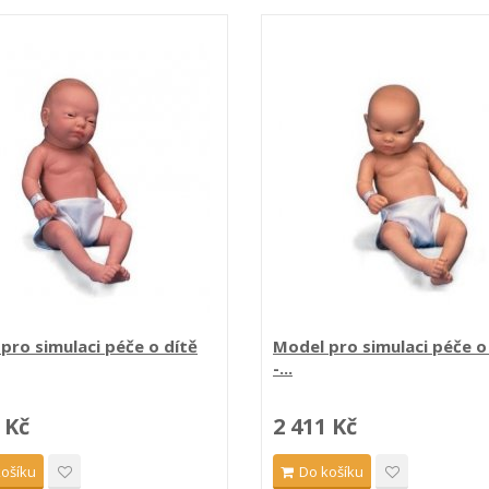
pro simulaci péče o dítě
Model pro simulaci péče o
-...
 Kč
2 411 Kč
košíku
Do košíku