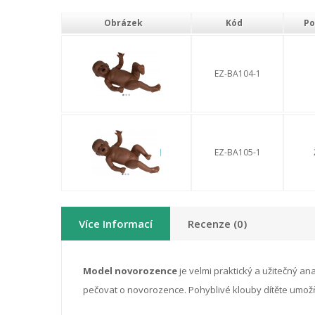
Obrázek
Kód
Po
EZ-BA104-1
EZ-BA105-1
Více Informací
Recenze (0)
Model novorozence
je velmi praktický a užitečný an
pečovat o novorozence. Pohyblivé klouby dítěte umožňu