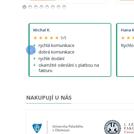
Michal K.
Hana K
★ ★ ★ ★ ★
★ ★ 
5/5
e a
rychlá komunikace
Rychlo
‹
dobrá komunikace
rychlé dodání
okamžité odeslání s platbou na
fakturu
nenalezl jsem (tedy krom cen
modelů, které ale nejsou jinde
lepší...)
NAKUPUJÍ U NÁS