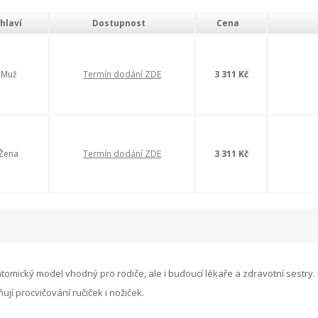
hlaví
Dostupnost
Cena
Muž
Termín dodání ZDE
3 311 Kč
Žena
Termín dodání ZDE
3 311 Kč
atomický model vhodný pro rodiče, ale i budoucí lékaře a zdravotní sestry
jí procvičování ručiček i nožiček.