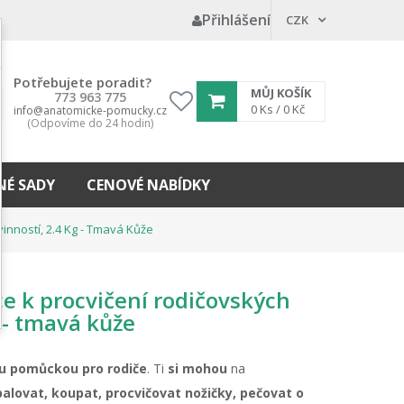
Přihlášení
CZK
Potřebujete poradit?
MŮJ KOŠÍK
773 963 775
My
0
Ks /
0 Kč
info@anatomicke-pomucky.cz
(Odpovíme do 24 hodin)
wishlist
É SADY
CENOVÉ NABÍDKY
nností, 2.4 Kg - Tmavá Kůže
e k procvičení rodičovských
 - tmavá kůže
u pomůckou pro rodiče
. Ti
si mohou
na
alovat, koupat, procvičovat nožičky, pečovat o