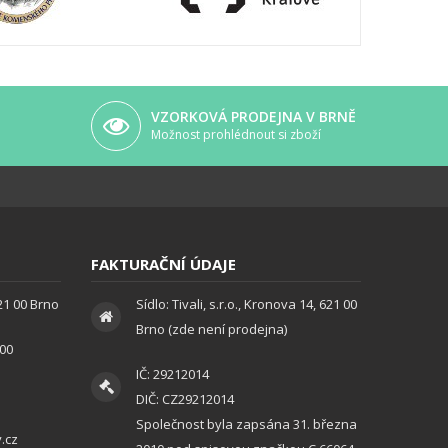
VZORKOVÁ PRODEJNA V BRNĚ
Možnost prohlédnout si zboží
FAKTURAČNÍ ÚDAJE
621 00 Brno
Sídlo: Tivali, s.r.o., Kronova 14, 621 00
Brno (zde není prodejna)
:00
IČ: 29212014
DIČ: CZ29212014
Společnost byla zapsána 31. března
.cz