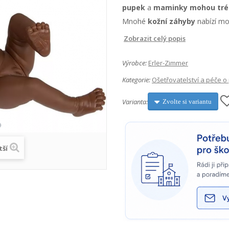
pupek
a
maminky mohou tré
Mnohé
kožní záhyby
nabízí mo
Zobrazit celý popis
Výrobce:
Erler-Zimmer
Kategorie:
Ošetřovatelství a péče o
Varianta:
Zvolte si variantu
tší