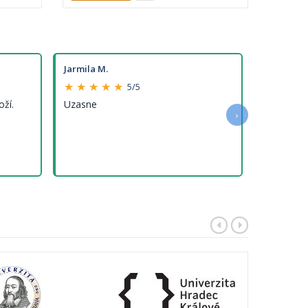
Jarmila M.
★ ★ ★ ★ ★
5/5
oží.
Uzasne
›