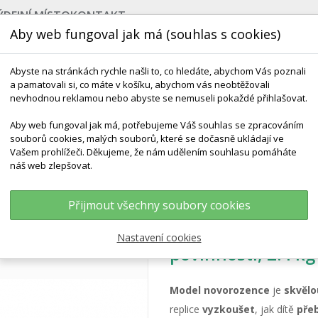
ÝDEJNÍ MÍSTO
KONTAKT
Aby web fungoval jak má (souhlas s cookies)
Abyste na stránkách rychle našli to, co hledáte, abychom Vás poznali
a pamatovali si, co máte v košíku, abychom vás neobtěžovali
nevhodnou reklamou nebo abyste se nemuseli pokaždé přihlašovat.
Aby web fungoval jak má, potřebujeme Váš souhlas se zpracováním
souborů cookies, malých souborů, které se dočasně ukládají ve
NEJPRODÁVANĚJŠÍ
VÝCHOVA KE ZDRAVÍ
VÝHODN
Vašem prohlížeči. Děkujeme, že nám udělením souhlasu pomáháte
náš web zlepšovat.
 A Péče O Pacienta
Model Novorozence K Procvičení Rodičovských Povi
Přijmout všechny soubory cookies
Model novorozenc
Nastavení cookies
povinností, 2.4 kg
Model novorozence
je
skvělo
replice
vyzkoušet
, jak dítě
přeb