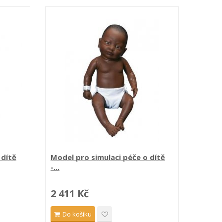
 dítě
Model pro simulaci péče o dítě
Model
-...
-...
2 411 Kč
2 41
Do košíku
Do 