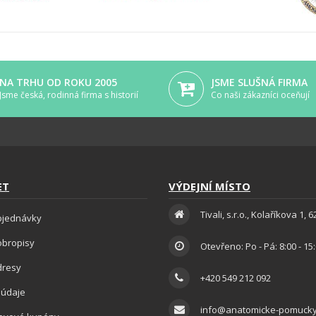
NA TRHU OD ROKU 2005
JSME SLUŠNÁ FIRMA
Jsme česká, rodinná firma s historií
Co naši zákazníci oceňují
ET
VÝDEJNÍ MÍSTO
Tivali, s.r.o., Kolaříkova 1, 
bjednávky
obropisy
Otevřeno: Po - Pá: 8:00 - 15
dresy
+420 549 212 092
 údaje
info@anatomicke-pomucky