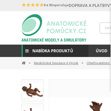
★
★
★
★
★
5 z 5
Doporučuje
DOPRAVA A PLATBY
V
NABÍDKA PRODUKTŮ
ÚVOD
Medicínská Simulace A Výcvik
Ošetřovatelství