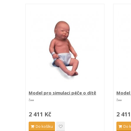
Model pro simulaci péče o dítě
Model 
-...
-...
2 411 Kč
2 411
Do košíku
Do 