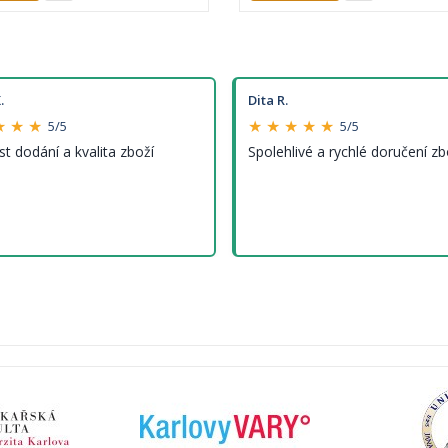
.
Dita R.
★ ★ ★
★ ★ ★ ★ ★
5/5
5/5
st dodání a kvalita zboží
Spolehlivé a rychlé doručení zb