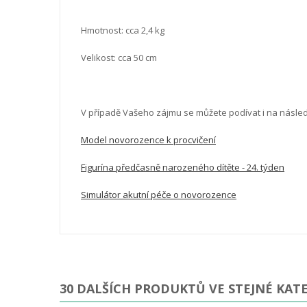
Hmotnost: cca 2,4 kg
Velikost: cca 50 cm
V případě Vašeho zájmu se můžete podívat i na násled
Model novorozence k procvičení
Figurína předčasně narozeného dítěte - 24. týden
Simulátor akutní péče o novorozence
30 DALŠÍCH PRODUKTŮ VE STEJNÉ KATE