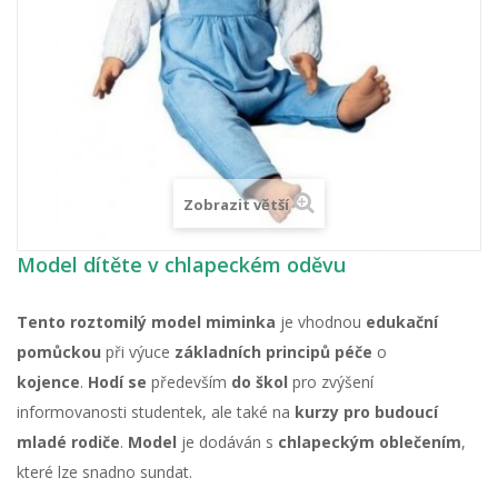
Zobrazit větší
Model dítěte v chlapeckém oděvu
Tento roztomilý model miminka
je vhodnou
edukační
pomůckou
při výuce
základních principů péče
o
kojence
.
Hodí se
především
do škol
pro zvýšení
informovanosti studentek, ale také na
kurzy pro budoucí
mladé rodiče
.
Model
je dodáván s
chlapeckým oblečením
,
které lze snadno sundat.