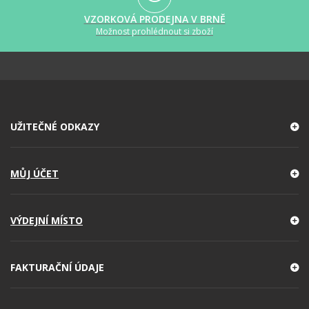
VZORKOVÁ PRODEJNA V BRNĚ
Možnost prohlédnout si zboží
UŽITEČNÉ ODKAZY
MŮJ ÚČET
VÝDEJNÍ MÍSTO
FAKTURAČNÍ ÚDAJE