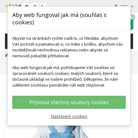
★
5 z 5
CZK
Aby web fungoval jak má (souhlas s
0
cookies)
Hledat
My
wishlist
Abyste na stránkách rychle našli to, co hledáte, abychom
KATEGORIE
Vás poznali a pamatovali si, co máte v košíku, abychom vás
neobtěžovali nevhodnou reklamou nebo abyste se
Medicínská Simulace A Výcvik
nemuseli pokaždé přihlašovat.
Ošetřovatelství A Péče O Pacienta
Aby web fungoval jak má, potřebujeme Váš souhlas se
Model Dítěte V Chlapeckém Oděvu
zpracováním souborů cookies, malých souborů, které se
dočasně ukládají ve Vašem prohlížeči. Děkujeme, že nám
udělením souhlasu pomáháte náš web zlepšovat.
Přijmout všechny soubory cookies
Nastavení cookies