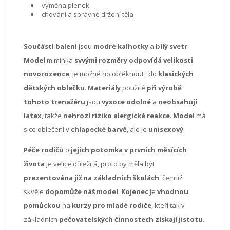
výměna plenek
chování a správné držení těla
Součástí balení
jsou
modré kalhotky
a
bílý svetr
.
Model
miminka
svvými rozměry odpovídá velikosti
novorozence
, je možné ho obléknout i do
klasických
dětských oblečků
.
Materiály
použité
při výrobě
tohoto trenažéru
jsou
vysoce odolné
a
neobsahují
latex
, takže
nehrozí riziko alergické reakce
.
Model
má
sice oblečení v
chlapecké barvě
, ale je
unisexový
.
Péče rodičů
o
jejich potomka v prvních měsících
života
je velice důležitá, proto by měla být
prezentována již na základních školách
, čemuž
skvěle
dopomůže náš model
.
Kojenec
je
vhodnou
pomůckou
na
kurzy pro mladé rodiče
, kteří tak v
základních
pečovatelských činnostech získají jistotu
.