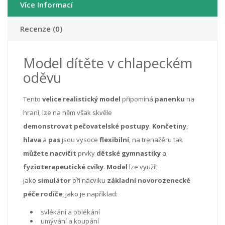
Více Informací
Recenze (0)
Model dítěte v chlapeckém
oděvu
Tento
velice realistický model
připomíná
panenku
na
hraní, lze na něm však skvěle
demonstrovat
pečovatelské postupy
.
Končetiny
,
hlava
a
pas
jsou vysoce
flexibilní
, na trenažéru tak
můžete nacvičit
prvky
dětské gymnastiky
a
fyzioterapeutické cviky
.
Model
lze využít
jako
simulátor
při nácviku
základní novorozenecké
péče rodiče
, jako je například:
svlékání a oblékání
umývání a koupání