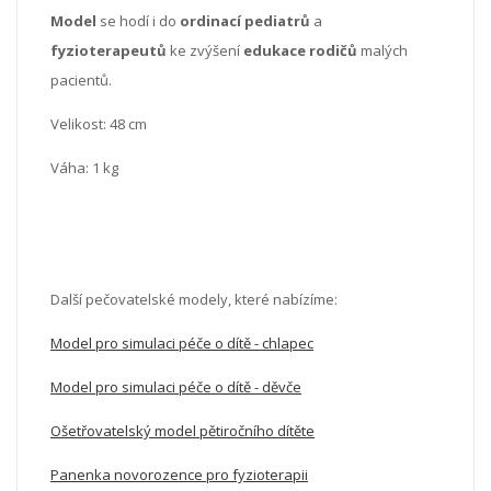
Model
se hodí i do
ordinací pediatrů
a
fyzioterapeutů
ke zvýšení
edukace rodičů
malých
pacientů.
Velikost: 48 cm
Váha: 1 kg
Další pečovatelské modely, které nabízíme:
Model pro simulaci péče o dítě - chlapec
Model pro simulaci péče o dítě - děvče
Ošetřovatelský model pětiročního dítěte
Panenka novorozence pro fyzioterapii