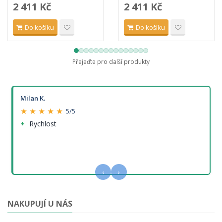
2 411 Kč
2 411 Kč
Do košíku
Do košíku
Přejeďte pro další produkty
Milan K.
★ ★ ★ ★ ★
5/5
Rychlost
‹
›
NAKUPUJÍ U NÁS