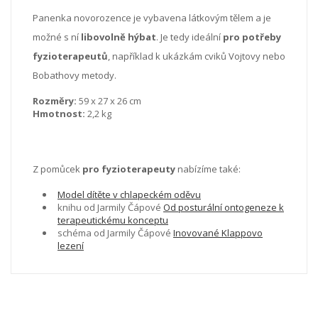
Panenka novorozence je vybavena látkovým tělem a je
možné s ní
libovolně hýbat
. Je tedy ideální
pro potřeby
fyzioterapeutů
, například k ukázkám cviků Vojtovy nebo
Bobathovy metody.
Rozměry:
59 x 27 x 26 cm
Hmotnost:
2,2 kg
Z pomůcek
pro fyzioterapeuty
nabízíme také:
Model dítěte v chlapeckém oděvu
knihu od Jarmily Čápové
Od posturální ontogeneze k
terapeutickému konceptu
schéma od Jarmily Čápové
Inovované Klappovo
lezení