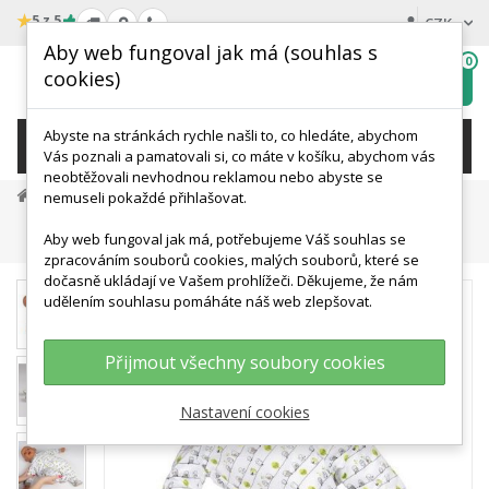
★
5 z 5
CZK
Aby web fungoval jak má (souhlas s
0
cookies)
Hledat
My
wishlist
Abyste na stránkách rychle našli to, co hledáte, abychom
KATEGORIE
Vás poznali a pamatovali si, co máte v košíku, abychom vás
neobtěžovali nevhodnou reklamou nebo abyste se
Medicínská Simulace A Výcvik
nemuseli pokaždé přihlašovat.
Trenažéry Klinických Dovedností
Aby web fungoval jak má, potřebujeme Váš souhlas se
Panenka Novorozence Pro Fyzioterapii
zpracováním souborů cookies, malých souborů, které se
dočasně ukládají ve Vašem prohlížeči. Děkujeme, že nám
udělením souhlasu pomáháte náš web zlepšovat.
Přijmout všechny soubory cookies
Nastavení cookies