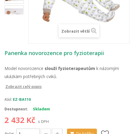
Zobrazit větší
Panenka novorozence pro fyzioterapii
Model novorozence
slouží fyzioterapeutům
k názorným
ukázkám potřebných cviků.
Zobrazit celý popis
Kód:
EZ-BA110
Skladem
Dostupnost:
2 432 Kč
s DPH
Do košíku
Počet