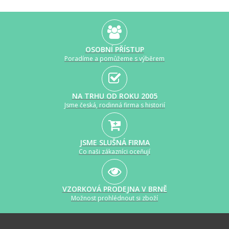
OSOBNÍ PŘÍSTUP
Poradíme a pomůžeme s výběrem
NA TRHU OD ROKU 2005
Jsme česká, rodinná firma s historií
JSME SLUŠNÁ FIRMA
Co naši zákazníci oceňují
VZORKOVÁ PRODEJNA V BRNĚ
Možnost prohlédnout si zboží