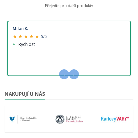
Přejeďte pro další produkty
Milan K.
★ ★ ★ ★ ★
5/5
Rychlost
‹
›
NAKUPUJÍ U NÁS