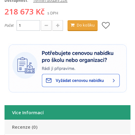
Termín dodání ZDE
Dostupnost:
218 673 Kč
s DPH
Do košíku
Počet
Více Informací
Recenze (0)