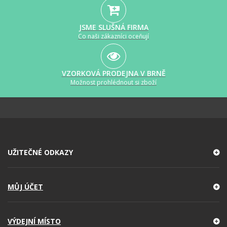
JSME SLUŠNÁ FIRMA
Co naši zákazníci oceňují
VZORKOVÁ PRODEJNA V BRNĚ
Možnost prohlédnout si zboží
UŽITEČNÉ ODKAZY
MŮJ ÚČET
VÝDEJNÍ MÍSTO