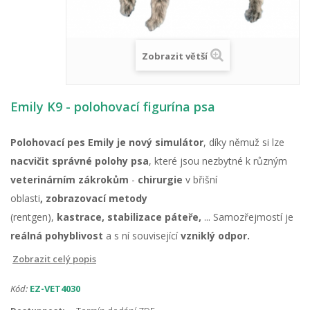
Zobrazit větší
Emily K9 - polohovací figurína psa
Polohovací pes Emily
je nový simulátor
, díky němuž si lze
nacvičit správné polohy psa
, které jsou nezbytné k různým
veterinárním zákrokům
-
chirurgie
v břišní
oblasti
,
zobrazovací metody
(rentgen),
kastrace,
stabilizace páteře,
... Samozřejmostí je
reálná pohyblivost
a s ní související
vzniklý odpor.
Zobrazit celý popis
Kód:
EZ-VET4030