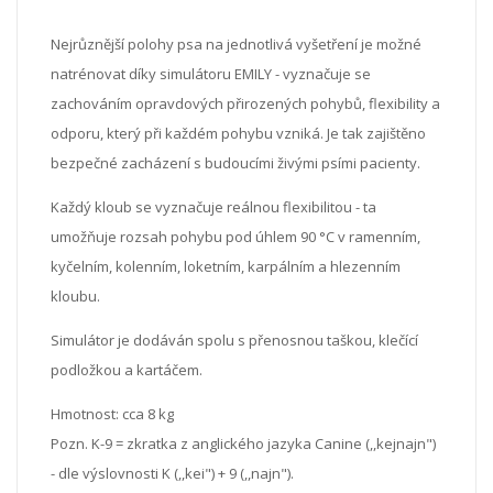
Nejrůznější polohy psa na jednotlivá vyšetření je možné
natrénovat díky simulátoru EMILY - vyznačuje se
zachováním opravdových přirozených pohybů, flexibility a
odporu, který při každém pohybu vzniká. Je tak zajištěno
bezpečné zacházení s budoucími živými psími pacienty.
Každý kloub se vyznačuje reálnou flexibilitou - ta
umožňuje rozsah pohybu pod úhlem 90 °C v ramenním,
kyčelním, kolenním, loketním, karpálním a hlezenním
kloubu.
Simulátor je dodáván spolu s přenosnou taškou, klečící
podložkou a kartáčem.
Hmotnost: cca 8 kg
Pozn. K-9 = zkratka z anglického jazyka Canine (,,kejnajn")
- dle výslovnosti K (,,kei") + 9 (,,najn").