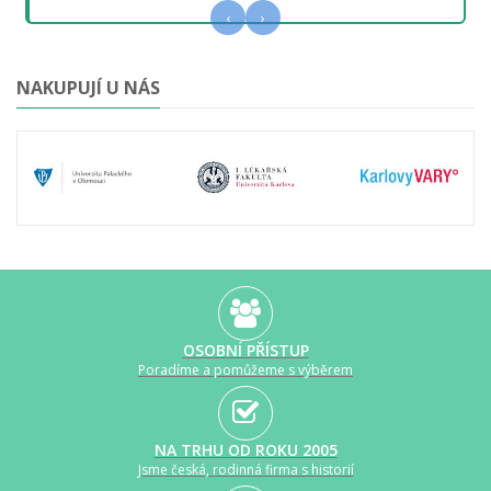
‹
›
NAKUPUJÍ U NÁS
OSOBNÍ PŘÍSTUP
Poradíme a pomůžeme s výběrem
NA TRHU OD ROKU 2005
Jsme česká, rodinná firma s historií