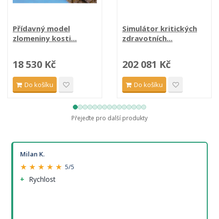
Přídavný model
Simulátor kritických
zlomeniny kosti...
zdravotních...
18 530 Kč
202 081 Kč
Do košíku
Do košíku
Přejeďte pro další produkty
Milan K.
★ ★ ★ ★ ★
5/5
Rychlost