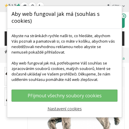
★
5 z 5
CZK
Aby web fungoval jak má (souhlas s
0
cookies)
Hledat
My
wishlist
Abyste na stránkách rychle našli to, co hledáte, abychom
KATEGORIE
Vás poznali a pamatovali si, co máte v košíku, abychom vás
neobtěžovali nevhodnou reklamou nebo abyste se
Veterinární Modely A Simulace
nemuseli pokaždé přihlašovat.
Modely A Simulátory Psů
Emily K9 - Polohovací Figurína Psa
Aby web fungoval jak má, potřebujeme Váš souhlas se
zpracováním souborů cookies, malých souborů, které se
dočasně ukládají ve Vašem prohlížeči. Děkujeme, že nám
udělením souhlasu pomáháte náš web zlepšovat.
Přijmout všechny soubory cookies
Nastavení cookies