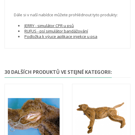
Dále si v naší nabídce můžete prohlédnout tyto produkty:
JERRY - simulátor CPR u psů
RUFUS - psí simulátor bandážování
Podložka k výuce aplikace injekce u psa
30 DALŠÍCH PRODUKTŮ VE STEJNÉ KATEGORII: