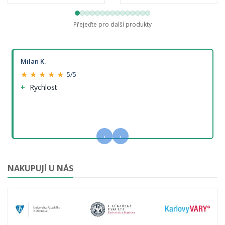
Přejeďte pro další produkty
Milan K.
★ ★ ★ ★ ★
5/5
Rychlost
‹
›
NAKUPUJÍ U NÁS