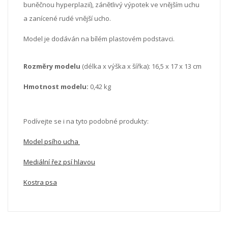
buněčnou hyperplazií), zánětlivý výpotek ve vnějším uchu
a zanícené rudé vnější ucho.
Model je dodáván na bílém plastovém podstavci.
Rozměry modelu
(délka x výška x šířka): 16,5 x 17 x 13 cm
Hmotnost modelu:
0,42 kg
Podívejte se i na tyto podobné produkty:
Model psího ucha
Mediální řez psí hlavou
Kostra psa