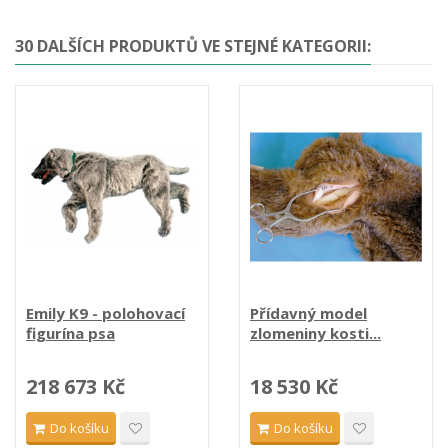
30 DALŠÍCH PRODUKTŮ VE STEJNÉ KATEGORII:
Emily K9 - polohovací
Přídavný model
figurína psa
zlomeniny kosti...
218 673 Kč
18 530 Kč
Do košíku
Do košíku