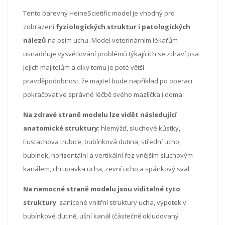
Tento barevný HeineScietific model je vhodný pro
zobrazení
fyziologických struktur i patologických
nálezů
na psím uchu. Model veterinárním lékařům
usnadňuje vysvětlování problémů týkajících se zdraví psa
jejich majitelům a díky tomu je poté větší
pravděpodobnost, že majitel bude například po operaci
pokračovat ve správné léčbě svého mazlíčka i doma.
Na zdravé straně modelu lze vidět následující
anatomické struktury
: hlemýžď, sluchové kůstky,
Eustachova trubice, bubínková dutina, střední ucho,
bubínek, horizontální a vertikální řez vnějším sluchovým
kanálem, chrupavka ucha, zevní ucho a spánkový sval.
Na nemocné straně modelu jsou viditelné tyto
struktury
: zanícené vnitřní struktury ucha, výpotek v
bubínkové dutině, ušní kanál (částečně okludovaný