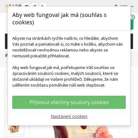
★
5 z 5
CZK
Aby web fungoval jak má (souhlas s
0
cookies)
Hledat
My
wishlist
Abyste na stránkách rychle našli to, co hledáte, abychom
KATEGORIE
Vás poznali a pamatovali si, co máte v košíku, abychom vás
neobtěžovali nevhodnou reklamou nebo abyste se
Veterinární Modely A Simulace
nemuseli pokaždé přihlašovat.
Modely A Simulátory Psů
Model Psího Ucha
Aby web fungoval jak má, potřebujeme Váš souhlas se
zpracováním souborů cookies, malých souborů, které se
dočasně ukládají ve Vašem prohlížeči. Děkujeme, že nám
udělením souhlasu pomáháte náš web zlepšovat.
Přijmout všechny soubory cookies
Nastavení cookies