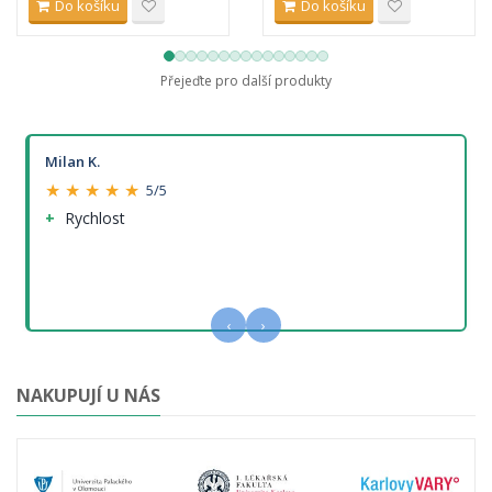
Do košíku
Do košíku
Přejeďte pro další produkty
Milan K.
★ ★ ★ ★ ★
5/5
Rychlost
‹
›
NAKUPUJÍ U NÁS