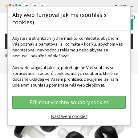
★
5 z 5
CZK
Aby web fungoval jak má (souhlas s
0
cookies)
Hledat
My
wishlist
Abyste na stránkách rychle našli to, co hledáte, abychom
KATEGORIE
Vás poznali a pamatovali si, co máte v košíku, abychom vás
neobtěžovali nevhodnou reklamou nebo abyste se
Veterinární Modely A Simulace
nemuseli pokaždé přihlašovat.
Modely A Simulátory Psů
Aby web fungoval jak má, potřebujeme Váš souhlas se
Náhradní Části Nosu Pro Model EZ - VET2550
zpracováním souborů cookies, malých souborů, které se
dočasně ukládají ve Vašem prohlížeči. Děkujeme, že nám
udělením souhlasu pomáháte náš web zlepšovat.
Přijmout všechny soubory cookies
Nastavení cookies