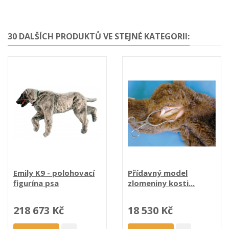
30 DALŠÍCH PRODUKTŮ VE STEJNÉ KATEGORII:
Emily K9 - polohovací
Přídavný model
figurína psa
zlomeniny kosti...
218 673 Kč
18 530 Kč