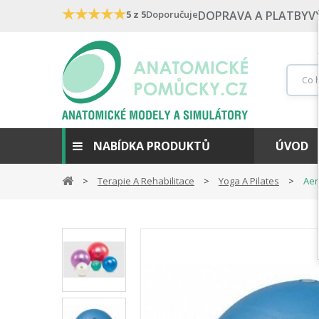
★
★
★
★
★
5 z 5
Doporučuje
DOPRAVA A PLATBY
V
NABÍDKA PRODUKTŮ
ÚVOD
Terapie A Rehabilitace
Yoga A Pilates
Aer