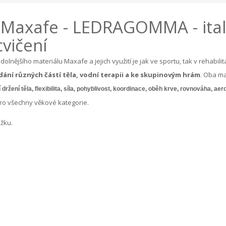
ll Maxafe - LEDRAGOMMA - ita
cvičení
 odolnějšího materiálu Maxafe a jejich využití je jak ve sportu, tak v rehabi
dání různých částí těla, vodní terapii a ke skupinovým hrám
. Oba ma
držení těla, flexibilita, síla, pohyblivost, koordinace, oběh krve, rovnováha, a
ro všechny věkové kategorie.
ožku.