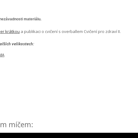
 nezávadnosti materiálu.
er krátkou
a publikaci o cvičení s overballem Cvičení pro zdraví II.
alších velikostech:
MMA
ým míčem: