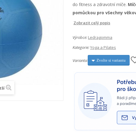
do fitness a zdravotní míče.
Míč
pomůckou pro všechny věkov
Zobrazit celý popis
Výrobce:
Ledragomma
Kategorie:
Yoga a Pilates
Varianta:
Zvolte si variantu
tší