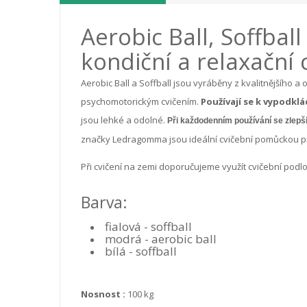
Aerobic Ball, Soffba
kondiční a relaxační 
Aerobic Ball a Soffball jsou vyráběny z kvalitnějšího a
psychomotorickým cvičením.
Používají se k vypodklá
jsou lehké a odolné.
Při každodenním používání se zlepší 
značky Ledragomma jsou ideální cvičební pomůckou p
Při cvičení na zemi doporučujeme využít cvičební podl
Barva:
fialová - soffball
modrá - aerobic ball
bílá - soffball
Nosnost :
100 kg