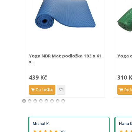
Yoga NBR Mat podložka 183 x 61
Yoga c
x...
439 Kč
310 
Do košíku
Do 
Michal K.
Hana K
★ ★ ★ ★ ★
★ ★ 
5/5