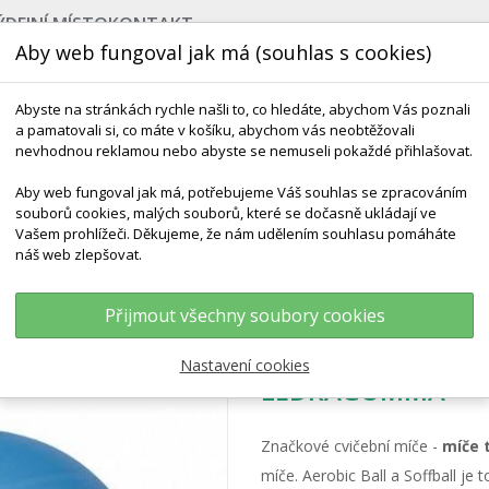
ÝDEJNÍ MÍSTO
KONTAKT
Aby web fungoval jak má (souhlas s cookies)
Abyste na stránkách rychle našli to, co hledáte, abychom Vás poznali
a pamatovali si, co máte v košíku, abychom vás neobtěžovali
nevhodnou reklamou nebo abyste se nemuseli pokaždé přihlašovat.
Aby web fungoval jak má, potřebujeme Váš souhlas se zpracováním
souborů cookies, malých souborů, které se dočasně ukládají ve
NEJPRODÁVANĚJŠÍ
VÝCHOVA KE ZDRAVÍ
VÝHODN
Vašem prohlížeči. Děkujeme, že nám udělením souhlasu pomáháte
náš web zlepšovat.
obic Ball, Soffball Maxafe 22 Cm - LEDRAGOMMA
Přijmout všechny soubory cookies
Aerobic Ball, Soff
Nastavení cookies
LEDRAGOMMA
Značkové cvičební míče -
míče 
míče. Aerobic Ball a Soffball je