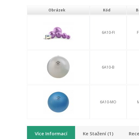
Obrázek
Kód
B
6A10-FI
F
6A10-B
6A10-MO
Více Informací
Ke Stažení (1)
Rece