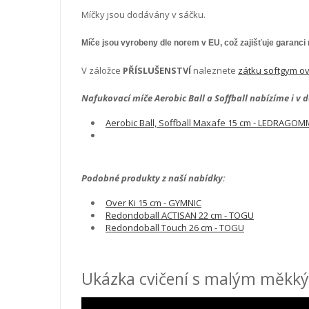
Míčky jsou dodávány v sáčku.
Míče jsou vyrobeny dle norem v EU, což zajišťuje garanci
V záložce
PŘÍSLUŠENSTVÍ
naleznete
zátku softgym ov
Nafukovací míče Aerobic Ball a Soffball nabízíme i v d
Aerobic Ball, Soffball Maxafe 15 cm - LEDRAGO
Podobné produkty z naší nabídky:
Over Ki 15 cm - GYMNIC
Redondoball ACTISAN 22 cm - TOGU
Redondoball Touch 26 cm - TOGU
Ukázka cvičení s malým měkk