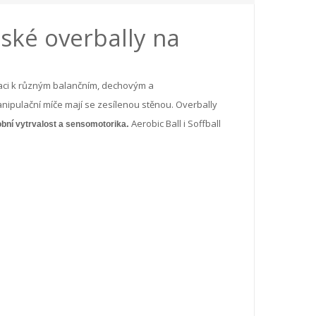
lské overbally na
litaci k různým balančním, dechovým a
nipulační míče mají se zesílenou stěnou. Overbally
Aerobic Ball i Soffball
.
erobní vytrvalost a sensomotorika