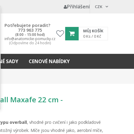
Přihlášení
CZK
Potřebujete poradit?
773 963 775
MŮJ KOŠÍK
(8:00 - 15:00 hod)
My
0
Ks /
0 Kč
info@anatomicke-pomucky.cz
wishlist
(Odpovíme do 24 hodin)
É SADY
CENOVÉ NABÍDKY
ball Maxafe 22 cm -
typu overball
, vhodné pro cvičení i jako podkladové
 totožný výrobek. Míče jsou vhodné jako, aerobní míče,