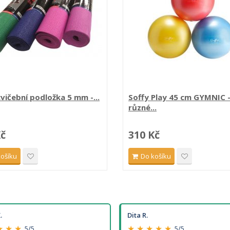
vičební podložka 5 mm -...
Soffy Play 45 cm GYMNIC 
různé...
Kč
310 Kč
košíku
Do košíku
.
Dita R.
★ ★ ★
★ ★ ★ ★ ★
5/5
5/5