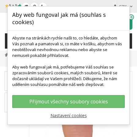
★
5 z 5
CZK
Aby web fungoval jak má (souhlas s
0
cookies)
Hledat
My
wishlist
Abyste na stránkách rychle našli to, co hledáte, abychom
KATEGORIE
Vás poznali a pamatovali si, co máte v košíku, abychom vás
neobtěžovali nevhodnou reklamou nebo abyste se
Přírodní Vědy A Výuka
Výchova Ke Zdraví
nemuseli pokaždé přihlašovat.
Diabetická Noha
Aby web fungoval jak má, potřebujeme Váš souhlas se
zpracováním souborů cookies, malých souborů, které se
dočasně ukládají ve Vašem prohlížeči. Děkujeme, že nám
udělením souhlasu pomáháte náš web zlepšovat.
Přijmout všechny soubory cookies
Nastavení cookies