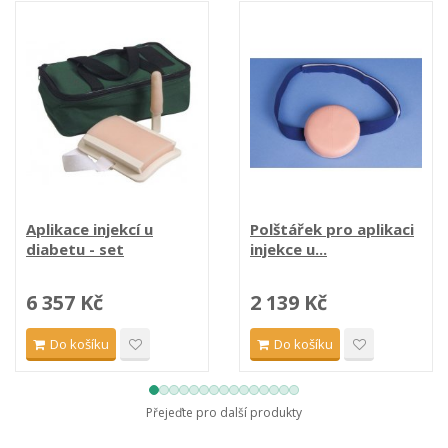
Aplikace injekcí u
Polštářek pro aplikaci
diabetu - set
injekce u...
6 357 Kč
2 139 Kč
Do košíku
Do košíku
Přejeďte pro další produkty