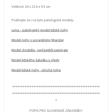
Velikost:
26 x 23.6 x 9.5 cm
Podívejte se i na tyto patologické modely:
Lena – patologický model lidské nohy
Model nohy s poraněními (Wanda)
Model chodidla - nejčastější patologie
M
odel lidského žaludku s vředy
Model lidské nohy - plochá noha
**************************************************
**************************************************
*
POPIS PRO SLOVENSKÉ ZÁKAZNÍKY: