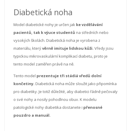
Diabetická noha
Model diabetické nohy je určen jak
ke vzdělávání
pacientů, tak k výuce studentů
na středních nebo
vysokých školách. Diabetická noha je vyrobena z
materiálu, který
věrně imituje lidskou kůži.
Vředy jsou
typickou mikrovaskulární komplikací diabetu, proto je
tento model zaměřen právě na ně.
Tento model
prezentuje tři stádiá vředů dolní
končetiny.
Diabetická noha může sloužit jako připomínka
pro diabetiky. Je totiž důležité, aby diabetici řádně pečovaly
o své nohy a nosily pohodlnou obuv. K modelu
patologické nohy diabetika dostanete i
přenosné
pouzdro a manuál.