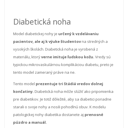
Diabetická noha
Model diabetickej nohy je
určený k vzdelávaniu
pacientov, ale aj k výuke študentov
na stredných a
vysokých školách. Diabetická noha je vyrobená z
materiálu, ktorý
verne imituje ľudskou kožu.
Vredy sú
typickou mikrovaskulárnou komplikáciou diabetu, preto je
tento model zameraný práve na ne.
Tento model
prezentuje tri štádiá vredov dolnej
končatiny.
Diabetická noha môže slúžiť ako pripomienka
pre diabetikov. Je totiž dôležité, aby sa diabetici poriadne
starali o svoje nohy a nosili pohodlnú obuv. K modelu
patologickej nohy diabetika dostanete aj
prenosné
púzdro a manuál.