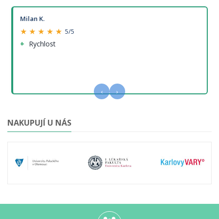
Milan K.
★ ★ ★ ★ ★
5/5
Rychlost
‹
›
NAKUPUJÍ U NÁS