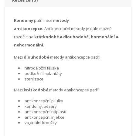
Kondomy
patří mezi
metody
antikoncepce.
Antikoncepční metody je dále možné
rozdělit na
krátkodobé a dlouhodobé, hormonální a
nehormonální.
Mezi
dlouhodobé
metody antikoncepce patří:
nitroděložní tělíska
podkožní implantáty
sterilizace
Mezi
krátkodobé
metody antikoncepce patří:
antikoncepční pilulky
kondomy, pesary
antikoncepční náplasti
antikoncepční injekce
vaginální kroužky