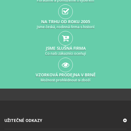
Poradíme a pomůžeme s výběrem
NA TRHU OD ROKU 2005
Jsme česká, rodinná firma s historií
JSME SLUŠNÁ FIRMA
Co naši zákazníci oceňují
VZORKOVÁ PRODEJNA V BRNĚ
Možnost prohlédnout si zboží
UŽITEČNÉ ODKAZY