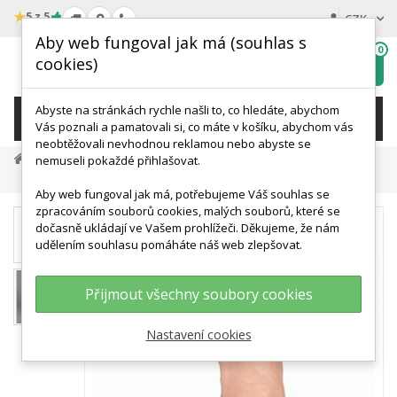
★
5 z 5
CZK
Aby web fungoval jak má (souhlas s
0
cookies)
Hledat
My
wishlist
Abyste na stránkách rychle našli to, co hledáte, abychom
KATEGORIE
Vás poznali a pamatovali si, co máte v košíku, abychom vás
neobtěžovali nevhodnou reklamou nebo abyste se
Anatomické Modely
Modely Pánve A Genitálií
nemuseli pokaždé přihlašovat.
Model Penisu Pro Nácvik Nasazování Kondomu
Aby web fungoval jak má, potřebujeme Váš souhlas se
zpracováním souborů cookies, malých souborů, které se
dočasně ukládají ve Vašem prohlížeči. Děkujeme, že nám
udělením souhlasu pomáháte náš web zlepšovat.
Přijmout všechny soubory cookies
Nastavení cookies