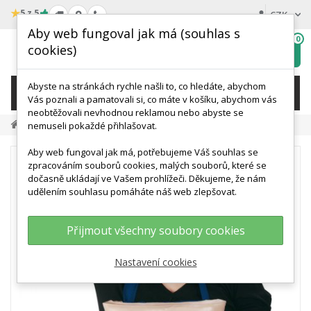
★
5 z 5
CZK
Aby web fungoval jak má (souhlas s
0
cookies)
Hledat
My
wishlist
Abyste na stránkách rychle našli to, co hledáte, abychom
KATEGORIE
Vás poznali a pamatovali si, co máte v košíku, abychom vás
neobtěžovali nevhodnou reklamou nebo abyste se
Model Ženských Prsů
nemuseli pokaždé přihlašovat.
Aby web fungoval jak má, potřebujeme Váš souhlas se
zpracováním souborů cookies, malých souborů, které se
dočasně ukládají ve Vašem prohlížeči. Děkujeme, že nám
udělením souhlasu pomáháte náš web zlepšovat.
Přijmout všechny soubory cookies
Nastavení cookies