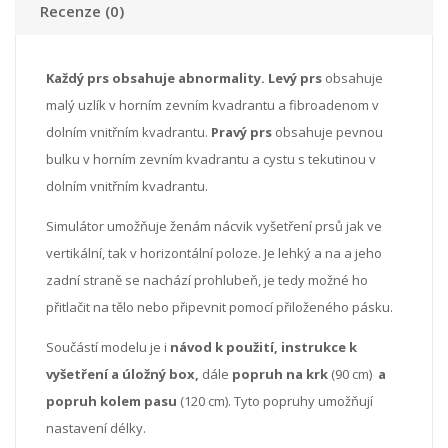
Recenze (0)
Každý prs obsahuje abnormality. Levý prs
obsahuje
malý uzlík v horním zevním kvadrantu a fibroadenom v
dolním vnitřním kvadrantu.
Pravý prs
obsahuje pevnou
bulku v horním zevním kvadrantu a cystu s tekutinou v
dolním vnitřním kvadrantu.
Simulátor umožňuje ženám nácvik vyšetření prsů jak ve
vertikální, tak v horizontální poloze. Je lehký a na a jeho
zadní straně se nachází prohlubeň, je tedy možné ho
přitlačit na tělo nebo připevnit pomocí přiloženého pásku.
Součástí modelu je i
návod k použití, instrukce k
vyšetření a úložný box,
dále
popruh na krk
(90 cm)
a
popruh kolem pasu
(120 cm). Tyto popruhy umožňují
nastavení délky.