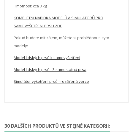
Hmotnost: cca 3 kg
KOMPLETNÍ NABÍDKA MODELŮ A SIMULÁTORŮ PRO
SAMOVYŠETŘENÍ PRSU ZDE
Pokud budete mít zájem, můžete si prohlédnout i tyto
modely:
Model lidských prsů k samovyšetření
Model lidských prsů - 3 samostatná prsa
Simulátor vyšetření prsů - rozšířená verze
30 DALŠÍCH PRODUKTŮ VE STEJNÉ KATEGORII: