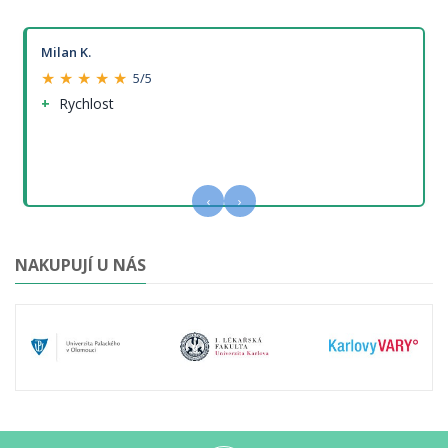
Milan K.
★ ★ ★ ★ ★
5/5
Rychlost
‹
›
NAKUPUJÍ U NÁS