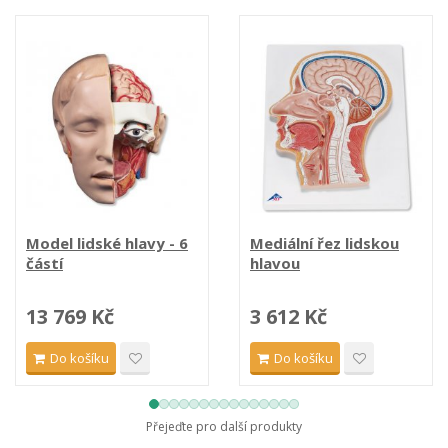
Model lidské hlavy - 6
Mediální řez lidskou
částí
hlavou
13 769 Kč
3 612 Kč
Do košíku
Do košíku
Přejeďte pro další produkty