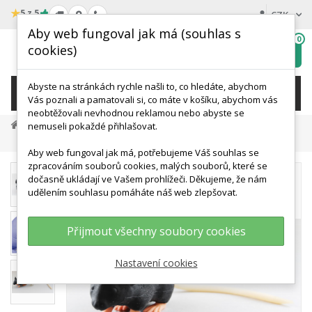
★
5 z 5
CZK
Aby web fungoval jak má (souhlas s
0
cookies)
Hledat
My
wishlist
Abyste na stránkách rychle našli to, co hledáte, abychom
KATEGORIE
Vás poznali a pamatovali si, co máte v košíku, abychom vás
neobtěžovali nevhodnou reklamou nebo abyste se
Veterinární Modely A Simulace
nemuseli pokaždé přihlašovat.
Ostatní Zoologické Modely
Model Myši - MIMICKY
Aby web fungoval jak má, potřebujeme Váš souhlas se
zpracováním souborů cookies, malých souborů, které se
dočasně ukládají ve Vašem prohlížeči. Děkujeme, že nám
udělením souhlasu pomáháte náš web zlepšovat.
Přijmout všechny soubory cookies
Nastavení cookies