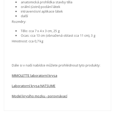
anatomická prohlídka stavby těla
orální (ústní) podání látek
intravenósní aplikace látek
další
Rozměry:
Tělo: cca 7 x 4 x 3 cm, 25 g
Ocas: cca 13 cm (obnažená oblast cca 11 cm), 3 g
Hmotnost: cca 0,7 kg
Dále si v naší nabídce můžete prohlédnout tyto produkty:
MIMOLETTE laboratorní krysa
Laboratorní krysa NATSUME
Model krysího mozku - porovnávací