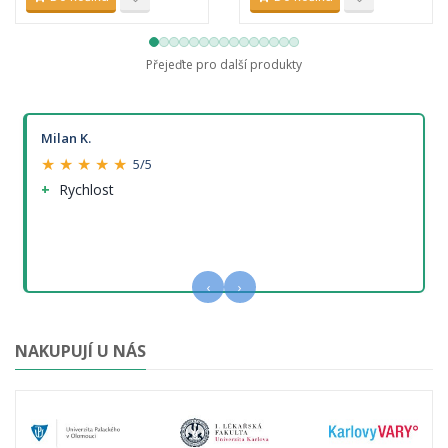
Přejeďte pro další produkty
Milan K.
★ ★ ★ ★ ★
5/5
Rychlost
‹
›
NAKUPUJÍ U NÁS