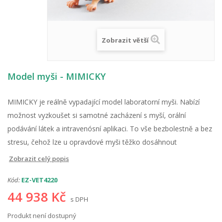
Zobrazit větší
Model myši - MIMICKY
MIMICKY je reálně vypadající model laboratorní myši. Nabízí
možnost vyzkoušet si samotné zacházení s myší, orální
podávání látek a intravenósní aplikaci. To vše bezbolestně a bez
stresu, čehož lze u opravdové myši těžko dosáhnout
Zobrazit celý popis
Kód:
EZ-VET4220
44 938 Kč
s DPH
Produkt není dostupný