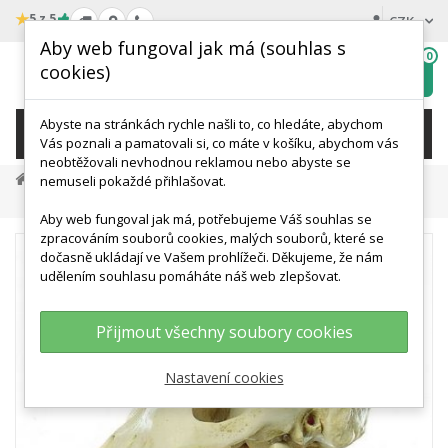
★
5 z 5
CZK
Aby web fungoval jak má (souhlas s
0
cookies)
Hledat
My
wishlist
Abyste na stránkách rychle našli to, co hledáte, abychom
KATEGORIE
Vás poznali a pamatovali si, co máte v košíku, abychom vás
neobtěžovali nevhodnou reklamou nebo abyste se
Přírodní Vědy A Výuka
Biologie
Zoologie
nemuseli pokaždé přihlašovat.
Lebka Gorilího Samce - Model
Aby web fungoval jak má, potřebujeme Váš souhlas se
zpracováním souborů cookies, malých souborů, které se
dočasně ukládají ve Vašem prohlížeči. Děkujeme, že nám
udělením souhlasu pomáháte náš web zlepšovat.
Přijmout všechny soubory cookies
Nastavení cookies