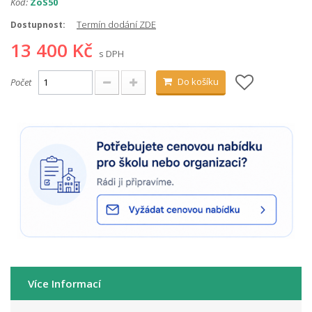
Kód:
ZoS50
Termín dodání ZDE
Dostupnost:
13 400 Kč
s DPH
Do košíku
Počet
Více Informací