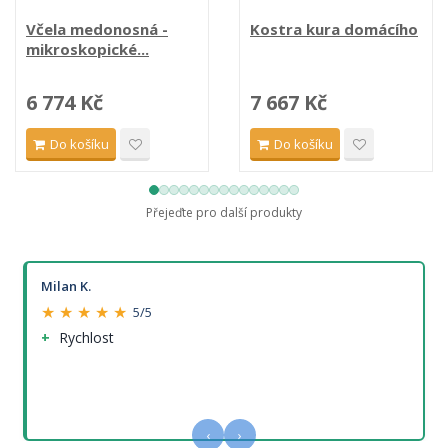
Včela medonosná -
Kostra kura domácího
mikroskopické...
6 774 Kč
7 667 Kč
Do košíku
Do košíku
Přejeďte pro další produkty
Milan K.
★ ★ ★ ★ ★
5/5
Rychlost
‹
›