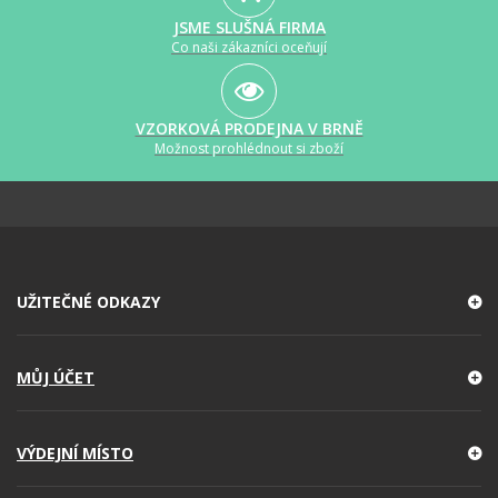
JSME SLUŠNÁ FIRMA
Co naši zákazníci oceňují
VZORKOVÁ PRODEJNA V BRNĚ
Možnost prohlédnout si zboží
UŽITEČNÉ ODKAZY
MŮJ ÚČET
VÝDEJNÍ MÍSTO