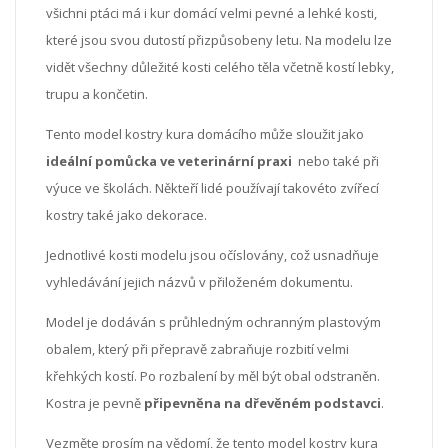
všichni ptáci má i kur domácí velmi pevné a lehké kosti,
které jsou svou dutostí přizpůsobeny letu. Na modelu lze
vidět všechny důležité kosti celého těla včetně kostí lebky,
trupu a končetin.
Tento model kostry kura domácího může sloužit jako
ideální pomůcka ve veterinární praxi
nebo také při
výuce ve školách. Někteří lidé používají takovéto zvířecí
kostry také jako dekorace.
Jednotlivé kosti modelu jsou očíslovány, což usnadňuje
vyhledávání jejich názvů v přiloženém dokumentu.
Model je dodáván s průhledným ochranným plastovým
obalem, který při přepravě zabraňuje rozbití velmi
křehkých kostí. Po rozbalení by měl být obal odstraněn.
Kostra je pevně
připevněna na dřevěném podstavci
.
Vezměte prosím na vědomí, že tento model kostry kura