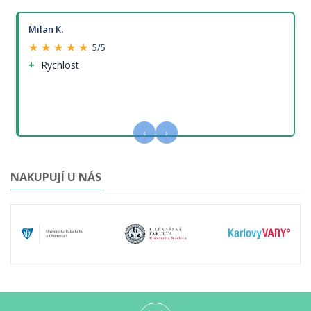
Milan K.
★ ★ ★ ★ ★
5/5
Rychlost
‹
›
NAKUPUJÍ U NÁS