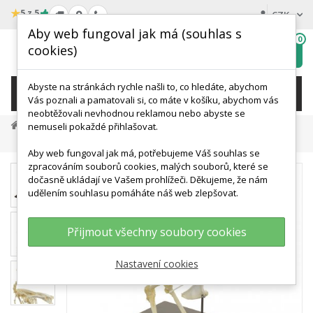
★
5 z 5
CZK
Aby web fungoval jak má (souhlas s
0
cookies)
Hledat
My
wishlist
Abyste na stránkách rychle našli to, co hledáte, abychom
KATEGORIE
Vás poznali a pamatovali si, co máte v košíku, abychom vás
neobtěžovali nevhodnou reklamou nebo abyste se
Přírodní Vědy A Výuka
Biologie
Zoologie
nemuseli pokaždé přihlašovat.
Kostra Kura Domácího
Aby web fungoval jak má, potřebujeme Váš souhlas se
zpracováním souborů cookies, malých souborů, které se
dočasně ukládají ve Vašem prohlížeči. Děkujeme, že nám
udělením souhlasu pomáháte náš web zlepšovat.
Přijmout všechny soubory cookies
Nastavení cookies