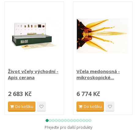
Život včely východní -
Včela medonosná -
Apis cerana
mikroskopické...
2 683 Kč
6 774 Kč
Do košíku
Do košíku
Přejeďte pro další produkty