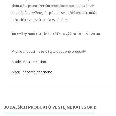
domácího je přirozeným produktem pocházejícím ze
skutečného zvířete, tím pádem se každý produkt může
lehce lišit svou velikostí a vzhledem.
Rozměry modelu
(délka x šířka x výška): 18 x 15 x 28 cm
Prohlédnout si můžete i tyto podobné produkty:
Model kura domácího
Model bažanta obecného
30 DALŠÍCH PRODUKTŮ VE STEJNÉ KATEGORII: