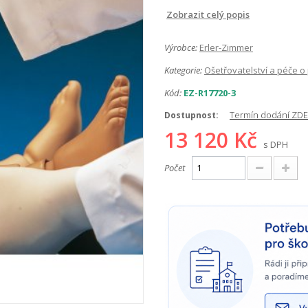
Zobrazit celý popis
Výrobce:
Erler-Zimmer
Kategorie:
Ošetřovatelství a péče o
Kód:
EZ-R17720-3
Termín dodání ZDE
Dostupnost:
13 120 Kč
s DPH
Počet