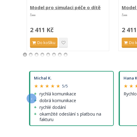
Model pro simulaci péče o dítě
Model 
-...
-...
2 411 Kč
2 411
Do košíku
Do 
Michal K.
Hana K
★ ★ ★ ★ ★
★ ★ 
5/5
e a
rychlá komunikace
Rychlo
‹
dobrá komunikace
rychlé dodání
okamžité odeslání s platbou na
fakturu
nenalezl jsem (tedy krom cen
modelů, které ale nejsou jinde