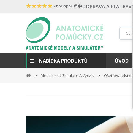
★
★
★
★
★
5 z 5
Doporučuje
DOPRAVA A PLATBY
V
NABÍDKA PRODUKTŮ
ÚVOD
Medicínská Simulace A Výcvik
Ošetřovatelství