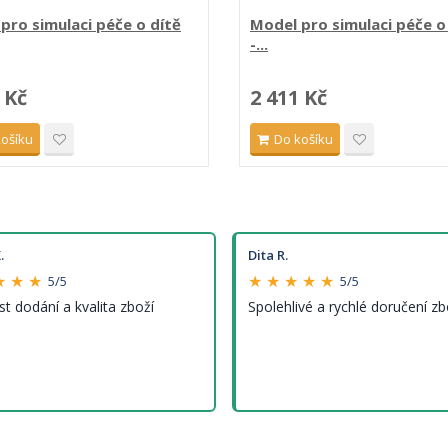
pro simulaci péče o dítě
Model pro simulaci péče o
-...
 Kč
2 411 Kč
košíku
Do košíku
.
Dita R.
★ ★ ★
★ ★ ★ ★ ★
5/5
5/5
st dodání a kvalita zboží
Spolehlivé a rychlé doručení zb