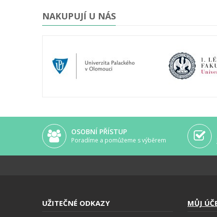
lepší...)
NAKUPUJÍ U NÁS
OSOBNÍ PŘÍSTUP
Poradíme a pomůžeme s výběrem
UŽITEČNÉ ODKAZY
MŮJ ÚČ