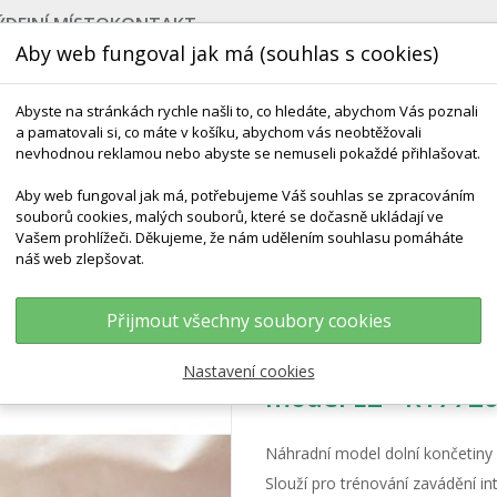
ÝDEJNÍ MÍSTO
KONTAKT
Aby web fungoval jak má (souhlas s cookies)
Abyste na stránkách rychle našli to, co hledáte, abychom Vás poznali
a pamatovali si, co máte v košíku, abychom vás neobtěžovali
nevhodnou reklamou nebo abyste se nemuseli pokaždé přihlašovat.
Aby web fungoval jak má, potřebujeme Váš souhlas se zpracováním
souborů cookies, malých souborů, které se dočasně ukládají ve
NEJPRODÁVANĚJŠÍ
VÝCHOVA KE ZDRAVÍ
VÝHODN
Vašem prohlížeči. Děkujeme, že nám udělením souhlasu pomáháte
náš web zlepšovat.
 A Péče O Pacienta
Náhradní Simulátor Pro Intraoseální Infuzi Pro Mod
Přijmout všechny soubory cookies
Náhradní simuláto
Nastavení cookies
model EZ - R1772
Náhradní model dolní končetin
Slouží pro trénování zavádění int