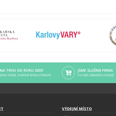
NA TRHU OD ROKU 2005
JSME SLUŠNÁ FIRMA
Jsme česká, rodinná firma s historií
Co naši zákazníci oceňují
ET
VÝDEJNÍ MÍSTO