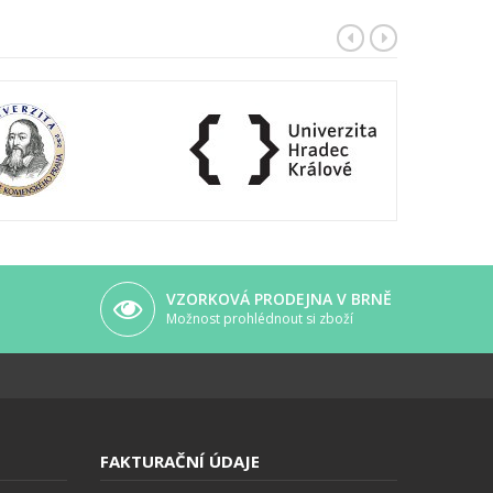
VZORKOVÁ PRODEJNA V BRNĚ
Možnost prohlédnout si zboží
FAKTURAČNÍ ÚDAJE