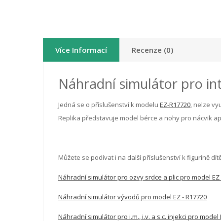
Více Informací
Recenze (0)
Náhradní simulátor pro int
Jedná se o příslušenství k modelu
EZ-R17720
, nelze vy
Replika představuje model bérce a nohy pro nácvik apli
Můžete se podívat i na další příslušenství k figuríně dítě
Náhradní simulátor pro ozvy srdce a plic pro model EZ
Náhradní simulátor vývodů pro model EZ - R17720
Náhradní simulátor pro i.m., i.v. a s.c. injekci pro model