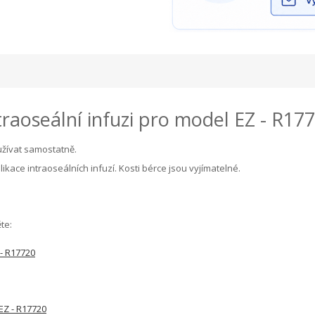
raoseální infuzi pro model EZ - R17
užívat samostatně.
kace intraoseálních infuzí. Kosti bérce jsou vyjímatelné.
te:
 - R17720
 EZ - R17720