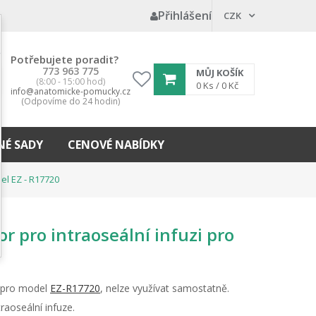
Přihlášení
CZK
Potřebujete poradit?
773 963 775
MŮJ KOŠÍK
(8:00 - 15:00 hod)
My
0
Ks /
0 Kč
info@anatomicke-pomucky.cz
wishlist
(Odpovíme do 24 hodin)
É SADY
CENOVÉ NABÍDKY
el EZ - R17720
r pro intraoseální infuzi pro
0
y pro model
EZ-R17720
, nelze využívat samostatně.
raoseální infuze.