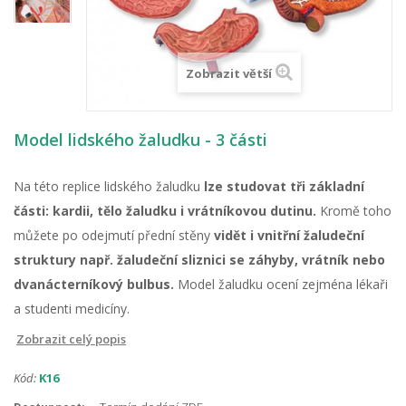
Zobrazit větší
Model lidského žaludku - 3 části
Na této replice lidského žaludku
lze studovat tři základní
části: kardii, tělo žaludku i vrátníkovou dutinu.
Kromě toho
můžete po odejmutí přední stěny
vidět i vnitřní žaludeční
struktury např. žaludeční sliznici se záhyby, vrátník nebo
dvanácterníkový bulbus.
Model žaludku ocení zejména lékaři
a studenti medicíny.
Zobrazit celý popis
Kód:
K16