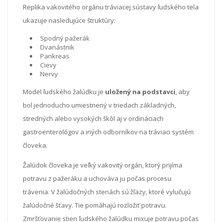
Replika vakovitého orgánu tráviacej sústavy ľudského tela
ukazuje nasledujúce štruktúry:
Spodný pažerák
Dvanástnik
Pankreas
Cievy
Nervy
Model ľudského žalúdku je
uložený na podstavci
, aby
bol jednoducho umiestnený v triedach základných,
stredných alebo vysokých škôl aj v ordináciach
gastroenterológov a iných odborníkov na tráviaci systém
človeka.
Žalúdok človeka je veľký vakovitý orgán, ktorý prijíma
potravu z pažeráku a uchováva ju počas procesu
trávenia. V žalúdočných stenách sú žľazy, ktoré vylučujú
žalúdočné šťavy. Tie pomáhajú rozložiť potravu.
Zmršťovanie stien ľudského žalúdku mixuje potravu počas