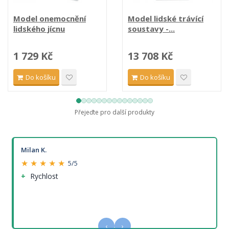
Model onemocnění
Model lidské trávící
lidského jícnu
soustavy -...
1 729 Kč
13 708 Kč
Do košíku
Do košíku
Přejeďte pro další produkty
Milan K.
★ ★ ★ ★ ★
5/5
Rychlost
‹
›