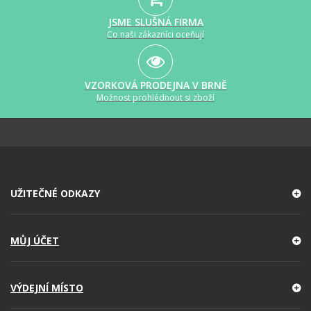
JSME SLUŠNÁ FIRMA
Co naši zákazníci oceňují
VZORKOVÁ PRODEJNA V BRNĚ
Možnost prohlédnout si zboží
UŽITEČNÉ ODKAZY
MŮJ ÚČET
VÝDEJNÍ MÍSTO