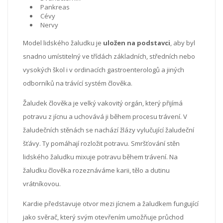
Pankreas
Cévy
Nervy
Model lidského žaludku je
uložen na podstavci
, aby byl
snadno umístitelný ve třídách základních, středních nebo
vysokých škol i v ordinacích gastroenterologů a jiných
odborníků na trávící systém člověka.
Žaludek člověka je velký vakovitý orgán, který přijímá
potravu z jícnu a uchovává ji během procesu trávení. V
žaludečních stěnách se nachází žlázy vylučující žaludeční
šťávy. Ty pomáhají rozložit potravu. Smršťování stěn
lidského žaludku mixuje potravu během trávení. Na
žaludku člověka rozeznáváme karii, tělo a dutinu
vrátníkovou.
Kardie představuje otvor mezi jícnem a žaludkem fungující
jako svěrač, který svým otevřením umožňuje průchod