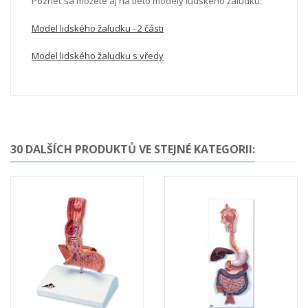
Pozrieť sa môžete aj na tieto modely ľudského žalúdku:
Model lidského žaludku - 2 části
Model lidského žaludku s vředy
30 DALŠÍCH PRODUKTŮ VE STEJNÉ KATEGORII: