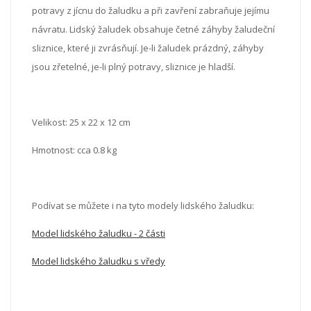
potravy z jícnu do žaludku a při zavření zabraňuje jejímu
návratu. Lidský žaludek obsahuje četné záhyby žaludeční
sliznice, které ji zvrásňují. Je-li žaludek prázdný, záhyby
jsou zřetelné, je-li plný potravy, sliznice je hladší.
Velikost:
25 x 22 x 12 cm
Hmotnost: cca 0.8 kg
Podívat se můžete i na tyto modely lidského žaludku:
Model lidského žaludku - 2 části
Model lidského žaludku s vředy