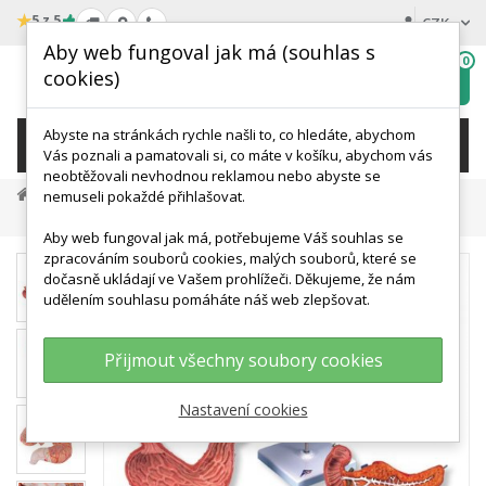
★
5 z 5
CZK
Aby web fungoval jak má (souhlas s
0
cookies)
Hledat
My
wishlist
Abyste na stránkách rychle našli to, co hledáte, abychom
KATEGORIE
Vás poznali a pamatovali si, co máte v košíku, abychom vás
neobtěžovali nevhodnou reklamou nebo abyste se
Anatomické Modely
Modely Trávicí Soustavy
nemuseli pokaždé přihlašovat.
Model Lidského Žaludku - 3 Části
Aby web fungoval jak má, potřebujeme Váš souhlas se
zpracováním souborů cookies, malých souborů, které se
dočasně ukládají ve Vašem prohlížeči. Děkujeme, že nám
udělením souhlasu pomáháte náš web zlepšovat.
Přijmout všechny soubory cookies
Nastavení cookies