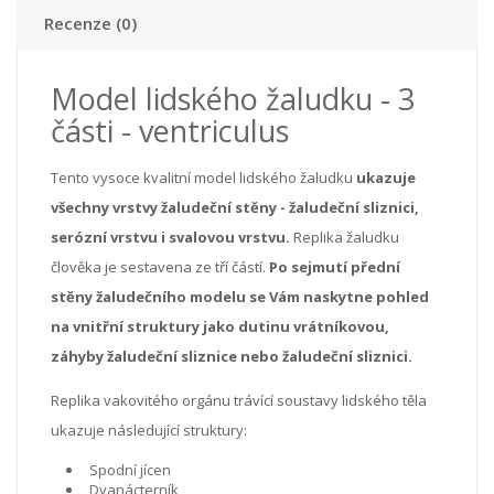
Recenze (0)
Model lidského žaludku - 3
části - ventriculus
Tento vysoce kvalitní model lidského žaludku
ukazuje
všechny vrstvy žaludeční stěny - žaludeční sliznici,
serózní vrstvu i svalovou vrstvu.
Replika žaludku
člověka je sestavena ze tří částí.
Po sejmutí přední
stěny žaludečního modelu se Vám naskytne pohled
na vnitřní struktury jako dutinu vrátníkovou,
záhyby žaludeční sliznice nebo žaludeční sliznici.
Replika vakovitého orgánu trávící soustavy lidského těla
ukazuje následující struktury:
Spodní jícen
Dvanácterník