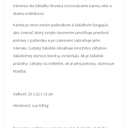
trávenia. Na žalúdku človeka rozoznávame karniu, telo a
dutinu vrátnikovú.
Kardia je otvor medzi pažerákom a žalúdkom fungujúci
ako zvierač, ktorý svojím otvorením umožňuje priechod
potravy z pažerúku a pri zatvorení zabraňuje jeho
návratu. Ľudský žalúdok obsahuje množstvo záhybov
žalúdočnej sliznice, ktoré ju zvrásňujú. Ak je žalúdok
prázdny, záhyby sú viditeľné, ak je plný potravy, sliznica je
hladšia.
Veľkosť:
25 x 22 x 12 cm
Hmotnosť: cca 0.8 kg