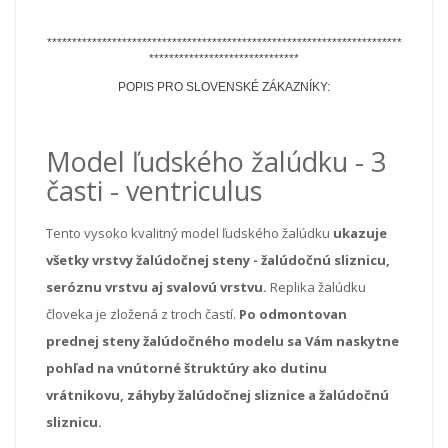
***********************************************************************
******************************
POPIS PRO SLOVENSKÉ ZÁKAZNÍKY:
Model ľudského žalúdku - 3
časti - ventriculus
Tento vysoko kvalitný model ľudského žalúdku
ukazuje
všetky vrstvy žalúdočnej steny - žalúdočnú sliznicu,
seróznu vrstvu aj svalovú vrstvu.
Replika žalúdku
človeka je zložená z troch častí.
Po odmontovan
prednej steny žalúdočného modelu sa Vám naskytne
pohľad na vnútorné štruktúry ako dutinu
vrátnikovu, záhyby žalúdočnej sliznice a žalúdočnú
sliznicu.