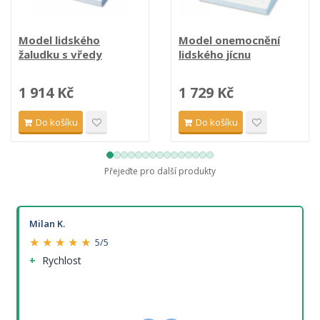
Model lidského
Model onemocnění
žaludku s vředy
lidského jícnu
1 914 Kč
1 729 Kč
Do košíku
Do košíku
Přejeďte pro další produkty
Milan K.
★ ★ ★ ★ ★
5/5
Rychlost