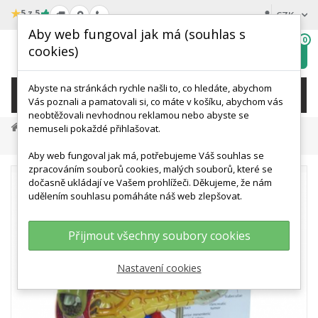
★
5 z 5
CZK
Aby web fungoval jak má (souhlas s
0
cookies)
Hledat
My
wishlist
Abyste na stránkách rychle našli to, co hledáte, abychom
KATEGORIE
Vás poznali a pamatovali si, co máte v košíku, abychom vás
neobtěžovali nevhodnou reklamou nebo abyste se
Anatomické Modely
Modely Trávicí Soustavy
nemuseli pokaždé přihlašovat.
Model Slinivky Břišní
Aby web fungoval jak má, potřebujeme Váš souhlas se
zpracováním souborů cookies, malých souborů, které se
dočasně ukládají ve Vašem prohlížeči. Děkujeme, že nám
udělením souhlasu pomáháte náš web zlepšovat.
Přijmout všechny soubory cookies
Nastavení cookies