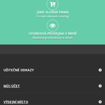
JSME SLUŠNÁ FIRMA
Co naši zákazníci oceňují
VZORKOVÁ PRODEJNA V BRNĚ
Možnost prohlédnout si zboží
UŽITEČNÉ ODKAZY
MŮJ ÚČET
VÝDEJNÍ MÍSTO