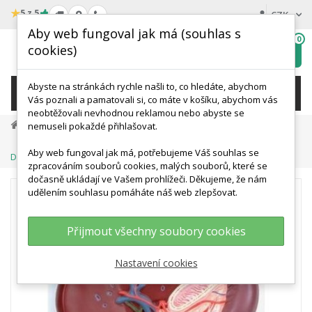
★
5 z 5
CZK
Aby web fungoval jak má (souhlas s
0
cookies)
Hledat
My
wishlist
Abyste na stránkách rychle našli to, co hledáte, abychom
KATEGORIE
Vás poznali a pamatovali si, co máte v košíku, abychom vás
neobtěžovali nevhodnou reklamou nebo abyste se
Anatomické Modely
Modely Trávicí Soustavy
nemuseli pokaždé přihlašovat.
Model Lidských Jater Se Žlučníkem, Slinivkou Břišní A
Aby web fungoval jak má, potřebujeme Váš souhlas se
Dvanáctníkem
zpracováním souborů cookies, malých souborů, které se
dočasně ukládají ve Vašem prohlížeči. Děkujeme, že nám
udělením souhlasu pomáháte náš web zlepšovat.
Přijmout všechny soubory cookies
Nastavení cookies