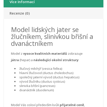
Více Informací
Recenze (0)
Model lidských jater se
žlučníkem, slinivkou břišní a
dvanáctníkem
Model z
vysoce kvalitních materiálů
zobrazuje
játra
(hepar) a
následující okolní struktury
:
žlučový měchýř (vesica fellea)
hlavní žlučovod (ductus choledochus)
společný jaterní vývod (ductus hepaticus)
vývod žlučníku (ductus cysticus)
slinivka břišní (pancreas)
dvanáctník (duodenum)
Model Vás osloví především kvůli
přijatelné ceně
,