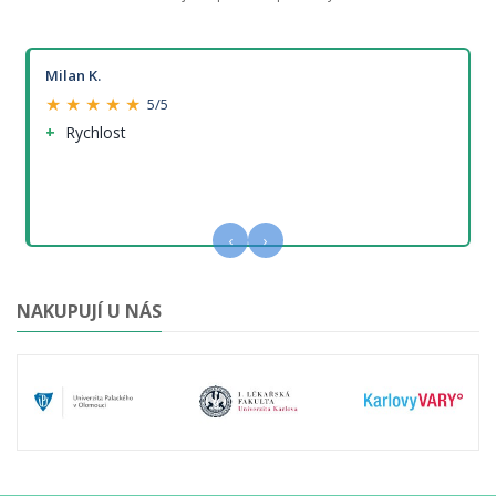
Milan K.
★ ★ ★ ★ ★
5/5
Rychlost
‹
›
NAKUPUJÍ U NÁS