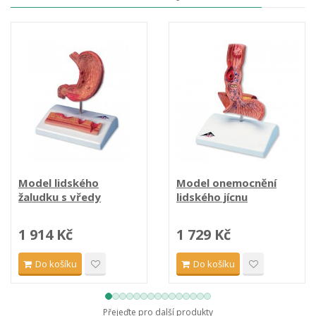
Model lidského
Model onemocnění
žaludku s vředy
lidského jícnu
1 914 Kč
1 729 Kč
Do košíku
Do košíku
Přejeďte pro další produkty