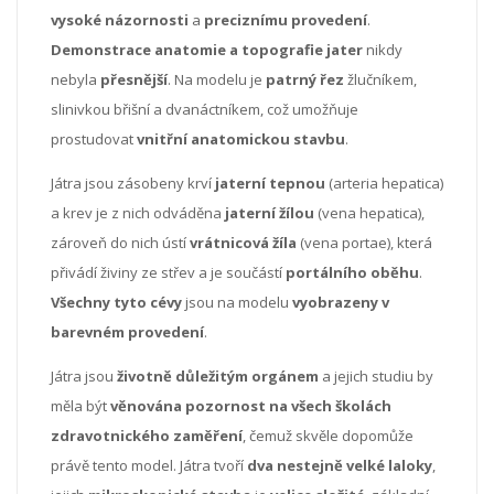
vysoké názornosti
a
preciznímu provedení
.
Demonstrace anatomie a topografie jater
nikdy
nebyla
přesnější
. Na modelu je
patrný řez
žlučníkem,
slinivkou břišní a dvanáctníkem, což umožňuje
prostudovat
vnitřní anatomickou stavbu
.
Játra jsou zásobeny krví
jaterní tepnou
(arteria hepatica)
a krev je z nich odváděna
jaterní žílou
(vena hepatica),
zároveň do nich ústí
vrátnicová žíla
(vena portae), která
přivádí živiny ze střev a je součástí
portálního oběhu
.
Všechny tyto cévy
jsou na modelu
vyobrazeny v
barevném provedení
.
Játra jsou
životně důležitým orgánem
a jejich studiu by
měla být
věnována pozornost na všech školách
zdravotnického zaměření
,
čemuž skvěle dopomůže
právě tento model. Játra tvoří
dva nestejně velké laloky
,