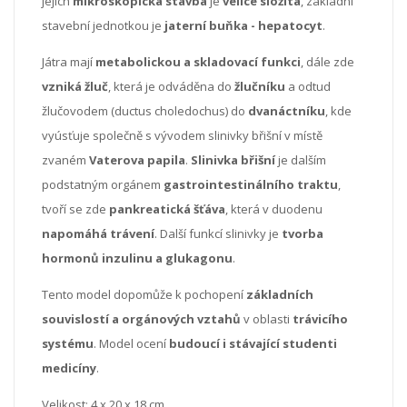
jejich
mikroskopická stavba
je
velice složitá
, základní
stavební jednotkou je
jaterní buňka - hepatocyt
.
Játra mají
metabolickou a skladovací funkci
, dále zde
vzniká žluč
, která je odváděna do
žlučníku
a odtud
žlučovodem (ductus choledochus) do
dvanáctníku
, kde
vyúsťuje společně s vývodem slinivky břišní v místě
zvaném
Vaterova papila
.
Slinivka břišní
je dalším
podstatným orgánem
gastrointestinálního traktu
,
tvoří se zde
pankreatická šťáva
, která v duodenu
napomáhá trávení
. Další funkcí slinivky je
tvorba
hormonů inzulinu a glukagonu
.
Tento model dopomůže k pochopení
základních
souvislostí a orgánových vztahů
v oblasti
trávicího
systému
. Model ocení
budoucí i stávající studenti
medicíny
.
Velikost: 4 x 20 x 18 cm