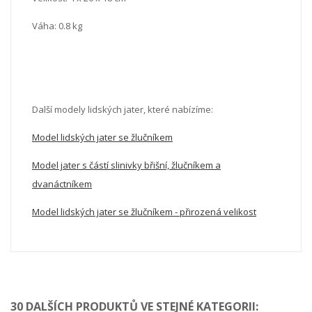
Váha: 0.8 kg
Další modely lidských jater, které nabízíme:
Model lidských jater se žlučníkem
Model jater s částí slinivky břišní, žlučníkem a
dvanáctníkem
Model lidských jater se žlučníkem - přirozená velikost
30 DALŠÍCH PRODUKTŮ VE STEJNÉ KATEGORII: