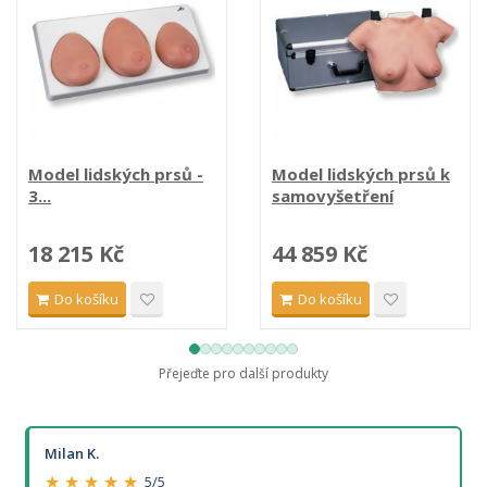
Model lidských prsů -
Model lidských prsů k
3...
samovyšetření
18 215 Kč
44 859 Kč
Do košíku
Do košíku
Přejeďte pro další produkty
Milan K.
★ ★ ★ ★ ★
5/5