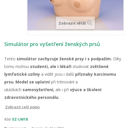
Zobrazit větší
Simulátor pro vyšetření ženských prsů
Tento
simulátor zachycuje ženské prsy i s podpažím.
Díky
tomu mohou
studenti, ale i lékaři
studovat
zvětšené
lymfatické uzliny
a vidět jsou i další
příznaky karcinomu
prsu
.
Model se uplatní
při trénování a
ukázkách
samovyšetření,
ale i při
výuce a školení
zdravotnického personálu.
Zobrazit celý popis
Kód:
EZ-LM18