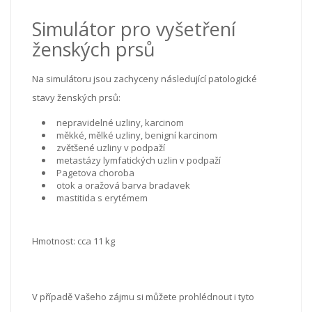
Simulátor pro vyšetření
ženských prsů
Na simulátoru jsou zachyceny následující patologické
stavy ženských prsů:
nepravidelné uzliny, karcinom
měkké, mělké uzliny, benigní karcinom
zvětšené uzliny v podpaží
metastázy lymfatických uzlin v podpaží
Pagetova choroba
otok a oražová barva bradavek
mastitida s erytémem
Hmotnost: cca 11 kg
V případě Vašeho zájmu si můžete prohlédnout i tyto