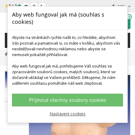
★
5 z 5
CZK
Aby web fungoval jak má (souhlas s
0
cookies)
Hledat
My
wishlist
Abyste na stránkách rychle našli to, co hledáte, abychom
KATEGORIE
Vás poznali a pamatovali si, co máte v košíku, abychom vás
neobtěžovali nevhodnou reklamou nebo abyste se
Anatomické Modely
Modely Prsu A Vyšetření Prsu
nemuseli pokaždé přihlašovat.
Simulátor Pro Vyšetření Ženských Prsů
Aby web fungoval jak má, potřebujeme Váš souhlas se
zpracováním souborů cookies, malých souborů, které se
dočasně ukládají ve Vašem prohlížeči. Děkujeme, že nám
udělením souhlasu pomáháte náš web zlepšovat.
Přijmout všechny soubory cookies
Nastavení cookies