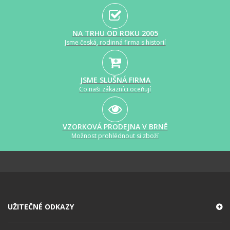
NA TRHU OD ROKU 2005
Jsme česká, rodinná firma s historií
JSME SLUŠNÁ FIRMA
Co naši zákazníci oceňují
VZORKOVÁ PRODEJNA V BRNĚ
Možnost prohlédnout si zboží
UŽITEČNÉ ODKAZY