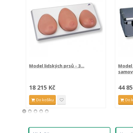
Model lidských prsů - 3...
Model 
samov
18 215 Kč
44 85
Do košíku
Do 