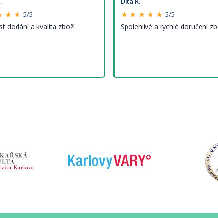
.
Dita R.
★ ★ ★
★ ★ ★ ★ ★
5/5
5/5
st dodání a kvalita zboží
Spolehlivé a rychlé doručení zb