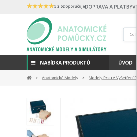
★
★
★
★
★
5 z 5
Doporučuje
DOPRAVA A PLATBY
V
NABÍDKA PRODUKTŮ
ÚVOD
Anatomické Modely
Modely Prsu A Vyšetření 