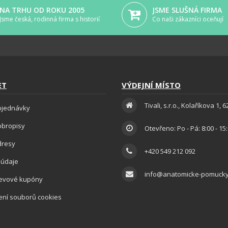
NA TRHU OD ROKU 2005
JSME SLUŠNÁ FIRMA
Jsme česká, rodinná firma s historií
Co naši zákazníci oceňují
ET
VÝDEJNÍ MÍSTO
Tivali, s.r.o., Kolaříkova 1, 
bjednávky
obropisy
Otevřeno: Po - Pá: 8:00 - 15
dresy
+420 549 212 092
 údaje
info@anatomicke-pomucky
levové kupóny
ení souborů cookies