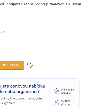
kost, podpaží
a
žebra.
Model je
dodáván s kufrem.
 prsu
Do košíku