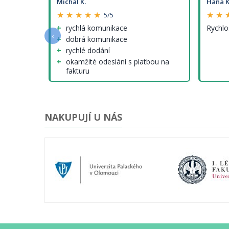
Michal K.
Hana K
★ ★ ★ ★ ★
★ ★ 
5/5
e a
rychlá komunikace
Rychlo
‹
dobrá komunikace
rychlé dodání
okamžité odeslání s platbou na
fakturu
nenalezl jsem (tedy krom cen
modelů, které ale nejsou jinde
lepší...)
NAKUPUJÍ U NÁS