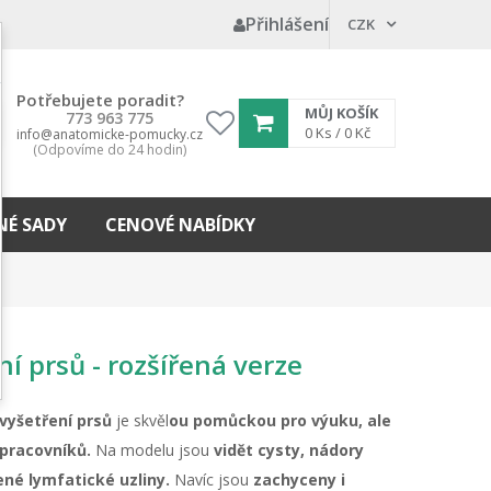
Přihlášení
CZK
Potřebujete poradit?
MŮJ KOŠÍK
773 963 775
My
0
Ks /
0 Kč
info@anatomicke-pomucky.cz
(Odpovíme do 24 hodin)
wishlist
É SADY
CENOVÉ NABÍDKY
í prsů - rozšířená verze
vyšetření prsů
je skvěl
ou pomůckou
pro výuku, ale
 pracovníků.
Na modelu jsou
vidět cysty, nádory
ené lymfatické uzliny.
Navíc jsou
zachyceny i