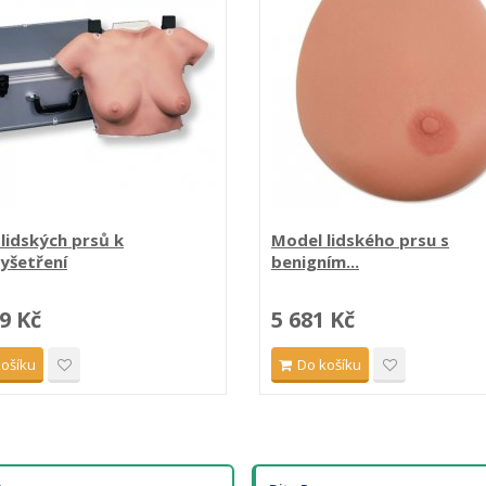
lidských prsů k
Model lidského prsu s
yšetření
benigním...
9 Kč
5 681 Kč
košíku
Do košíku