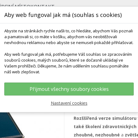
ÝDEJNÍ MÍSTO
KONTAKT
Aby web fungoval jak má (souhlas s cookies)
Abyste na stránkách rychle našli to, co hledáte, abychom Vás poznali
a pamatovali si, co máte v košíku, abychom vás neobtěžovali
nevhodnou reklamou nebo abyste se nemuseli pokaždé přihlašovat.
Aby web fungoval jak má, potřebujeme Váš souhlas se zpracováním
souborů cookies, malých souborů, které se dočasně ukládají ve
NEJPRODÁVANĚJŠÍ
VÝCHOVA KE ZDRAVÍ
VÝHODN
Vašem prohlížeči. Děkujeme, že nám udělením souhlasu pomáháte
náš web zlepšovat.
Prsu
Simulátor Vyšetření Prsů - Rozšířená Verze
Přijmout všechny soubory cookies
Simulátor vyšetřen
Nastavení cookies
Rozššířená verze
simulátoru 
také školení zdravotnických
zhoubné, nezhoubné
a
zvětš