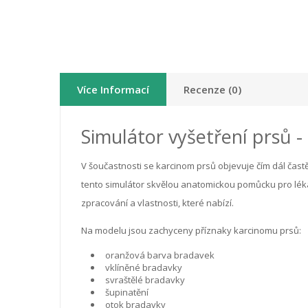
Více Informací
Recenze (0)
Simulátor vyšetření prsů -
V šoučastnosti se karcinom prsů objevuje čím dál čast
tento simulátor skvělou anatomickou pomůcku pro lékaře
zpracování a vlastnosti, které nabízí.
Na modelu jsou zachyceny příznaky karcinomu prsů:
oranžová barva bradavek
vklíněné bradavky
svraštělé bradavky
šupinatění
otok bradavky