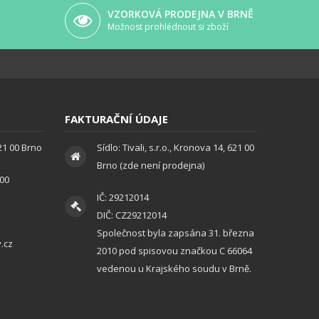
VZORKOVÁ PRODEJNA V BRNĚ
Možnost prohlédnout si zboží
FAKTURAČNÍ ÚDAJE
621 00 Brno
Sídlo: Tivali, s.r.o., Kronova 14, 621 00
Brno (zde není prodejna)
:00
IČ: 29212014
DIČ: CZ29212014
Společnost byla zapsána 31. března
.cz
2010 pod spisovou značkou C 66064
vedenou u Krajského soudu v Brně.