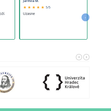
Jarmila M.
★ ★ ★ ★ ★
5/5
oží.
Uzasne
›