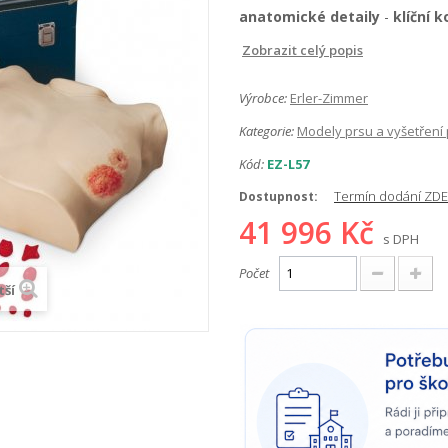
anatomické detaily
-
klíční 
Zobrazit celý popis
Výrobce:
Erler-Zimmer
Kategorie:
Modely prsu a vyšetření
Kód:
EZ-L57
Termín dodání ZDE
Dostupnost:
41 996 Kč
s DPH
Počet
tší