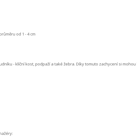
průměru od 1 - 4 cm
udníku - klíční kost, podpaží a také žebra. Díky tomuto zachycení si moho
.
enažéry: