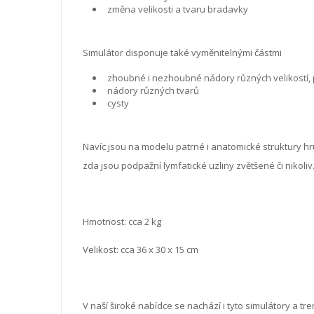
změna velikosti a tvaru bradavky
Simulátor disponuje také vyměnitelnými částmi
zhoubné i nezhoubné nádory různých velikostí, 
nádory různých tvarů
cysty
Navíc jsou na modelu patrné i anatomické struktury hr
zda jsou podpažní lymfatické uzliny zvětšené či nikoliv
Hmotnost: cca 2 kg
Velikost: cca 36 x 30 x 15 cm
V naší široké nabídce se nachází i tyto simulátory a tr