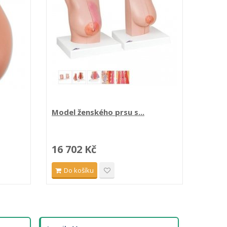
Model ženského prsu s...
Model
16 702 Kč
36 7
Do košíku
Do 