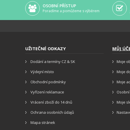
OSOBNÍ PŘÍSTUP
Poradíme a pomůžeme s výběrem
UŽITEČNÉ ODKAZY
MŮJ ÚČ
Dodání a termíny CZ & SK
Moje o
Výdejní místo
Moje d
Obchodní podmínky
Moje a
Vyřízení reklamace
Osobní
Vrácení zboží do 14 dnů
Moje s
Ochrana osobních údajů
Nastav
Mapa stránek