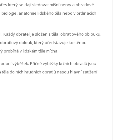
přes který se dají sledovat míšní nervy a obratlové
 biologie, anatomie lidského těla nebo v ordinacích
. Každý obratel je složen z těla, obratlového oblouku,
ěn obratlový oblouk, který představuje kostěnou
ý probíhá v lidském těle mícha.
kloubní výběžek. Příčné výběžky krčních obratlů jsou
 těla dolních hrudních obratlů nesou hlavní zatížení