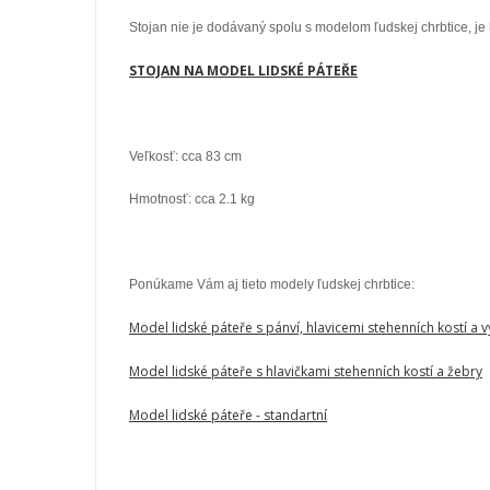
Stojan nie je dodávaný spolu s modelom ľudskej chrbtice, je
STOJAN NA MODEL LIDSKÉ PÁTEŘE
Veľkosť: cca 83 cm
Hmotnosť: cca 2.1 kg
Ponúkame Vám aj tieto modely ľudskej chrbtice:
Model lidské páteře s pánví, hlavicemi stehenních kostí a 
Model lidské páteře s hlavičkami stehenních kostí a žebry
Model lidské páteře - standartní