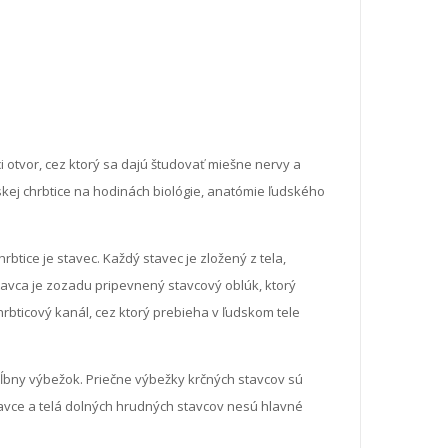
i otvor, cez ktorý sa dajú študovať miešne nervy a
skej chrbtice na hodinách biológie, anatómie ľudského
tice je stavec. Každý stavec je zložený z tela,
stavca je zozadu pripevnený stavcový oblúk, ktorý
rbticový kanál, cez ktorý prebieha v ľudskom tele
kĺbny výbežok. Priečne výbežky krčných stavcov sú
avce a telá dolných hrudných stavcov nesú hlavné