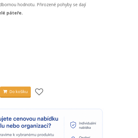
dbornou hodnotu. Přirozené pohyby se dají
elé páteře.
Do košíku