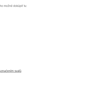
 ho možné dokúpiť tu:
vyznačením svalů