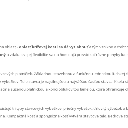
na oblasť -
oblasť krížovej kosti sa dá vytiahnuť
a tým vznikne v chrbtic
bný
a vďaka svojej flexibilite sa na ňom dajú prevádzať rôzne pohyby ľud
avcových platničiek. Základnou stavebnou a funkčnou jednotkou ľudskej chrb
 výbežkov. Telo stavca je najsilnejšou a najväčšou časťou stavca. K telu 
ačína zúženou platničkou a konči oblúkovitou lamelou, ktorá ohraničuje ch
stujú tri typy stavcových výbežkov: priečny výbežok, tŕňovitý výbežok a 
na. Kompaktná kosť a spongiózna kosť vytvára stavcové telo. Bedrové st