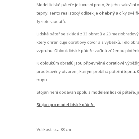
Model lidské páteře je luxusní proto, že jeho sakrální o
tepny. Tento realistický odlitek je
ohebný
a díky své f
fyzioterapeutů.
Lidská páteř se skládá z 33 obratlů a 23 meziobratlový
který ohraničuje obratlový otvor a z výběžků. Tělo obra
vzpruhu. Oblouk lidské páteře začíná zúženou ploténko
K obloukům obratlů jsou připevněné obratlové výběžky. 
proděravěny otvorem, kterým probíhá páteřní tepna. Kom
trupu.
Stojan není dodávan spolu s modelem lidské páteře, 
Stojan pro model lidské páteře
Velikost: cca 83 cm