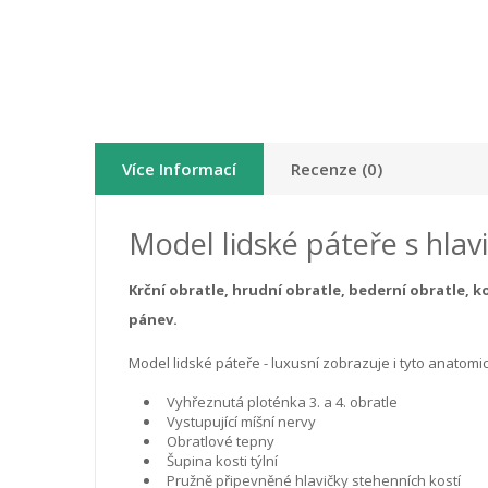
Více Informací
Recenze (0)
Model lidské páteře s hlav
Krční obratle, hrudní obratle, bederní obratle, k
pánev.
Model lidské páteře - luxusní zobrazuje i tyto anatomic
Vyhřeznutá ploténka 3. a 4. obratle
Vystupující míšní nervy
Obratlové tepny
Šupina kosti týlní
Pružně připevněné hlavičky stehenních kostí