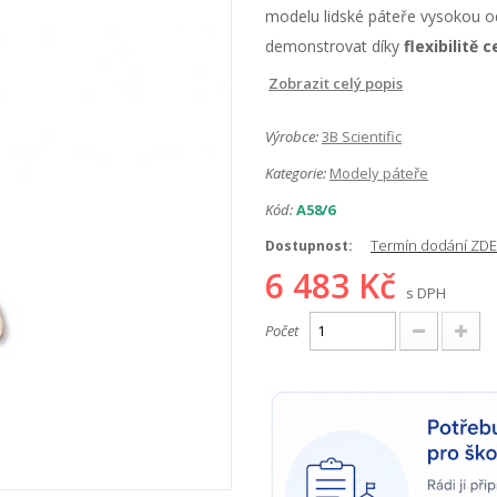
modelu lidské páteře vysokou o
demonstrovat díky
flexibilitě c
Zobrazit celý popis
Výrobce:
3B Scientific
Kategorie:
Modely páteře
Kód:
A58/6
Termín dodání ZDE
Dostupnost:
6 483 Kč
s DPH
Počet