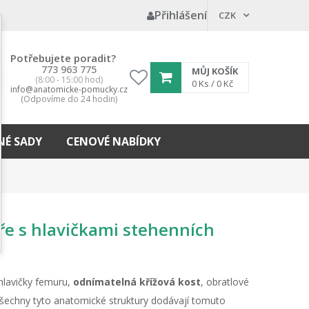
Přihlášení
CZK
Potřebujete poradit?
773 963 775
MŮJ KOŠÍK
(8:00 - 15:00 hod)
My
0
Ks /
0 Kč
info@anatomicke-pomucky.cz
wishlist
(Odpovíme do 24 hodin)
É SADY
CENOVÉ NABÍDKY
ře s hlavičkami stehenních
hlavičky femuru,
odnímatelná křížová kost
, obratlové
- všechny tyto anatomické struktury dodávají tomuto