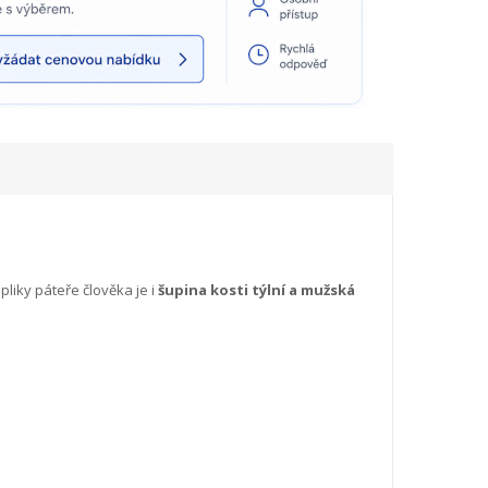
pliky páteře člověka je i
šupina kosti týlní a mužská