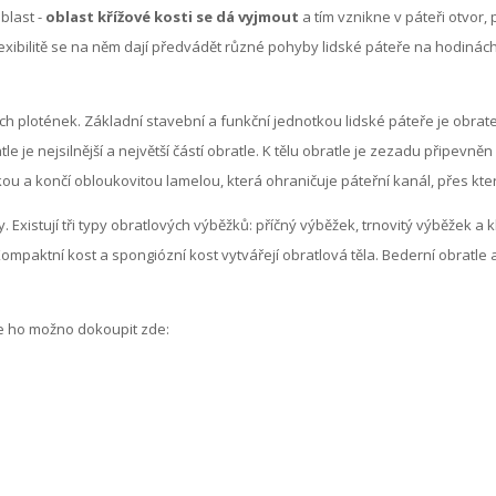
blast -
oblast křížové kosti se dá vyjmout
a tím vznikne v páteři otvor, 
lexibilitě se na něm dají předvádět různé pohyby lidské páteře na hodinách
ch plotének. Základní stavební a funkční jednotkou lidské páteře je obratel
tle je nejsilnější a největší částí obratle. K tělu obratle je zezadu připevn
u a končí obloukovitou lamelou, která ohraničuje páteřní kanál, přes kter
Existují tři typy obratlových výběžků: příčný výběžek, trnovitý výběžek a 
paktní kost a spongiózní kost vytvářejí obratlová těla. Bederní obratle a
je ho možno dokoupit zde: