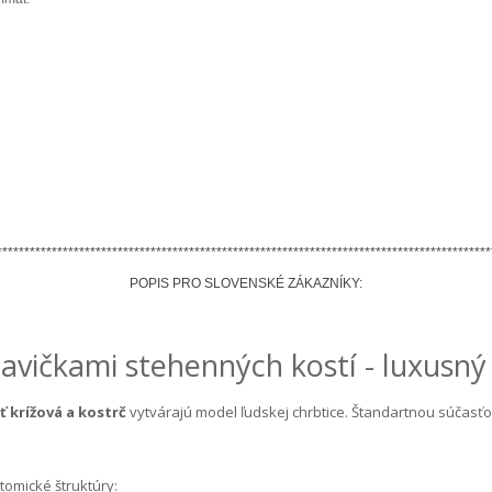
******************************************************************************************
POPIS PRO SLOVENSKÉ ZÁKAZNÍKY:
lavičkami stehenných kostí - luxusný
ť krížová a kostrč
vytvárajú model ľudskej chrbtice. Štandartnou súčasťou
tomické štruktúry: