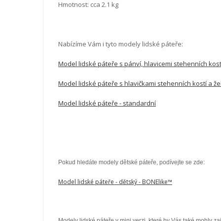
Hmotnost: cca 2.1 kg
Nabízíme Vám i tyto modely lidské páteře:
Model lidské páteře s pánví, hlavicemi stehenních kos
Model lidské páteře s hlavičkami stehenních kostí a ž
Model lidské páteře - standardní
Pokud hledáte modely dětské páteře, podívejte se zde:
Model lidské páteře - dětský - BONElike™
Modely lidské páteře v mini verzi, které by Vás také mohly za