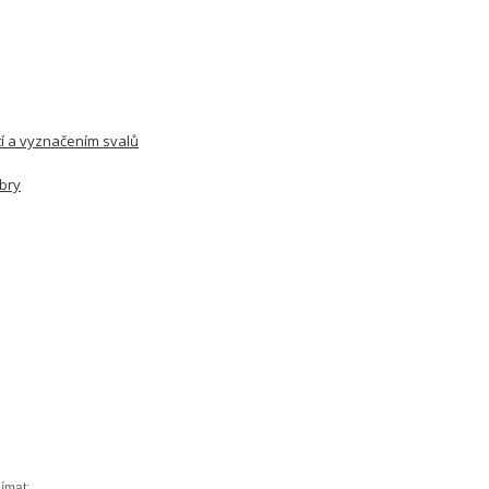
tí a vyznačením svalů
ebry
jímat: