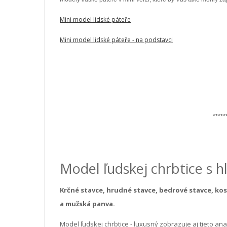
Mini model lidské páteře
Mini model lidské páteře - na podstavci
*****
Model ľudskej chrbtice s h
Krčné stavce, hrudné stavce, bedrové stavce, kos
a mužská panva.
Model ľudskej chrbtice - luxusný zobrazuje aj tieto ana