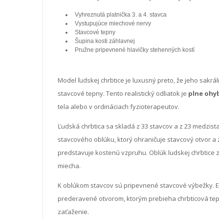
Vyhreznutá platnička 3. a 4. stavca
Vystupujúce miechové nervy
Stavcové tepny
Šupina kosti záhlavnej
Pružne pripevnené hlavičky stehenných kostí
Model ľudskej chrbtice je luxusný preto, že jeho sakrál
stavcové tepny. Tento realistický odliatok je
plne ohy
tela alebo v ordináciach fyzioterapeutov.
Ľudská chrbtica sa skladá z 33 stavcov a z 23 medzist
stavcového oblúku, ktorý ohraničuje stavcový otvor a z
predstavuje kostenú vzpruhu. Oblúk ludskej chrbtice z
miecha.
K oblúkom stavcov sú pripevnené stavcové výbežky. Exi
prederavené otvorom, ktorým prebieha chrbticová tep
zaťaženie.