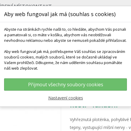
ÝDEJNÍ MÍSTO
KONTAKT
Aby web fungoval jak má (souhlas s cookies)
Abyste na stránkách rychle našli to, co hledáte, abychom Vás poznali
a pamatovali si, co máte v košíku, abychom vás neobtěžovali
nevhodnou reklamou nebo abyste se nemuseli pokaždé přihlašovat.
Aby web fungoval jak má, potřebujeme Váš souhlas se zpracováním
souborů cookies, malých souborů, které se dočasně ukládají ve
NEJPRODÁVANĚJŠÍ
VÝCHOVA KE ZDRAVÍ
VÝHODN
Vašem prohlížeči. Děkujeme, že nám udělením souhlasu pomáháte
náš web zlepšovat.
 Lidské Páteře S Hlavičkami Stehenních Kostí - Luxusní
Přijmout všechny soubory cookies
Model lidské páte
Nastavení cookies
kostí - luxusní
Vyhřeznutá ploténka, pohyblivé 
tepny, vystupující míšní nervy 