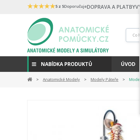
★
★
★
★
★
5 z 5
Doporučuje
DOPRAVA A PLATBY
V
NABÍDKA PRODUKTŮ
ÚVOD
Anatomické Modely
Modely Páteře
Model