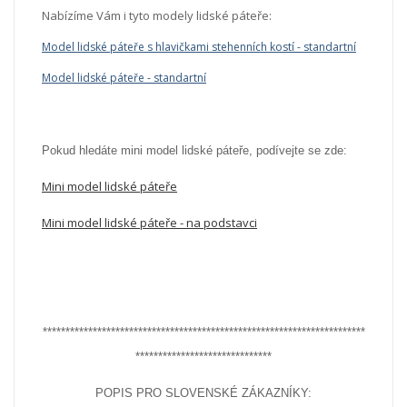
Nabízíme Vám i tyto modely lidské páteře:
Model lidské páteře s hlavičkami stehenních kostí - standartní
Model lidské páteře - standartní
Pokud hledáte mini model lidské páteře, podívejte se zde:
Mini model lidské páteře
Mini model lidské páteře - na podstavci
***********************************************************************
******************************
POPIS PRO SLOVENSKÉ ZÁKAZNÍKY: