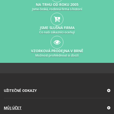
NA TRHU OD ROKU 2005
Jsme česká, rodinná firma s historií
JSME SLUŠNÁ FIRMA
Co naši zákazníci oceňují
VZORKOVÁ PRODEJNA V BRNĚ
Možnost prohlédnout si zboží
UŽITEČNÉ ODKAZY
MŮJ ÚČET