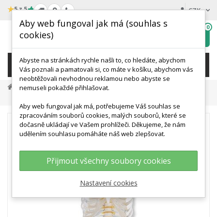
★
5 z 5
CZK
Aby web fungoval jak má (souhlas s
0
cookies)
Hledat
My
wishlist
Abyste na stránkách rychle našli to, co hledáte, abychom
KATEGORIE
Vás poznali a pamatovali si, co máte v košíku, abychom vás
neobtěžovali nevhodnou reklamou nebo abyste se
Anatomické Modely
Modely Páteře
nemuseli pokaždé přihlašovat.
Model Lidské Páteře S Hlavičkami Stehenních Kostí A Žebry
Aby web fungoval jak má, potřebujeme Váš souhlas se
zpracováním souborů cookies, malých souborů, které se
dočasně ukládají ve Vašem prohlížeči. Děkujeme, že nám
udělením souhlasu pomáháte náš web zlepšovat.
Přijmout všechny soubory cookies
Nastavení cookies