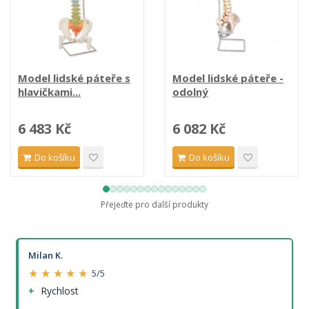
Model lidské páteře s
Model lidské páteře -
hlavičkami...
odolný
6 483 Kč
6 082 Kč
Do košíku
Do košíku
Přejeďte pro další produkty
Milan K.
★ ★ ★ ★ ★
5/5
Rychlost