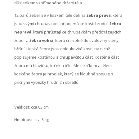
důsledkem vzpřímeného držení těla.
12 párů žeber se v lidském těle děli na
žebra pravá
, která
jsou svými chrupavkami připojená ke kosti hrudní,
žebra
nepravá
, které přirůstají ke chrupavkám předcházejících
žeber a
žebra volná
, která ční volně do svaloviny stěny
břišní. Lidská žebra jsou obloukovité kosti, na nichž
popisujeme kostěnou a chrupavčitou část. Kostěná část
žebra má hlavičku, krček a tělo. Mezi krčkem a tělem
lidského žebra je hrbolek, který se kloubně spojuje s
příčnými výběžky hrudních obratlů.
Velikost: cca 83 cm
Hmotnost: cca 3 kg