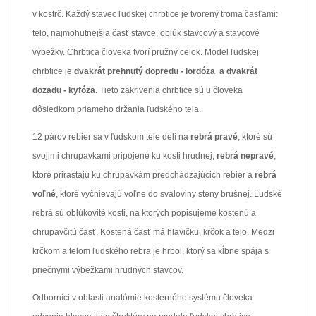
v kostrč. Každý stavec ľudskej chrbtice je tvorený troma časťami:
telo, najmohutnejšia časť stavce, oblúk stavcový a stavcové
výbežky. Chrbtica človeka tvorí pružný celok. Model ľudskej
chrbtice je
dvakrát prehnutý dopredu - lordóza a dvakrát
dozadu - kyfóza.
Tieto zakrivenia chrbtice sú u človeka
dôsledkom priameho držania ľudského tela.
12 párov rebier sa v ľudskom tele delí na
rebrá pravé
, ktoré sú
svojimi chrupavkami pripojené ku kosti hrudnej,
rebrá nepravé
,
ktoré prirastajú ku chrupavkám predchádzajúcich rebier a
rebrá
voľné
, ktoré vyčnievajú voľne do svaloviny steny brušnej. Ľudské
rebrá sú oblúkovité kosti, na ktorých popisujeme kostenú a
chrupavčitú časť. Kostená časť má hlavičku, krčok a telo. Medzi
krčkom a telom ľudského rebra je hrbol, ktorý sa kĺbne spája s
priečnymi výbežkami hrudných stavcov.
Odborníci v oblasti anatómie kosterného systému človeka