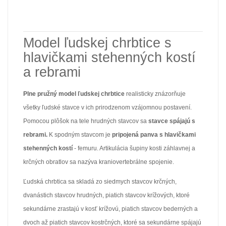
Model ľudskej chrbtice s
hlavičkami stehenných kostí
a rebrami
Plne pružný model ľudskej chrbtice
realisticky znázorňuje
všetky ľudské stavce v ich prirodzenom vzájomnou postavení.
Pomocou plôšok na tele hrudných stavcov sa
stavce spájajú s
rebrami.
K spodným stavcom je
pripojená panva s hlavičkami
stehenných kostí
- femuru. Artikulácia šupiny kosti záhlavnej a
krčných obratlov sa nazýva kraniovertebrálne spojenie.
Ľudská chrbtica sa skladá zo siedmych stavcov krčných,
dvanástich stavcov hrudných, piatich stavcov krížových, ktoré
sekundárne zrastajú v kosť krížovú, piatich stavcov bederných a
dvoch až piatich stavcov kostrčných, ktoré sa sekundárne spájajú