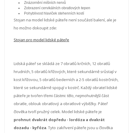
Znázornění míšních nervů
Zobrazení cervikálních obratlových tepen
Pohyblivost hlaviček stehenních kostí
Stojan na model lidské páteře není součástí balení, ale je
ho možno dokoupit zde:
Stojan pro model lidské páteře
Lidská páteř se skládá ze 7 obratlů krčních, 12 obratlů
hrudních, 5 obratlů křížových, které sekundárně srůstají v
kost křížovou, 5 obratlů bederních a 2-5 obratlů kostrčních,
které se sekundárně spojují v kostrč. Každý obratel lidské
páteře je tvořen třemi částmi: tělo, nejmohutnější část
obratle, oblouk obratlový a obratlové výběžky. Páteř
člověka tvoří pružný celek. Model lidské páteře je
prohnut dvakrát dopředu - lordóza a dvakrát
dozadu - kyfóza
. Tyto zakřivení páteře jsou u člověka