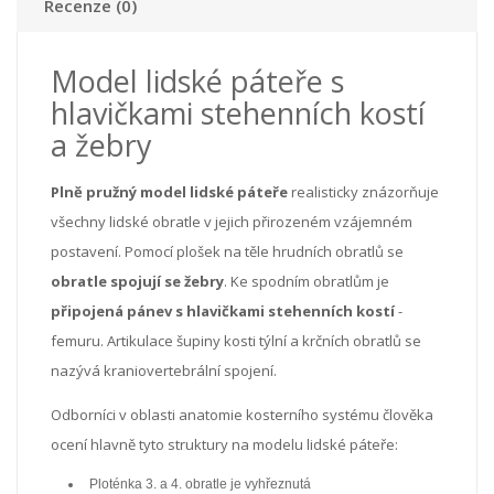
Recenze (0)
Model lidské páteře s
hlavičkami stehenních kostí
a žebry
Plně pružný model lidské páteře
realisticky znázorňuje
všechny lidské obratle v jejich přirozeném vzájemném
postavení. Pomocí plošek na těle hrudních obratlů se
obratle spojují se žebry
. Ke spodním obratlům je
připojená pánev s hlavičkami stehenních kostí
-
femuru. Artikulace šupiny kosti týlní a krčních obratlů se
nazývá kraniovertebrální spojení.
Odborníci v oblasti anatomie kosterního systému člověka
ocení hlavně tyto struktury na modelu lidské páteře:
Ploténka 3. a 4. obratle je vyhřeznutá