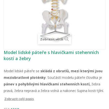
Zobrazit větší
Model lidské páteře s hlavičkami stehenních
kostí a žebry
Model lidské páteře se
skládá z obratlů, mezi kterými jsou
meziobratlové ploténky
. Součástí modelu páteře člověka je
pánev s pohyblivými hlavičkami stehenních kostí,
žebra
pravá, žebra nepravá a žebra volná a nakonec šupina kosti týlní.
Zobrazit celý popis