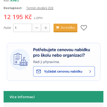
Kód:
A56/2
Termín dodání ZDE
Dostupnost:
12 195 Kč
s DPH
Do košíku
Počet
Více Informací